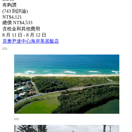
有夠讚
(743 則評論)
NT$4,121
總價 NT$4,533
含稅金和其他費用
8 月 11 日 - 8 月 12 日
克奧尹達中心海岸美居飯店