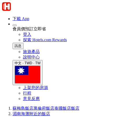
下載 App
會員價預訂立即省
登入
探索 Hotels.com Rewards
訊息
旅遊產品
說明中心
中文 · TWD · TW
上架您的房源
行程
意見反應
蘇梅島飯店
萬倫府飯店
泰國飯店
飯店
湄南海灘附近的飯店