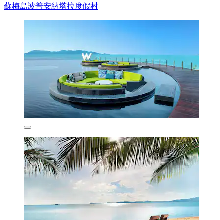
蘇梅島波普安納塔拉度假村