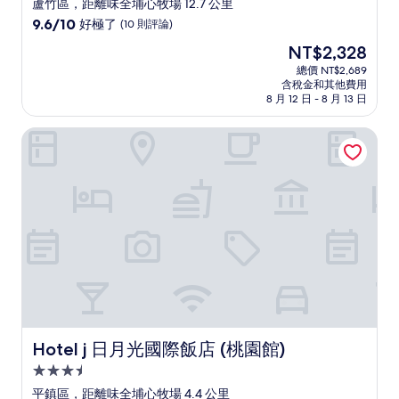
星
蘆竹區，距離味全埔心牧場 12.7 公里
級
9.6
9.6/10
好極了
(10 則評論)
住
分，
現
NT$2,328
滿
宿
在
分
總價 NT$2,689
價
含稅金和其他費用
10
格
8 月 12 日 - 8 月 13 日
分，
為
好
NT$2,328
Hotel j 日月光國際飯店 (桃園館)
極
了，
(10
則
評
論)
Hotel j 日月光國際飯店 (桃園館)
Hotel j 日月光國際飯店 (桃園館)
3.5
星
平鎮區，距離味全埔心牧場 4.4 公里