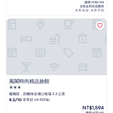
在
分
總價 NT$3,744
價
含稅金和其他費用
10
格
8 月 16 日 - 8 月 17 日
分，
為
太
NT$3,241
風閣時尚精品旅館
棒
了，
(1,002
則
評
論)
風閣時尚精品旅館
風閣時尚精品旅館
3.0
星
楊梅區，距離味全埔心牧場 3.3 公里
級
8.2
8.2/10
非常好
(68 則評論)
住
分，
現
NT$1,594
滿
宿
在
分
總價 NT$1,841