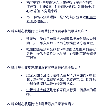
福容徠旅 - 中壢館
適合正在尋找浪漫住宿的您，
這裡有：1 間餐廳、1 間酒吧/酒廊。距離味全埔
心牧場僅 15 分鐘車程。
另一個很不錯的選擇，是只有幾分鐘車程的
南方
莊園渡假飯店
。
味全埔心牧場附近有哪些提供免費早餐的最佳飯店？
凱萊汽車旅館
的免費當地料理早餐為您開啟全新
的一天；飯店距離味全埔心牧場僅 9 分鐘車程。
歐遊國際連鎖精品旅館 - 中壢館
也是推薦的住宿
選擇，提供免費吃到飽早餐，距離開車幾分鐘即
可抵達。
味全埔心牧場就在附近有哪些最棒的親子飯店？
讓家人開心渡假，選擇入住
168 汽車旅館 - 中壢
館
，這裡有：免費嬰兒床、免費停車場。距離味
全埔心牧場開車幾分鐘即可抵達。
中壢米堤大飯店
是您的家庭旅行另一個很棒的選
擇。
味全埔心牧場附近有哪些最好的豪華飯店？