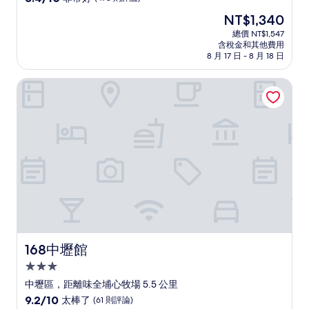
住
分，
現
NT$1,340
滿
宿
在
分
總價 NT$1,547
價
含稅金和其他費用
10
格
8 月 17 日 - 8 月 18 日
分，
為
非
NT$1,340
168中壢館
常
好，
(478
則
評
論)
168中壢館
168中壢館
3.0
星
中壢區，距離味全埔心牧場 5.5 公里
級
9.2
9.2/10
太棒了
(61 則評論)