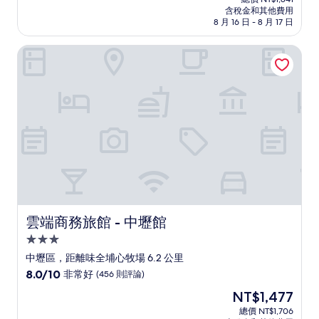
價
含稅金和其他費用
10
格
8 月 16 日 - 8 月 17 日
分，
為
非
NT$1,594
雲端商務旅館 - 中壢館
常
好，
(68
則
評
論)
雲端商務旅館 - 中壢館
雲端商務旅館 - 中壢館
3.0
星
中壢區，距離味全埔心牧場 6.2 公里
級
8.0
8.0/10
非常好
(456 則評論)
住
分，
現
NT$1,477
滿
宿
在
分
總價 NT$1,706