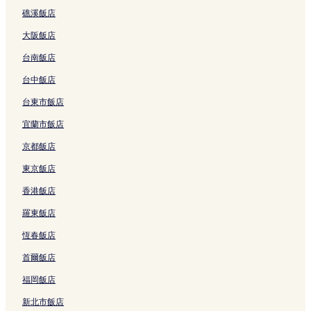
礁溪飯店
新莊老街夜市附近的飯店
大阪飯店
捷運新埔民生站附近的飯店
台南飯店
艋舺清水巖祖師廟附近的飯店
新莊區飯店
台中飯店
光復橋附近的飯店
台東市飯店
中壢內壢火車站附近的飯店
宜蘭市飯店
中國民報社附近的飯店
京都飯店
捷運中正紀念堂站附近的飯店
東京飯店
中壢區飯店
香港飯店
中壢夜市附近的飯店
羅東飯店
蘆洲功學社音樂廳附近的飯店
恆春飯店
楊梅火車站附近的飯店
首爾飯店
揚昇高爾夫鄉村俱樂部附近的飯店
福岡飯店
林口長庚紀念醫院附近的飯店
新北市飯店
板橋第一運動場附近的飯店