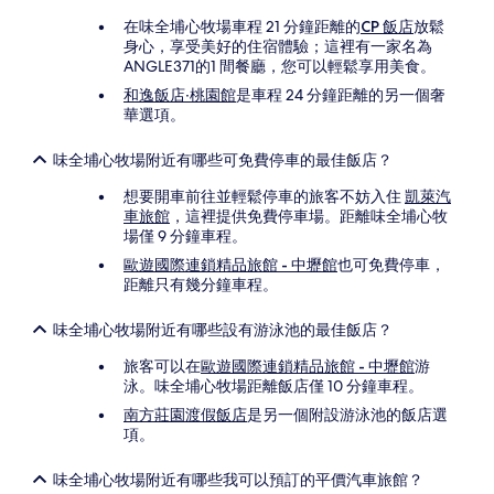
在味全埔心牧場車程 21 分鐘距離的
CP 飯店
放鬆
身心，享受美好的住宿體驗；這裡有一家名為
ANGLE371的1 間餐廳，您可以輕鬆享用美食。
和逸飯店‧桃園館
是車程 24 分鐘距離的另一個奢
華選項。
味全埔心牧場附近有哪些可免費停車的最佳飯店？
想要開車前往並輕鬆停車的旅客不妨入住
凱萊汽
車旅館
，這裡提供免費停車場。距離味全埔心牧
場僅 9 分鐘車程。
歐遊國際連鎖精品旅館 - 中壢館
也可免費停車，
距離只有幾分鐘車程。
味全埔心牧場附近有哪些設有游泳池的最佳飯店？
旅客可以在
歐遊國際連鎖精品旅館 - 中壢館
游
泳。味全埔心牧場距離飯店僅 10 分鐘車程。
南方莊園渡假飯店
是另一個附設游泳池的飯店選
項。
味全埔心牧場附近有哪些我可以預訂的平價汽車旅館？