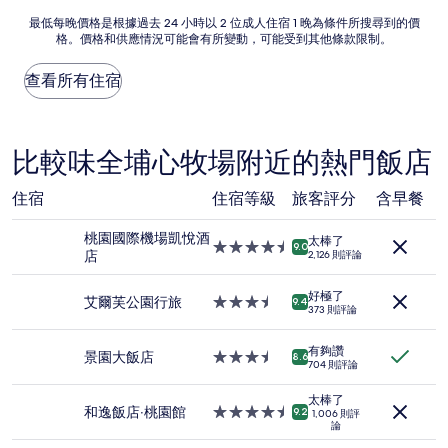
NT$1,208
錯
最
最低每晚價格是根據過去 24 小時以 2 位成人住宿 1 晚為條件所搜尋到的價
哦，
格。價格和供應情況可能會有所變動，可能受到其他條款限制。
低
(77
每
則
晚
查看所有住宿
評
價
論)
格
是
根
比較味全埔心牧場附近的熱門飯店
據
過
住宿
住宿等級
旅客評分
含早餐
去
24
桃園國際機場凱悅酒
小
太棒了
4.5
9.0
店
時
2,126 則評論
星
以
級
2
好極了
住
艾爾芙公園行旅
3.5
9.4
位
373 則評論
宿
星
成
級
人
有夠讚
住
景園大飯店
3.5
8.6
住
704 則評論
宿
星
宿
級
1
太棒了
住
和逸飯店‧桃園館
4.5
9.2
1,006 則評
晚
論
宿
星
為