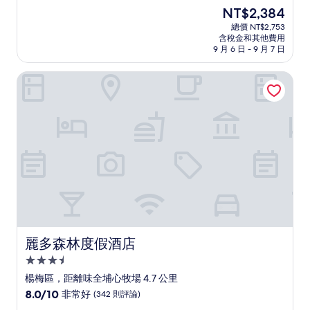
住
分，
現
NT$2,384
滿
宿
在
分
總價 NT$2,753
價
含稅金和其他費用
10
格
9 月 6 日 - 9 月 7 日
分，
為
太
NT$2,384
麗多森林度假酒店
棒
了，
(61
則
評
論)
麗多森林度假酒店
麗多森林度假酒店
3.5
星
楊梅區，距離味全埔心牧場 4.7 公里
級
8.0
8.0/10
非常好
(342 則評論)
住
分，