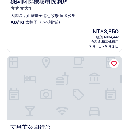
桃園國際機場凱悅酒店
桃園國際機場凱悅酒店
4.5
星
大園區，距離味全埔心牧場 16.3 公里
級
9.0
9.0/10
太棒了
(2,126 則評論)
住
分，
現
NT$3,850
滿
宿
在
分
總價 NT$4,447
價
含稅金和其他費用
10
格
9 月 1 日 - 9 月 2 日
分，
為
太
NT$3,850
艾爾芙公園行旅
棒
了，
(2,126
則
評
論)
艾爾芙公園行旅
艾爾芙公園行旅