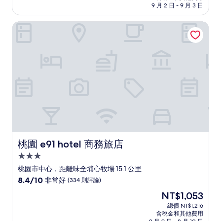
格
9 月 2 日 - 9 月 3 日
分，
為
非
NT$1,434
桃園 e91 hotel 商務旅店
常
好，
(809
則
評
論)
桃園 e91 hotel 商務旅店
桃園 e91 hotel 商務旅店
3.0
星
桃園市中心，距離味全埔心牧場 15.1 公里
級
8.4
8.4/10
非常好
(334 則評論)
住
分，
現
NT$1,053
滿
宿
在
分
總價 NT$1,216
價
含稅金和其他費用
10
格