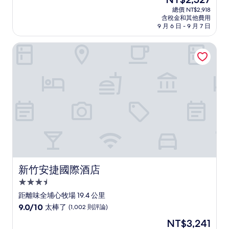
滿
宿
在
分
總價 NT$2,918
價
含稅金和其他費用
10
格
9 月 6 日 - 9 月 7 日
分，
為
好
NT$2,527
新竹安捷國際酒店
極
了，
(20
則
評
論)
新竹安捷國際酒店
新竹安捷國際酒店
3.5
星
距離味全埔心牧場 19.4 公里
級
9.0
9.0/10
太棒了
(1,002 則評論)
住
分，
現
NT$3,241
滿
宿