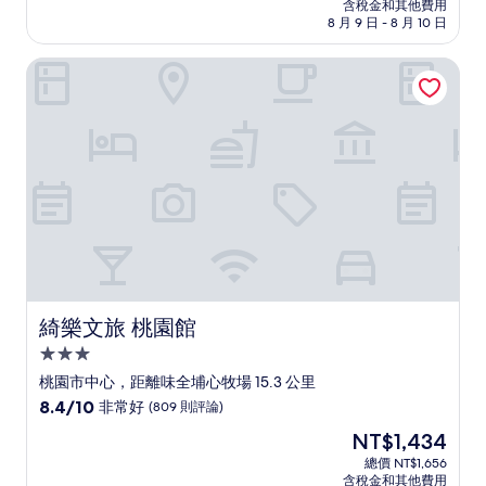
價
含稅金和其他費用
10
格
8 月 9 日 - 8 月 10 日
分，
為
非
NT$1,477
綺樂文旅 桃園館
常
好，
(456
則
評
論)
綺樂文旅 桃園館
綺樂文旅 桃園館
3.0
星
桃園市中心，距離味全埔心牧場 15.3 公里
級
8.4
8.4/10
非常好
(809 則評論)
住
分，
現
NT$1,434
滿
宿
在
分
總價 NT$1,656
價
含稅金和其他費用
10