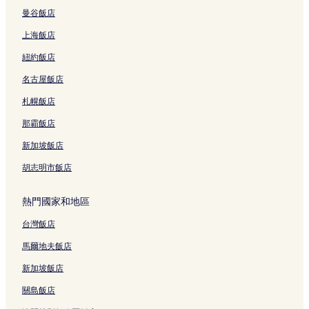
曼谷飯店
捷運中和站附近的飯店
上海飯店
捷運新莊站附近的飯店
紐約飯店
捷運亞東醫院站附近的飯店
名古屋飯店
捷運台電大樓站附近的飯店
捷運輔大站附近的飯店
札幌飯店
捷運幸福站附近的飯店
那霸飯店
新北市市民廣場附近的飯店
新加坡飯店
新莊國民運動中心附近的飯店
胡志明市飯店
桃園國際棒球場附近的飯店
熱門國家和地區
郭元益糕餅博物館附近的飯店
台灣飯店
捷運新埔站附近的飯店
國立中央大學附近的飯店
馬爾地夫飯店
環球商場附近的飯店
新加坡飯店
捷運秀朗橋站附近的飯店
關島飯店