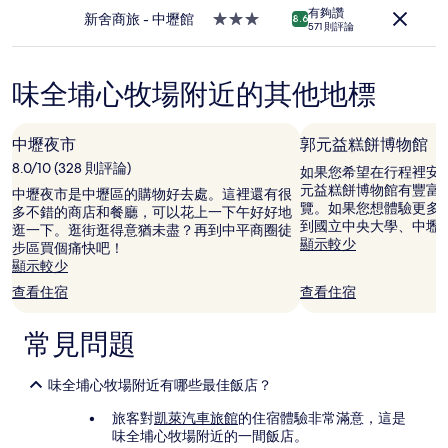
級
條
有夠讚
住
新舍商旅 - 中壢館
3.0
8.6
件
571 則評論
宿
星
所
級
搜
住
尋
味全埔心牧場附近的其他地標
宿
到
的
價
中壢夜市
郭元益糕餅博物館
格。
8.0/10 (328 則評論)
價
如果您希望在行程裡安
格
元益糕餅博物館有豐富
中壢夜市是中壢區的購物好去處。這裡還有很
和
覽。如果您想體驗更多
多不錯的商店和餐廳，可以花上一下午好好地
供
到國立中央大學、中壢
逛一下。逛街逛得意猶未盡？再到中平商圈徒
應
顯示較少
步區買個痛快吧！
情
顯示較少
況
查看住宿
查看住宿
可
能
會
常見問題
有
所
變
味全埔心牧場附近有哪些最佳飯店？
動，
旅客對
凱萊汽車旅館
的住宿體驗非常滿意，這是
可
味全埔心牧場附近的一間飯店。
能