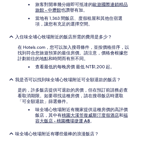
受
旅客對開車幾分鐘即可抵達的
歐遊國際連鎖精品
到
旅館 - 中壢館
也讚譽有加。
其
當地有 1,363 間飯店、度假租屋和其他住宿選
他
項，讓您有充足的選擇空間。
條
款
限
入住味全埔心牧場附近的飯店所需的費用是多少？
制。
在 Hotels.com，您可以加入搜尋條件，並按價格排序，以
找到符合您旅遊預算的最佳房價。請注意，價格會根據您
計劃前往的地點和時間而有所不同。
查看最低的每晚房價 最低 NT$1,200 起。
我是否可以找到味全埔心牧場附近可全額退款的飯店？
是的，許多飯店提供可退款的房價，但在預訂前請務必查
看取消期限。如要尋找這種房價，請在搜尋飯店時選取
「可全額退款」篩選條件。
味全埔心牧場附近有幾家提供這種房價的高評價
飯店，其中有
桃園大溪笠復威斯汀度假酒店
和
福
容大飯店 - 桃園機場捷運 A8
。
味全埔心牧場附近有哪些最棒的浪漫飯店？