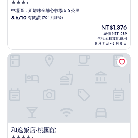
3.5
星
中壢區，距離味全埔心牧場 5.6 公里
級
8.6
8.6/10
有夠讚
(704 則評論)
住
分，
現
NT$1,376
滿
宿
在
分
總價 NT$1,589
價
含稅金和其他費用
10
格
8 月 7 日 - 8 月 8 日
分，
為
有
NT$1,376
和逸飯店‧桃園館
夠
讚，
(704
則
評
論)
和逸飯店‧桃園館
和逸飯店‧桃園館
4.5