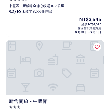
星
中壢區，距離味全埔心牧場 10.7 公里
級
9.2
9.2/10
太棒了
(1,006 則評論)
住
分，
現
NT$3,545
滿
宿
在
分
總價 NT$4,095
價
含稅金和其他費用
10
格
8 月 31 日 - 9 月 1 日
分，
為
太
NT$3,545
新舍商旅 - 中壢館
棒
了，
(1,006
則
評
論)
新舍商旅 - 中壢館
新舍商旅 - 中壢館
3.0