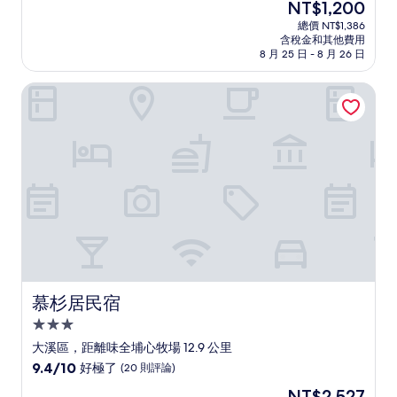
現
NT$1,200
滿
宿
在
分
總價 NT$1,386
價
含稅金和其他費用
10
格
8 月 25 日 - 8 月 26 日
分，
為
非
NT$1,200
慕杉居民宿
常
好，
(342
則
評
論)
慕杉居民宿
慕杉居民宿
3.0
星
大溪區，距離味全埔心牧場 12.9 公里
級
9.4
9.4/10
好極了
(20 則評論)
住
分，
現
NT$2,527