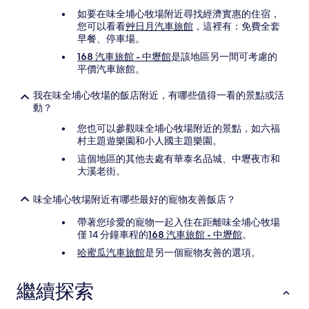
如要在味全埔心牧場附近尋找經濟實惠的住宿，
您可以看看
艸日月汽車旅館
，這裡有：免費全套
早餐、停車場。
168 汽車旅館 - 中壢館
是該地區另一間可考慮的
平價汽車旅館。
我在味全埔心牧場的飯店附近，有哪些值得一看的景點或活
動？
您也可以參觀味全埔心牧場附近的景點，如六福
村主題遊樂園和小人國主題樂園。
這個地區的其他去處有華泰名品城、中壢夜市和
大溪老街。
味全埔心牧場附近有哪些最好的寵物友善飯店？
帶著您珍愛的寵物一起入住在距離味全埔心牧場
僅 14 分鐘車程的
168 汽車旅館 - 中壢館
。
哈蜜瓜汽車旅館
是另一個寵物友善的選項。
繼續探索