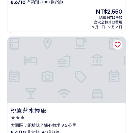
級
8.6
8.6/10
有夠讚
(1,007 則評論)
住
分，
現
NT$2,550
滿
宿
在
分
總價 NT$2,945
價
含稅金和其他費用
10
格
9 月 1 日 - 9 月 2 日
分，
為
有
NT$2,550
桃園藍水輕旅
夠
讚，
(1,007
則
評
論)
桃園藍水輕旅
桃園藍水輕旅
3.0
星
大園區，距離味全埔心牧場 9.6 公里
級
8.4
8.4/10
非常好
(478 則評論)