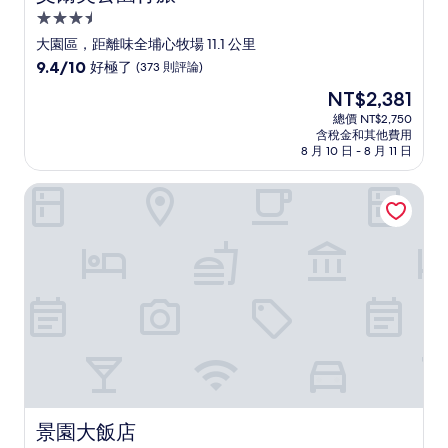
3.5
星
大園區，距離味全埔心牧場 11.1 公里
級
9.4
9.4/10
好極了
(373 則評論)
住
分，
現
NT$2,381
滿
宿
在
分
總價 NT$2,750
價
含稅金和其他費用
10
格
8 月 10 日 - 8 月 11 日
分，
為
好
NT$2,381
景園大飯店
極
了，
(373
則
評
論)
景園大飯店
景園大飯店