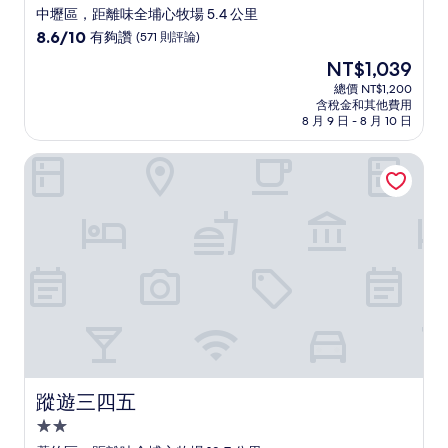
星
中壢區，距離味全埔心牧場 5.4 公里
級
8.6
8.6/10
有夠讚
(571 則評論)
住
分，
現
NT$1,039
滿
宿
在
分
總價 NT$1,200
價
含稅金和其他費用
10
格
8 月 9 日 - 8 月 10 日
分，
為
有
NT$1,039
蹤遊三四五
夠
讚，
(571
則
評
論)
蹤遊三四五
蹤遊三四五
2.0