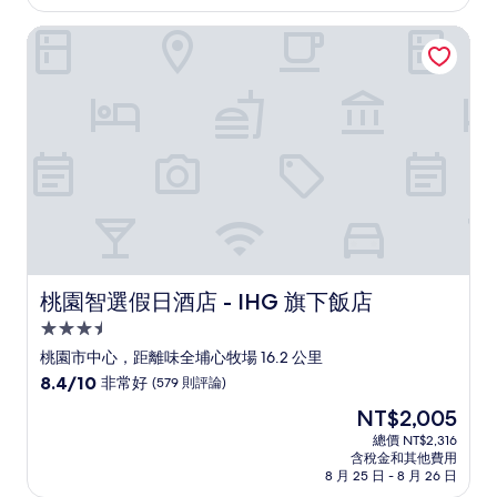
為
有
NT$2,826
桃園智選假日酒店 - IHG 旗下飯店
夠
讚，
(260
則
評
論)
桃園智選假日酒店 - IHG 旗下飯店
桃園智選假日酒店 - IHG 旗下飯店
3.5
星
桃園市中心，距離味全埔心牧場 16.2 公里
級
8.4
8.4/10
非常好
(579 則評論)
住
分，
現
NT$2,005
滿
宿
在
分
總價 NT$2,316
價
含稅金和其他費用
10
格
8 月 25 日 - 8 月 26 日
分，
為