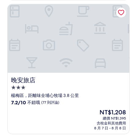
非
NT$2,005
晚安旅店
常
好，
(579
則
評
論)
晚安旅店
晚安旅店
3.0
星
楊梅區，距離味全埔心牧場 3.8 公里
級
7.2
7.2/10
不錯哦
(77 則評論)
住
分，
現
NT$1,208
滿
宿
在
分
總價 NT$1,395
價
含稅金和其他費用
10
格
8 月 7 日 - 8 月 8 日
分，
為
不