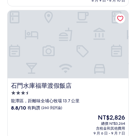
8 月 9 日 - 8 月 10 日
分，
為
非
NT$1,053
石門水庫福華渡假飯店
常
好，
(334
則
評
論)
石門水庫福華渡假飯店
石門水庫福華渡假飯店
3.5
星
龍潭區，距離味全埔心牧場 13.7 公里
級
8.8
8.8/10
有夠讚
(260 則評論)
住
分，
現
NT$2,826
滿
宿
在
分
總價 NT$3,264
價
含稅金和其他費用
10
格
9 月 6 日 - 9 月 7 日
分，