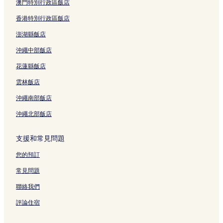
捷運南港展覽館站附近的飯店
澳門特別行政區飯店
捷運萬芳醫院站附近的飯店
香港特別行政區飯店
台北 228 紀念公園附近的飯店
澎湖縣飯店
捷運頂溪站附近的飯店
沖繩中部飯店
楊梅故事館附近的飯店
花蓮縣飯店
大尖山附近的飯店
雲林飯店
捷運菜寮站附近的飯店
沖繩南部飯店
高鐵桃園站附近的飯店
沖繩北部飯店
捷運小碧潭站附近的飯店
總統府附近的飯店
支援和常見問題
湧蓮寺附近的飯店
您的預訂
捷運西門站附近的飯店
常見問題
大溪老街附近的飯店
聯絡我們
安和國際觀光夜市附近的飯店
評論住宿
捷運先嗇宮站附近的飯店