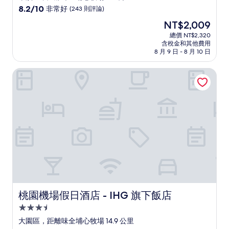
級
8.2
8.2/10
非常好
(243 則評論)
住
分，
現
NT$2,009
滿
宿
在
分
總價 NT$2,320
價
含稅金和其他費用
10
格
8 月 9 日 - 8 月 10 日
分，
為
非
NT$2,009
桃園機場假日酒店 - IHG 旗下飯店
常
好，
(243
則
評
論)
桃園機場假日酒店 - IHG 旗下飯店
桃園機場假日酒店 - IHG 旗下飯店
3.5
星
大園區，距離味全埔心牧場 14.9 公里