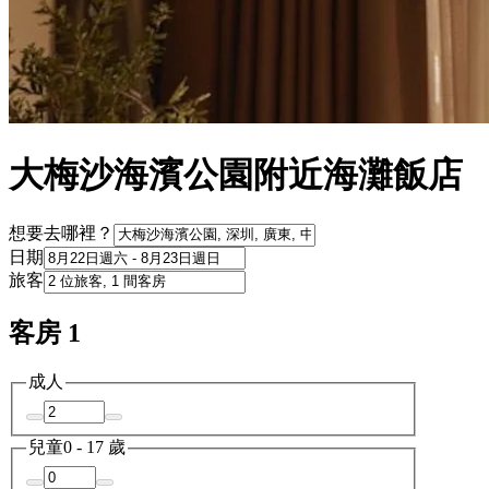
大梅沙海濱公園附近海灘飯店
想要去哪裡？
日期
旅客
客房 1
成人
兒童
0 - 17 歲