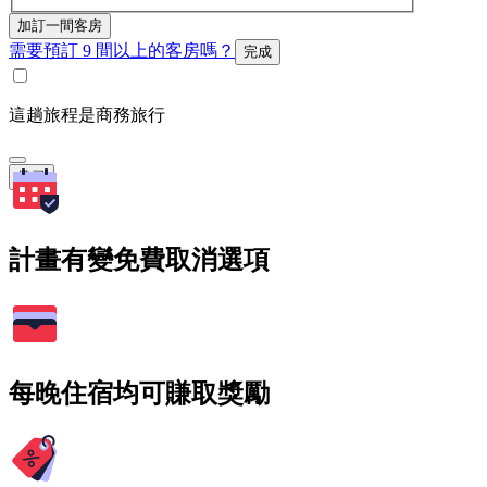
加訂一間客房
需要預訂 9 間以上的客房嗎？
完成
這趟旅程是商務旅行
搜尋
計畫有變免費取消選項
每晚住宿均可賺取獎勵