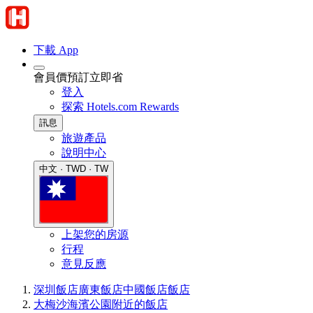
下載 App
會員價預訂立即省
登入
探索 Hotels.com Rewards
訊息
旅遊產品
說明中心
中文 · TWD · TW
上架您的房源
行程
意見反應
深圳飯店
廣東飯店
中國飯店
飯店
大梅沙海濱公園附近的飯店