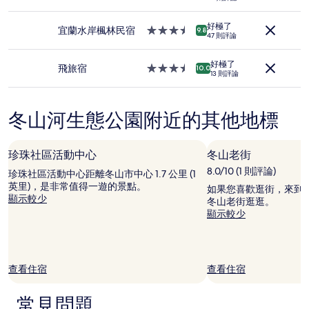
1
宿
星
晚
級
為
好極了
住
宜蘭水岸楓林民宿
3.5
9.8
47 則評論
條
宿
星
件
級
所
好極了
住
飛旅宿
3.5
10.0
搜
13 則評論
宿
星
尋
級
到
住
的
冬山河生態公園附近的其他地標
宿
價
格。
價
珍珠社區活動中心
冬山老街
格
8.0/10 (1 則評論)
珍珠社區活動中心距離冬山市中心 1.7 公里 (1
和
英里)，是非常值得一遊的景點。
供
如果您喜歡逛街，來到
顯示較少
應
冬山老街逛逛。
情
顯示較少
況
可
能
會
查看住宿
查看住宿
有
所
變
常見問題