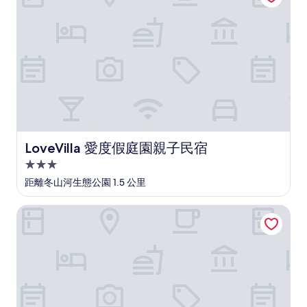
(1
則
評
論)
LoveVilla 愛度假庭園親子民宿
LoveVilla 愛度假庭園親子民宿
3.0
星
距離冬山河生態公園 1.5 公里
級
住
微笑橘子
宿