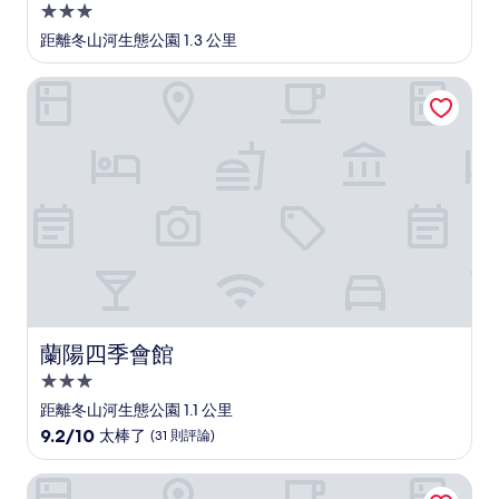
3.0
星
距離冬山河生態公園 1.3 公里
級
住
蘭陽四季會館
宿
蘭陽四季會館
蘭陽四季會館
3.0
星
距離冬山河生態公園 1.1 公里
級
9.2
9.2/10
太棒了
(31 則評論)
住
分，
滿
宿
遇而歡田園民宿
分