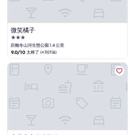
微笑橘子
微笑橘子
3.0
星
距離冬山河生態公園 1.4 公里
級
9.0
9.0/10
太棒了
(4 則評論)
住
分，
滿
宿
宜蘭雀客嗨夫旅館
分
10
分，
太
棒
了，
(4
則
評
論)