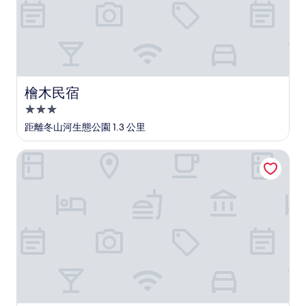
檜木民宿
檜木民宿
3.0
星
距離冬山河生態公園 1.3 公里
級
住
峇里島漫活民宿
宿