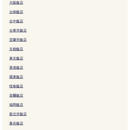
大阪飯店
宜蘭觀光工廠附近的飯店
台南飯店
冬山飯店
羅莊櫻花步道附近的飯店
台中飯店
蘇澳新站附近的飯店
台東市飯店
仁山植物園附近的飯店
宜蘭市飯店
冬山河生態綠舟附近的飯店
京都飯店
冬山老街附近的飯店
東京飯店
羅東自然教育中心附近的飯店
香港飯店
斑比山丘附近的飯店
羅東飯店
蘇澳飯店
恆春飯店
羅東夜市附近的飯店
首爾飯店
國立傳統藝術中心附近的飯店
福岡飯店
奇麗灣珍奶文化館附近的飯店
新北市飯店
武荖坑風景區附近的飯店
曼谷飯店
五結飯店