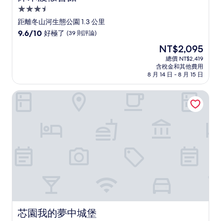
3.5
星
距離冬山河生態公園 1.3 公里
級
9.6
9.6/10
好極了
(39 則評論)
住
分，
現
NT$2,095
滿
宿
在
分
總價 NT$2,419
價
含稅金和其他費用
10
格
8 月 14 日 - 8 月 15 日
分，
為
好
NT$2,095
芯園我的夢中城堡
極
了，
(39
則
評
論)
芯園我的夢中城堡
芯園我的夢中城堡