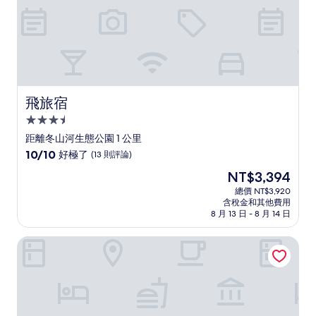
好，
(1
則
評
論)
飛旅宿
飛旅宿
3.5
星
距離冬山河生態公園 1 公里
級
10.0
10/10
好極了
(13 則評論)
住
分，
現
NT$3,394
滿
宿
在
分
總價 NT$3,920
價
含稅金和其他費用
10
格
8 月 13 日 - 8 月 14 日
分，
為
好
NT$3,394
檜木民宿
極
了，
(13
則
評
論)