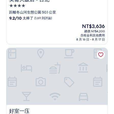
4.0
星
距離冬山河生態公園 50.1 公里
級
9.2
9.2/10
太棒了
(1,611 則評論)
住
分，
現
NT$3,636
滿
宿
在
分
總價 NT$4,200
價
含稅金和其他費用
10
格
8 月 16 日 - 8 月 17 日
分，
為
太
NT$3,636
好室一庒
棒
了，
(1,611
則
評
論)
好室一庒
好室一庒