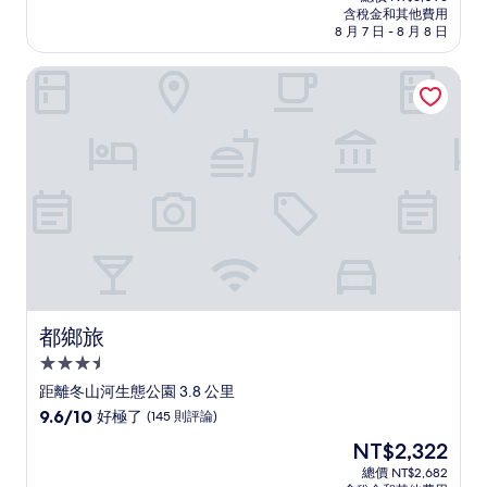
價
含稅金和其他費用
10
格
8 月 7 日 - 8 月 8 日
分，
為
非
NT$5,278
都鄉旅
常
好，
(599
則
評
論)
都鄉旅
都鄉旅
3.5
星
距離冬山河生態公園 3.8 公里
級
9.6
9.6/10
好極了
(145 則評論)
住
分，
現
NT$2,322
滿
宿
在
分
總價 NT$2,682
價