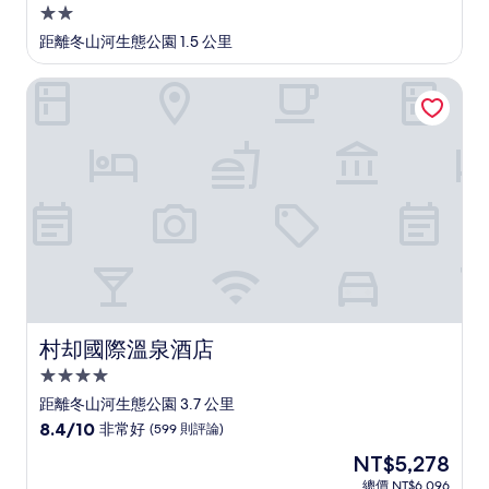
2.0
星
距離冬山河生態公園 1.5 公里
級
住
村却國際溫泉酒店
宿
村却國際溫泉酒店
村却國際溫泉酒店
4.0
星
距離冬山河生態公園 3.7 公里
級
8.4
8.4/10
非常好
(599 則評論)
住
分，
現
NT$5,278
滿
宿
在
分
總價 NT$6,096