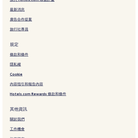
冬山的設有游泳池的飯店
最新消息
冬山的奢華飯店
廣告合作提案
冬山的平價飯店
旅行社專員
冬山的寵物友善飯店
冬山的設有停車場的飯店
規定
冬山的商務飯店
條款和條件
五結的商務飯店
隱私權
五結的設有廚房的飯店
Cookie
五結的奢華飯店
內容指引和報告內容
五結的提供免費早餐的飯店
Hotels.com Rewards 條款和條件
五結的寵物友善飯店
五結的設有游泳池的飯店
其他資訊
五結的親子飯店
關於我們
五結的設有健身中心的飯店
工作機會
五結的設有停車場的飯店