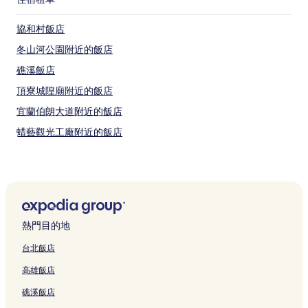
協和村飯店
冬山河公園附近的飯店
礁溪飯店
頂寮城隍廟附近的飯店
宜蘭伯朗大道附近的飯店
蜡藝觀光工廠附近的飯店
羅東文化工場附近的飯店
群英村飯店
珍珠社區活動中心附近的飯店
松樹門湧泉公園附近的飯店
熱門目的地
宜蘭三清宮附近的飯店
台北飯店
蠟藝彩繪館附近的飯店
高雄飯店
羅東飯店
礁溪飯店
羅東車站附近的飯店