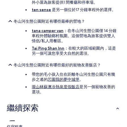
外小屋為旅客提供1 間餐廳和停車場。
ten sense
是另一個位於17 分鐘車程外的選擇。
冬山河生態公園附近有哪些最棒的營地？
tana camper van
：在冬山河生態公園僅 14 分鐘
車程外體驗鄉村氛圍。這個營地為旅客提供雙人
情侶/私人用餐區。
Tai Ping Shan Inn
：在較大的區域範圍內，這是
另一個可讓您享受大自然的選項。
冬山河生態公園附近有哪些最好的寵物友善飯店？
帶您的毛小孩入住在距離冬山河生態公園只有幾
步之遙的
芯園我的夢中城堡
。
瓏山林蘇澳冷熱泉度假飯店
是另一個寵物友善的
選項。
繼續探索
住宿
租車