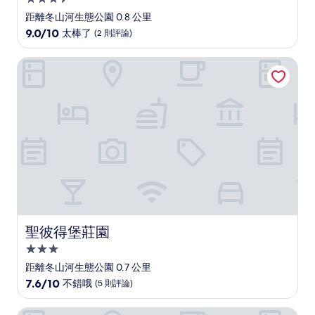
星
距離冬山河生態公園 0.8 公里
級
9.0
9.0/10
太棒了
(2 則評論)
住
分，
滿
宿
聖彼得堡莊園
分
10
分，
太
棒
了，
(2
則
評
論)
聖彼得堡莊園
聖彼得堡莊園
3.0
星
距離冬山河生態公園 0.7 公里
級
7.6
7.6/10
不錯哦
(5 則評論)
住
分，
滿
宿
南平山民宿