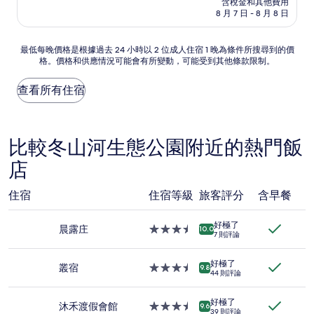
含稅金和其他費用
10
格
8 月 7 日 - 8 月 8 日
分，
為
好
NT$2,322
極
最
最低每晚價格是根據過去 24 小時以 2 位成人住宿 1 晚為條件所搜尋到的價
了，
格。價格和供應情況可能會有所變動，可能受到其他條款限制。
低
(145
每
則
晚
查看所有住宿
評
價
論)
格
是
根
比較冬山河生態公園附近的熱門飯
據
店
過
去
24
住宿
住宿等級
旅客評分
含早餐
小
時
好極了
以
晨露庄
3.5
10.0
7 則評論
2
星
位
級
成
好極了
住
叢宿
3.5
9.8
44 則評論
人
宿
星
住
級
宿
好極了
住
沐禾渡假會館
3.5
9.6
39 則評論