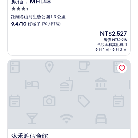
原宿．MHL48
原宿．MHL48
3.5
星
距離冬山河生態公園 1.3 公里
級
9.4
9.4/10
好極了
(70 則評論)
住
分，
現
NT$2,527
滿
宿
在
分
總價 NT$2,918
價
含稅金和其他費用
10
格
9 月 1 日 - 9 月 2 日
分，
為
好
NT$2,527
沐禾渡假會館
極
了，
(70
則
評
論)
沐禾渡假會館
沐禾渡假會館