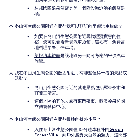
山河生態公園距離飯店只有幾步之遙。
村却國際溫泉酒店
是另一個附設游泳池的飯店選
項。
冬山河生態公園附近有哪些我可以預訂的平價汽車旅館？
如要在冬山河生態公園附近尋找經濟實惠的住
宿，您可以看看
新貴汽車旅館
，這裡有：免費當
地料理早餐、停車場。
新悅汽車旅館
是該地區另一間可考慮的平價汽車
旅館。
我在冬山河生態公園的飯店附近，有哪些值得一看的景點或
活動？
冬山河生態公園附近的其他景點包括羅東夜市和
宜蘭三清宮。
這個地區的其他去處有東門夜市、蘇澳冷泉和國
立傳統藝術中心。
冬山河生態公園附近有哪些最棒的郊外小屋？
入住冬山河生態公園僅 15 分鐘車程外的
Green
Forest Villa
，到戶外感受大自然的魅力。這間郊