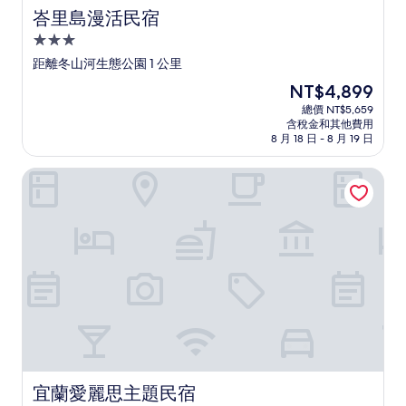
峇里島漫活民宿
峇里島漫活民宿
3.0
星
距離冬山河生態公園 1 公里
級
現
NT$4,899
住
在
總價 NT$5,659
宿
價
含稅金和其他費用
格
8 月 18 日 - 8 月 19 日
為
NT$4,899
宜蘭愛麗思主題民宿
宜蘭愛麗思主題民宿
宜蘭愛麗思主題民宿