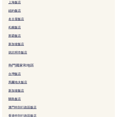
上海飯店
茅埔城古道附近的飯店
紐約飯店
五結 3 星級飯店
名古屋飯店
五結 2 星級飯店
五結 4 星級飯店
札幌飯店
新盛里 3 星級飯店
那霸飯店
羅東 3 星級飯店
新加坡飯店
羅東 2 星級飯店
胡志明市飯店
宜蘭市 3 星級飯店
熱門國家和地區
蘇澳 3 星級飯店
台灣飯店
冬山 4 星級飯店
冬山 3 星級飯店
馬爾地夫飯店
冬山 2 星級飯店
新加坡飯店
三星的民宿
關島飯店
五結的民宿
澳門特別行政區飯店
五結的旅館
香港特別行政區飯店