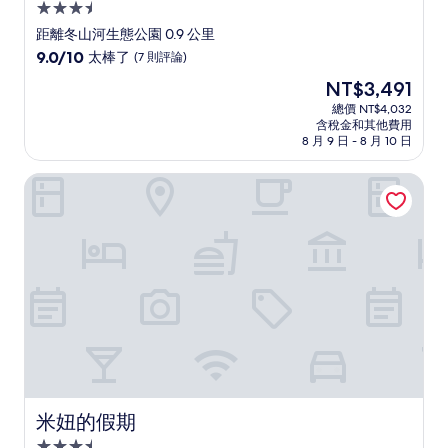
3.5
星
距離冬山河生態公園 0.9 公里
級
9.0
9.0/10
太棒了
(7 則評論)
住
分，
現
NT$3,491
滿
宿
在
分
總價 NT$4,032
價
含稅金和其他費用
10
格
8 月 9 日 - 8 月 10 日
分，
為
太
NT$3,491
米妞的假期
棒
了，
(7
則
評
論)
米妞的假期
米妞的假期
3.5