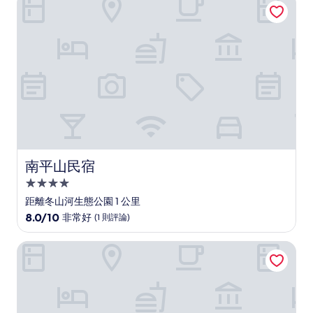
分
10
分，
不
錯
哦，
(5
則
評
論)
南平山民宿
南平山民宿
4.0
星
距離冬山河生態公園 1 公里
級
8.0
8.0/10
非常好
(1 則評論)
住
分，
滿
宿
飛旅宿
分
10
分，
非
常