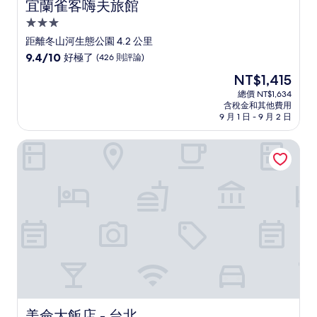
宜蘭雀客嗨夫旅館
宜蘭雀客嗨夫旅館
3.0
星
距離冬山河生態公園 4.2 公里
級
9.4
9.4/10
好極了
(426 則評論)
住
分，
現
NT$1,415
滿
宿
在
分
總價 NT$1,634
價
含稅金和其他費用
10
格
9 月 1 日 - 9 月 2 日
分，
為
好
NT$1,415
美侖大飯店 - 台北
極
了，
(426
則
評
論)
美侖大飯店 - 台北
美侖大飯店 - 台北