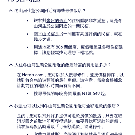
動，
可
冬山河生態公園附近有哪些最佳飯店？
能
受
旅客對
米妞的假期
的住宿體驗非常滿意，這是冬
到
山河生態公園附近的一間民宿。
其
他
南平山民宿
是另一間擁有高度評價的民宿，就在
條
幾步之遙。
款
周邊地區有 886 間飯店、度假租屋及多種住宿選
限
擇，讓您輕鬆找到理想下榻地點。
制。
入住冬山河生態公園附近的飯店所需的費用是多少？
在 Hotels.com，您可以加入搜尋條件，並按價格排序，以
找到符合您旅遊預算的最佳房價。請注意，價格會根據您
計劃前往的地點和時間而有所不同。
搜尋最低的每晚房價 最低 NT$1,649 起。
我是否可以找到冬山河生態公園附近可全額退款的飯店？
是的，您可以找到許多提供可退款房價的飯店，只要在取
消期限之前取消即可獲得退款。如要尋找可退款的房價，
請在搜尋飯店時選取「可全額退款」篩選條件。
宜蘭力麗威斯汀度假酒店
和
蘭城晶英酒店
都是提