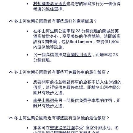
村却國際溫泉酒店
也是您的家庭旅行另一個值得
考慮的絕佳選擇。
冬山河生態公園附近有哪些最好的豪華飯店？
在冬山河生態公園車程 23 分鐘距離的
蘭城晶英
酒店
放鬆身心，享受美好的住宿體驗。這間飯店
設有3 間餐廳，包括Red Lantern，並提供1 座室
內游泳池等設施。
另一個高檔選擇是
宜蘭悅川酒店
，距離車程 23
分鐘距離。
冬山河生態公園附近有哪些可免費停車的最佳飯店？
想要開車前往並輕鬆停車的旅客不妨入住
米妞的
假期
，這裡提供免費停車場。距離冬山河生態公
園只有幾步之遙。
南平山民宿
是另一間提供免費停車場的住宿，距
離只有幾步之遙。
冬山河生態公園附近有哪些設有游泳池的最佳飯店？
旅客可在
聖彼得堡莊園
享受1 座室外游泳池。冬