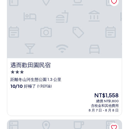
10
分，
太
棒
了，
(31
則
評
論)
遇而歡田園民宿
遇而歡田園民宿
3.0
星
距離冬山河生態公園 1.3 公里
級
10.0
10/10
好極了
(1 則評論)
住
分，
現
NT$1,558
滿
宿
在
分
總價 NT$1,800
價
含稅金和其他費用
10
格
8 月 7 日 - 8 月 8 日
分，
為
好
NT$1,558
LoveVilla 愛度假庭園親子民宿
極
了，