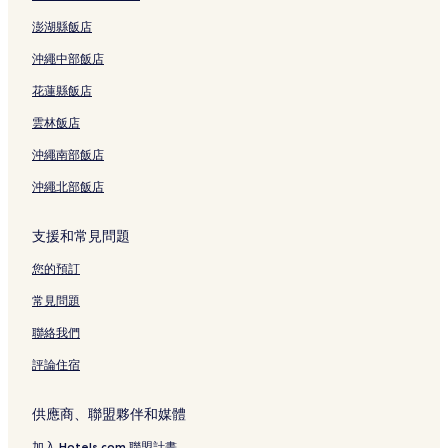
羅東的旅館
澎湖縣飯店
羅東的民宿
沖繩中部飯店
冬山的旅館
花蓮縣飯店
冬山的民宿
雲林飯店
宜蘭縣的旅館
沖繩南部飯店
宜蘭縣的民宿
沖繩北部飯店
蘇澳的民宿
協和村的民宿
支援和常見問題
協和村的旅館
您的預訂
壯圍的設有停車場的飯店
常見問題
壯圍的提供免費早餐的飯店
聯絡我們
礁溪的溫泉飯店
評論住宿
冬山的親子飯店
冬山的性別友善飯店
供應商、聯盟夥伴和媒體
冬山的提供免費早餐的飯店
加入 Hotels.com 聯盟計畫