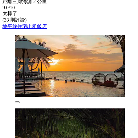
距離三廊海灘 2 公里
9.0/10
太棒了
(33 則評論)
地平線住宅出租飯店