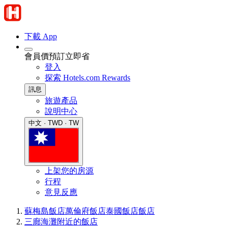
下載 App
會員價預訂立即省
登入
探索 Hotels.com Rewards
訊息
旅遊產品
說明中心
中文 · TWD · TW
上架您的房源
行程
意見反應
蘇梅島飯店
萬倫府飯店
泰國飯店
飯店
三廊海灘附近的飯店