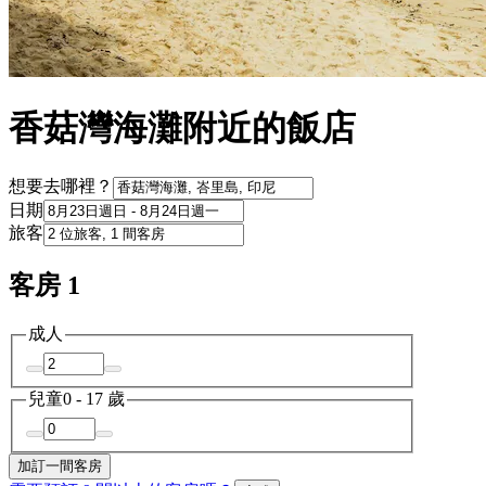
香菇灣海灘附近的飯店
想要去哪裡？
日期
旅客
客房 1
成人
兒童
0 - 17 歲
加訂一間客房