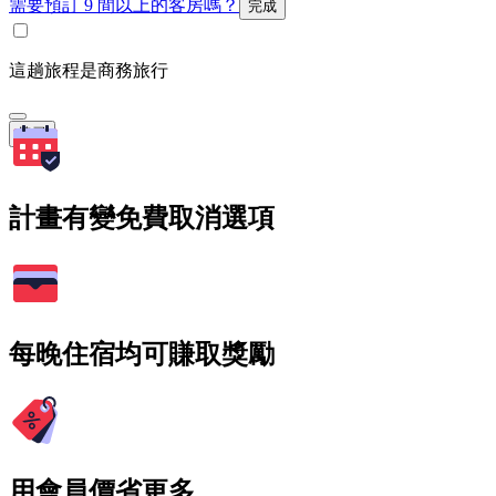
需要預訂 9 間以上的客房嗎？
完成
這趟旅程是商務旅行
搜尋
計畫有變免費取消選項
每晚住宿均可賺取獎勵
用會員價省更多