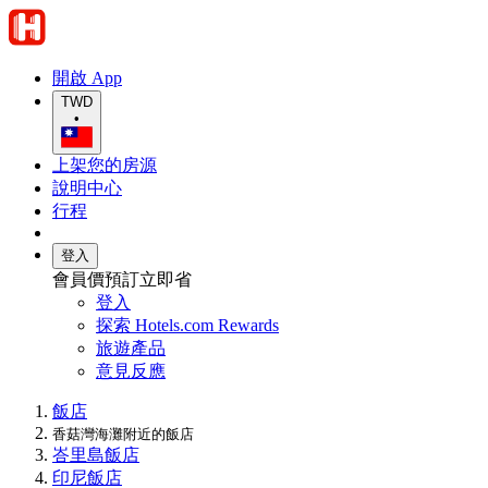
開啟 App
TWD
•
上架您的房源
說明中心
行程
登入
會員價預訂立即省
登入
探索 Hotels.com Rewards
旅遊產品
意見反應
飯店
香菇灣海灘附近的飯店
峇里島飯店
印尼飯店