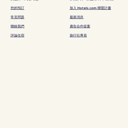
錦龍站附近的飯店
您的預訂
加入 Hotels.com 聯盟計畫
龍東站附近的飯店
常見問題
最新消息
坑梓站附近的飯店
聯絡我們
廣告合作提案
葵涌站附近的飯店
評論住宿
旅行社專員
深圳坪山站附近的飯店
下企沙飯店
大亞灣附近的飯店
油草棚飯店
東江縱隊紀念館站附近的飯店
沙頭角站附近的飯店
龍田客家民居附近的飯店
弘法寺附近的飯店
官湖海灘附近的飯店
鹽田路站附近的飯店
平山飯店