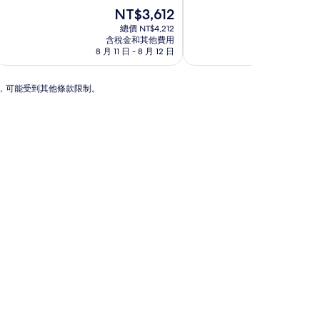
宿
宿
分
現
分
現
NT$3,612
NT
10
在
10
在
總價 NT$4,212
總價
分，
價
分，
價
含稅金和其他費用
含稅金
好
格
太
格
8 月 11 日 - 8 月 12 日
8 月 30 日 
極
為
棒
為
了，
NT$3,612
了，
NT$
(4
(2
動，可能受到其他條款限制。
則
則
評
評
論)
論)