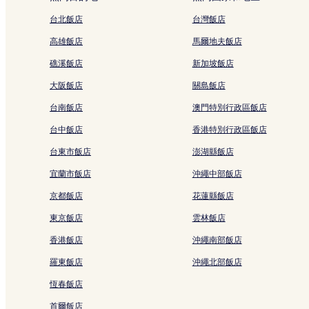
有
馬巒山附近的飯店
所
台北飯店
台灣飯店
變
沙頭角飯店
動，
高雄飯店
馬爾地夫飯店
可
小梅沙飯店
能
礁溪飯店
新加坡飯店
恩上飯店
受
大阪飯店
關島飯店
到
鶴湖新居暨客家民俗博物館附近的飯店
其
台南飯店
澳門特別行政區飯店
他
小梅沙海洋世界附近的飯店
條
台中飯店
香港特別行政區飯店
華興寺附近的飯店
款
限
台東市飯店
澎湖縣飯店
大鵬飯店
制。
宜蘭市飯店
沖繩中部飯店
沙田站附近的飯店
京都飯店
花蓮縣飯店
寶龍站附近的飯店
大鵬所城附近的飯店
東京飯店
雲林飯店
花都廣場附近的飯店
香港飯店
沖繩南部飯店
比亞迪北站附近的飯店
羅東飯店
沖繩北部飯店
新世紀海景公園附近的飯店
恆春飯店
惠州南站附近的飯店
首爾飯店