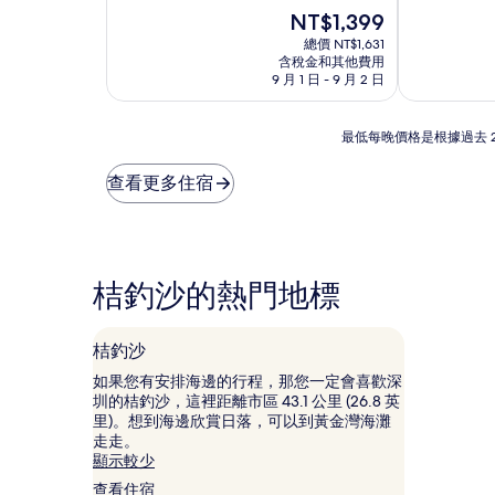
宿
宿
分
現
分
NT$1,399
10
在
10
總價 NT$1,631
分，
價
分，
含稅金和其他費用
好
格
太
9 月 1 日 - 9 月 2 日
極
為
棒
了，
NT$1,399
了，
最
(7
(6
最低每晚價格是根據過去 
低
則
則
每
評
評
查看更多住宿
晚
論)
論)
價
格
是
根
桔釣沙的熱門地標
據
過
去
桔釣沙
24
小
如果您有安排海邊的行程，那您一定會喜歡深
時
圳的桔釣沙，這裡距離市區 43.1 公里 (26.8 英
以
里)。想到海邊欣賞日落，可以到黃金灣海灘
2
走走。
位
顯示較少
成
查看住宿
人