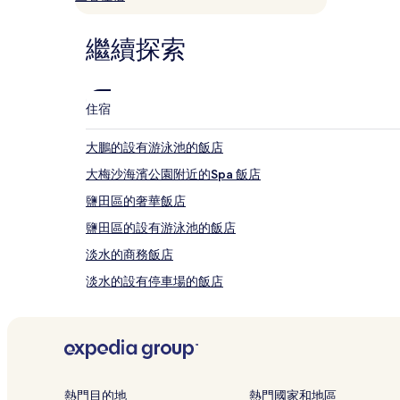
住
宿
繼續探索
1
晚
為
條
住宿
件
所
搜
大鵬的設有游泳池的飯店
尋
大梅沙海濱公園附近的Spa 飯店
到
的
鹽田區的奢華飯店
價
格。
鹽田區的設有游泳池的飯店
價
淡水的商務飯店
格
和
淡水的設有停車場的飯店
供
應
老大坑飯店
情
鹽田港西站附近的飯店
況
可
澳頭飯店
能
會
桔釣沙附近的飯店
熱門目的地
熱門國家和地區