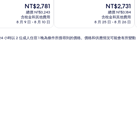
宿
現
分
現
NT$2,781
NT$2,731
在
10
在
總價 NT$3,243
總價 NT$3,184
價
分，
價
含稅金和其他費用
含稅金和其他費用
格
好
格
8 月 9 日 - 8 月 10 日
8 月 25 日 - 8 月 26 日
為
極
為
NT$2,781
了，
NT$2,731
(1
24 小時以 2 位成人住宿 1 晚為條件所搜尋到的價格。價格和供應情況可能會有所變
則
評
論)