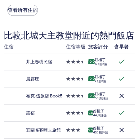
每
則
晚
查看所有住宿
評
價
論)
格
是
根
比較北城天主教堂附近的熱門飯店
據
過
住宿
住宿等級
旅客評分
含早餐
去
24
小
好極了
井上春樹民宿
3.5
10.0
時
12 則評論
星
以
級
2
好極了
住
晨露庄
3.5
10.0
位
7 則評論
宿
星
成
級
人
好極了
住
布克‧伍旅店 Book5
3.5
10.0
住
60 則評論
宿
星
宿
級
1
好極了
住
叢宿
3.5
9.8
晚
44 則評論
宿
星
為
級
條
好極了
住
宜蘭雀客嗨夫旅館
3.0
9.4
件
426 則評論
宿
星
所