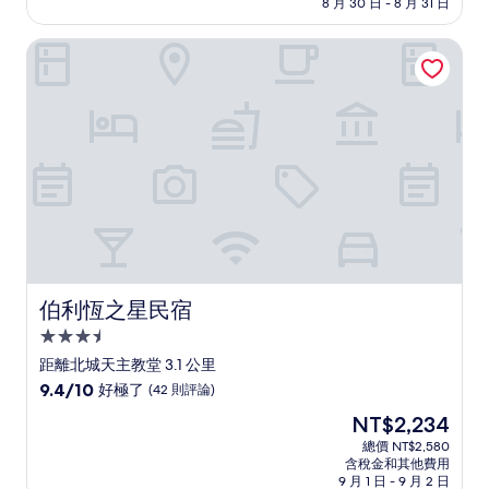
格
8 月 30 日 - 8 月 31 日
分，
為
太
NT$956
伯利恆之星民宿
棒
了，
(139
則
評
論)
伯利恆之星民宿
伯利恆之星民宿
3.5
星
距離北城天主教堂 3.1 公里
級
9.4
9.4/10
好極了
(42 則評論)
住
分，
現
NT$2,234
滿
宿
在
分
總價 NT$2,580
價
含稅金和其他費用
10
格
9 月 1 日 - 9 月 2 日
分，