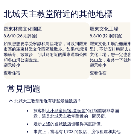
級
搜
住
尋
北城天主教堂附近的其他地標
宿
到
的
價
羅東林業文化園區
羅東文化工場
格。
8.6/10 (26 則評論)
8.8/10 (12 則評論)
價
格
如果您想要享受寧靜和鳥語花香，可以到羅東
羅東文化工場距離羅東市中心 
和
市區的羅東林業文化園區散散步。如果您想活
里)，不妨安排時間去
供
動筋骨、散散步，可以到附近的羅東運動公園
文化工場，您一定也會
應
和冬山河公園走走。
比山丘，走路一下就到
情
顯示較少
顯示較少
況
查看住宿
查看住宿
可
能
會
常見問題
有
所
變
北城天主教堂附近有哪些最佳飯店？
動，
旅客對
大小頑童民宿-童玩館
的住宿體驗非常滿
可
意，這是北城天主教堂附近的一間民宿。
能
受
幾步之遙的
國城飯店
也獲得高度評價。
到
事實上，當地有 1,703 間飯店、度假租屋和其他
其