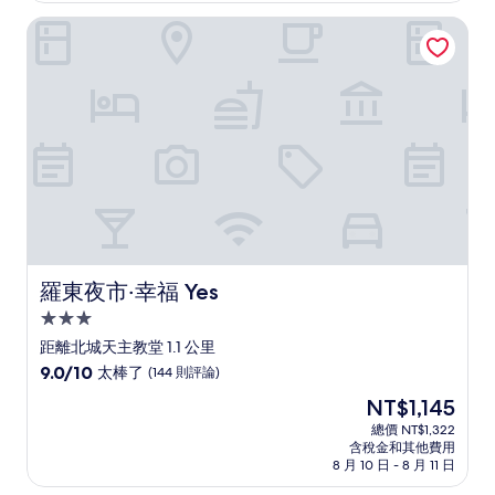
太
NT$1,965
羅東夜市‧幸福 Yes
棒
了，
(75
則
評
論)
羅東夜市‧幸福 Yes
羅東夜市‧幸福 Yes
3.0
星
距離北城天主教堂 1.1 公里
級
9.0
9.0/10
太棒了
(144 則評論)
住
分，
現
NT$1,145
滿
宿
在
分
總價 NT$1,322
價
含稅金和其他費用
10
格
8 月 10 日 - 8 月 11 日
分，
為
太