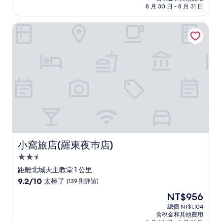
格
8 月 30 日 - 8 月 31 日
分，
為
好
NT$1,958
小窩旅店(羅東夜巿店)
極
了，
(73
則
評
論)
小窩旅店(羅東夜巿店)
小窩旅店(羅東夜巿店)
2.5
星
距離北城天主教堂 1 公里
級
9.2
9.2/10
太棒了
(139 則評論)
住
分，
現
NT$956
滿
宿
在
分
總價 NT$1,104
價
含稅金和其他費用
10