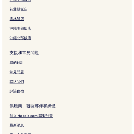
五結的旅館
花蓮縣飯店
五結的民宿
雲林飯店
羅東的旅館
沖繩南部飯店
羅東的民宿
沖繩北部飯店
冬山的旅館
冬山的民宿
支援和常見問題
宜蘭縣的民宿
您的預訂
宜蘭縣的旅館
常見問題
協和村的民宿
聯絡我們
協和村的旅館
評論住宿
五結 2 星級飯店
五結 3 星級飯店
供應商、聯盟夥伴和媒體
五結 4 星級飯店
加入 Hotels.com 聯盟計畫
壯圍 3 星級飯店
最新消息
新盛里 3 星級飯店