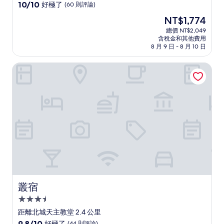
級
10.0
10/10
好極了
(60 則評論)
住
分，
現
NT$1,774
滿
宿
在
分
總價 NT$2,049
價
含稅金和其他費用
10
格
8 月 9 日 - 8 月 10 日
分，
為
好
NT$1,774
叢宿
極
了，
(60
則
評
論)
叢宿
叢宿
3.5
星
距離北城天主教堂 2.4 公里
級
9.8
9.8/10
好極了
(44 則評論)