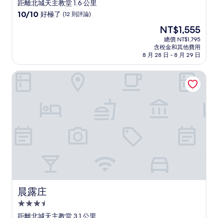
星
距離北城天主教堂 1.6 公里
級
10.0
10/10
好極了
(12 則評論)
住
分，
現
NT$1,555
滿
宿
在
分
總價 NT$1,795
價
含稅金和其他費用
10
格
8 月 28 日 - 8 月 29 日
分，
為
好
NT$1,555
晨露庄
極
了，
(12
則
評
論)
晨露庄
晨露庄
3.5
星
距離北城天主教堂 3.1 公里