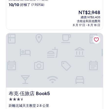
級
10.0
10/10
好極了
(7 則評論)
住
分，
現
NT$2,948
滿
宿
在
分
總價 NT$3,405
價
含稅金和其他費用
10
格
8 月 17 日 - 8 月 18 日
分，
為
好
NT$2,948
布克‧伍旅店 Book5
極
了，
(7
則
評
論)
布克‧伍旅店 Book5
布克‧伍旅店 Book5
3.5
星
距離北城天主教堂 2.8 公里