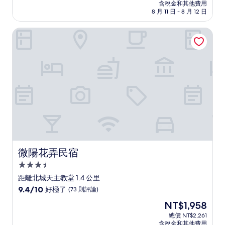
價
含稅金和其他費用
10
格
8 月 11 日 - 8 月 12 日
分，
為
好
NT$2,795
微陽花弄民宿
極
了，
(63
則
評
論)
微陽花弄民宿
微陽花弄民宿
3.5
星
距離北城天主教堂 1.4 公里
級
9.4
9.4/10
好極了
(73 則評論)
住
分，
現
NT$1,958
滿
宿
在
分
總價 NT$2,261
價
含稅金和其他費用
10