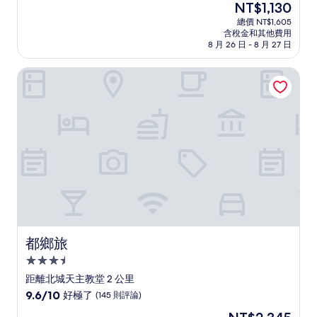
現
NT$1,130
滿
宿
在
分
總價 NT$1,605
價
含稅金和其他費用
10
格
8 月 26 日 - 8 月 27 日
分，
為
好
NT$1,130
都鄉旅
極
了，
(10
則
評
論)
都鄉旅
都鄉旅
3.5
星
距離北城天主教堂 2 公里
級
9.6
9.6/10
好極了
(145 則評論)
住
分，
現