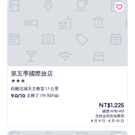
第五季國際旅店
極
了，
(19
則
評
論)
第五季國際旅店
第五季國際旅店
3.0
星
距離北城天主教堂 1.1 公里
級
9.0
9.0/10
太棒了
(151 則評論)
住
分，
現
NT$1,225
滿
宿
在
分
總價 NT$1,415
價
含稅金和其他費用
10
格
8 月 9 日 - 8 月 10 日
分，
為
太
NT$1,225
小島天光民宿
棒