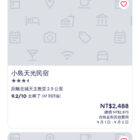
了，
(151
則
評
論)
小島天光民宿
小島天光民宿
3.5
星
距離北城天主教堂 2.5 公里
級
9.2
9.2/10
太棒了
(67 則評論)
住
分，
現
NT$2,488
滿
宿
在
分
總價 NT$2,873
價
含稅金和其他費用
10
格
9 月 1 日 - 9 月 2 日
分，
為
太
NT$2,488
索菲亞民宿
棒