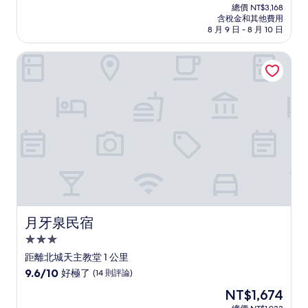
在
分
總價 NT$3,168
價
含稅金和其他費用
10
格
8 月 9 日 - 8 月 10 日
分，
為
好
NT$2,743
月牙泉民宿
極
了，
(47
則
評
論)
月牙泉民宿
月牙泉民宿
3.0
星
距離北城天主教堂 1 公里
級
9.6
9.6/10
好極了
(14 則評論)
住
分，
現
NT$1,674
滿
宿
在