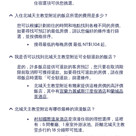
住宿選項可供您挑選。
他
條
款
入住北城天主教堂附近的飯店所需的費用是多少？
限
您可以根據計劃前往的時間和地點找到各種不同的房價。
制。
如要尋找可預訂的最低房價，請以您偏好的條件進行篩
選，並按價格排序。
搜尋最低的每晚房價 最低 NT$1,104 起。
我是否可以找到北城天主教堂附近可全額退款的飯店？
是的，許多飯店提供可退款的客房預訂，您只要在取消期
限前取消即可獲得退款。如要尋找可退款的房價，請在搜
尋飯店時選取「可全額退款」篩選條件。
北城天主教堂附近有幾家提供這種房價的高評價
飯店，其中有
宜蘭力麗威斯汀度假酒店
和
蘭城晶
英酒店
。
北城天主教堂附近有哪些最棒的浪漫飯店？
村却國際溫泉酒店
是浪漫住宿的理想選擇，這裡
有：5 間餐廳、1 座室外游泳池。距離北城天主教
堂步行約 18 分鐘即可抵達。