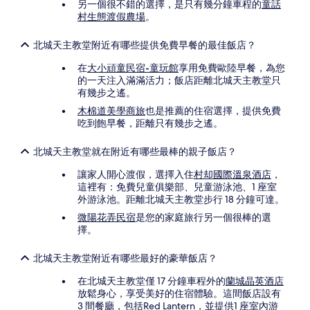
另一個很不錯的選擇，是只有幾分鐘車程的
童話
村生態渡假農場
。
北城天主教堂附近有哪些提供免費早餐的最佳飯店？
在
大小頑童民宿-童玩館
享用免費歐陸早餐，為您
的一天注入滿滿活力；飯店距離北城天主教堂只
有幾步之遙。
木棉道美學商旅
也是推薦的住宿選擇，提供免費
吃到飽早餐，距離只有幾步之遙。
北城天主教堂就在附近有哪些最棒的親子飯店？
讓家人開心渡假，選擇入住
村却國際溫泉酒店
，
這裡有：免費兒童俱樂部、兒童游泳池、1 座室
外游泳池。距離北城天主教堂步行 18 分鐘可達。
微陽花弄民宿
是您的家庭旅行另一個很棒的選
擇。
北城天主教堂附近有哪些最好的豪華飯店？
在北城天主教堂僅 17 分鐘車程外的
蘭城晶英酒店
放鬆身心，享受美好的住宿體驗。這間飯店設有
3 間餐廳，包括Red Lantern，並提供1 座室內游