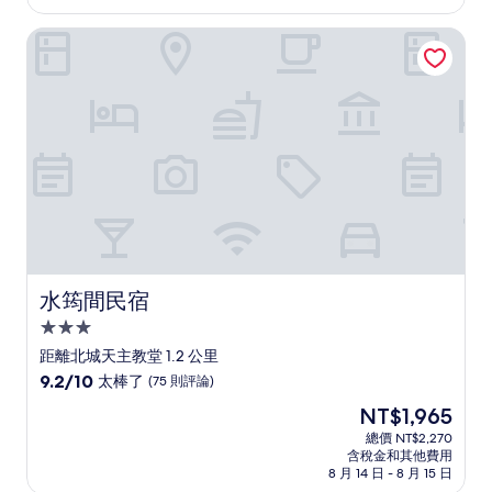
為
好
NT$2,234
水筠間民宿
極
了，
(42
則
評
論)
水筠間民宿
水筠間民宿
3.0
星
距離北城天主教堂 1.2 公里
級
9.2
9.2/10
太棒了
(75 則評論)
住
分，
現
NT$1,965
滿
宿
在
分
總價 NT$2,270
價
含稅金和其他費用
10
格
8 月 14 日 - 8 月 15 日
分，
為