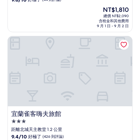
住
分，
現
NT$1,810
滿
宿
在
分
總價 NT$2,090
價
含稅金和其他費用
10
格
9 月 1 日 - 9 月 2 日
分，
為
好
NT$1,810
宜蘭雀客嗨夫旅館
極
了，
(44
則
評
論)
宜蘭雀客嗨夫旅館
宜蘭雀客嗨夫旅館
3.0
星
距離北城天主教堂 1.2 公里
級
9.4
9.4/10
好極了
(426 則評論)