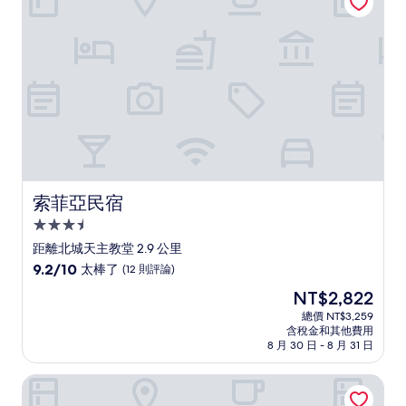
了，
(67
則
評
論)
索菲亞民宿
索菲亞民宿
3.5
星
距離北城天主教堂 2.9 公里
級
9.2
9.2/10
太棒了
(12 則評論)
住
分，
現
NT$2,822
滿
宿
在
分
總價 NT$3,259
價
含稅金和其他費用
10
格
8 月 30 日 - 8 月 31 日
分，
為
太
NT$2,822
北成庄蓮花荷畔渡假民宿
棒
了，