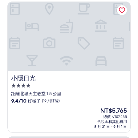
NT$1,145
小隱日光
棒
了，
(144
則
評
論)
小隱日光
小隱日光
4.0
星
距離北城天主教堂 1.5 公里
級
9.4
9.4/10
好極了
(19 則評論)
住
分，
現
NT$5,765
滿
宿
在
分
總價 NT$7,235
價
含稅金和其他費用
10
格
8 月 31 日 - 9 月 1 日
分，
為
好
NT$5,765