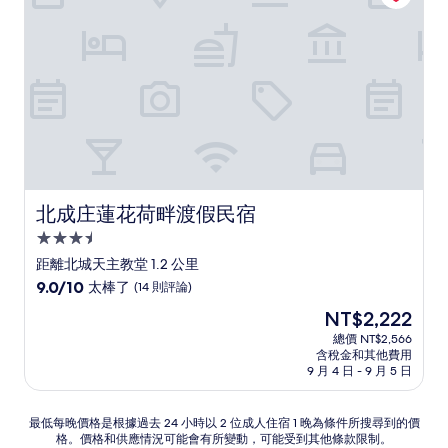
(12
則
評
論)
北成庄蓮花荷畔渡假民宿
北成庄蓮花荷畔渡假民宿
3.5
星
距離北城天主教堂 1.2 公里
級
9.0
9.0/10
太棒了
(14 則評論)
住
分，
現
NT$2,222
滿
宿
在
分
總價 NT$2,566
價
含稅金和其他費用
10
格
9 月 4 日 - 9 月 5 日
分，
為
太
NT$2,222
棒
最
最低每晚價格是根據過去 24 小時以 2 位成人住宿 1 晚為條件所搜尋到的價
了，
格。價格和供應情況可能會有所變動，可能受到其他條款限制。
低
(14