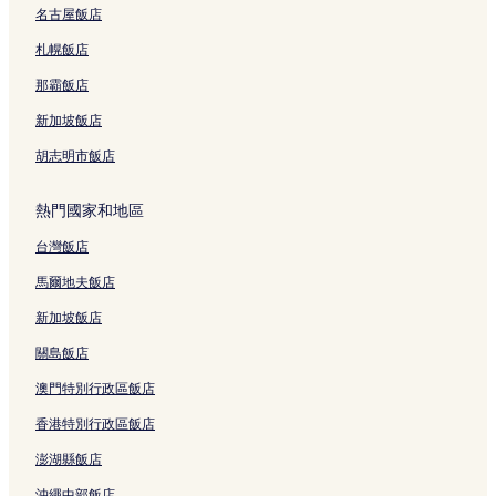
名古屋飯店
宜蘭縣的設有停車場的飯店
宜蘭縣的平價飯店
札幌飯店
宜蘭縣的設有游泳池的飯店
那霸飯店
宜蘭縣的提供免費早餐的飯店
新加坡飯店
宜蘭縣的提供無線上網的飯店
胡志明市飯店
宜蘭縣的寵物友善飯店
熱門國家和地區
宜蘭縣的商務飯店
台灣飯店
羅東的平價飯店
羅東的提供免費早餐的飯店
馬爾地夫飯店
羅東的親子飯店
新加坡飯店
羅東的設有停車場的飯店
關島飯店
羅東的寵物友善飯店
澳門特別行政區飯店
羅東的商務飯店
香港特別行政區飯店
三星的民宿
澎湖縣飯店
三星的旅館
沖繩中部飯店