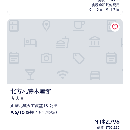
分
總價 NT$1,933
價
含稅金和其他費用
10
格
9 月 6 日 - 9 月 7 日
分，
為
好
NT$1,674
北方札特木屋館
極
了，
(14
則
評
論)
北方札特木屋館
北方札特木屋館
3.0
星
距離北城天主教堂 1.9 公里
級
9.6
9.6/10
好極了
(63 則評論)
住
分，
現
NT$2,795
滿
宿
在
分
總價 NT$3,228