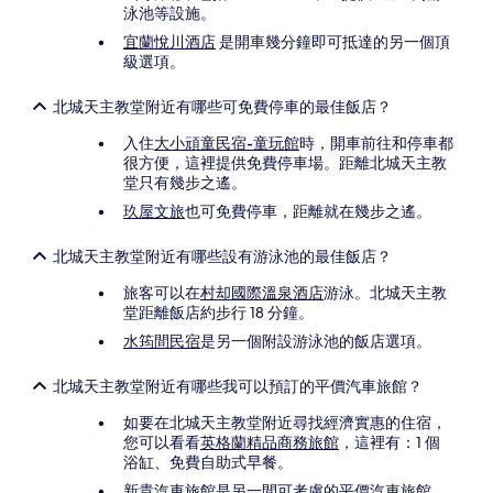
泳池等設施。
宜蘭悅川酒店
是開車幾分鐘即可抵達的另一個頂
級選項。
北城天主教堂附近有哪些可免費停車的最佳飯店？
入住
大小頑童民宿-童玩館
時，開車前往和停車都
很方便，這裡提供免費停車場。距離北城天主教
堂只有幾步之遙。
玖屋文旅
也可免費停車，距離就在幾步之遙。
北城天主教堂附近有哪些設有游泳池的最佳飯店？
旅客可以在
村却國際溫泉酒店
游泳。北城天主教
堂距離飯店約步行 18 分鐘。
水筠間民宿
是另一個附設游泳池的飯店選項。
北城天主教堂附近有哪些我可以預訂的平價汽車旅館？
如要在北城天主教堂附近尋找經濟實惠的住宿，
您可以看看
英格蘭精品商務旅館
，這裡有：1 個
浴缸、免費自助式早餐。
新貴汽車旅館
是另一間可考慮的平價汽車旅館。