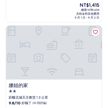
住
分，
現
NT$1,415
滿
宿
在
分
總價 NT$1,634
價
含稅金和其他費用
10
格
9 月 1 日 - 9 月 2 日
分，
為
好
NT$1,415
娜姐的家
極
了，
(426
則
評
論)
娜姐的家
娜姐的家
2.0
星
距離北城天主教堂 1.3 公里
級
9.8
9.8/10
好極了
(10 則評論)
住
分，