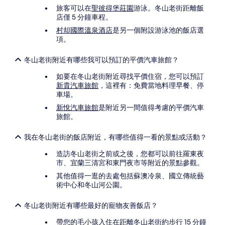
旅客可以在
聖彼得堡莊園
游泳。冬山老街距離飯
店僅 5 分鐘車程。
村却國際溫泉酒店
是另一個附設游泳池的飯店選
項。
冬山老街附近有哪些我可以預訂的平價汽車旅館？
如要在冬山老街附近尋找平價住宿，您可以預訂
新貴汽車旅館
，這裡有：免費當地料理早餐、停
車場。
新悅汽車旅館
是附近另一間值得考慮的平價汽車
旅館。
我在冬山老街的飯店附近，有哪些值得一看的景點或活動？
造訪冬山老街之前或之後，您都可以前往羅東夜
市、宜蘭三清宮和東門夜市等附近的景點參觀。
其他值得一逛的去處包括蘇澳冷泉、國立傳統藝
術中心和冬山河公園。
冬山老街附近有哪些最好的寵物友善飯店？
帶您的毛小孩入住在距離冬山老街約步行 15 分鐘