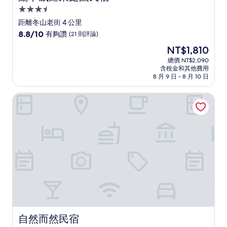
3.5
星
距離冬山老街 4 公里
級
8.8
8.8/10
有夠讚
(21 則評論)
住
分，
現
NT$1,810
滿
宿
在
分
總價 NT$2,090
價
含稅金和其他費用
10
格
8 月 9 日 - 8 月 10 日
分，
為
有
NT$1,810
自然而然民宿
夠
讚，
(21
則
評
論)
自然而然民宿
自然而然民宿