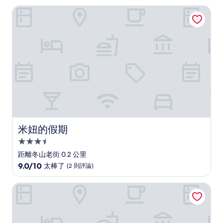
米妞的假期
米妞的假期
米妞的假期
3.5
星
距離冬山老街 0.2 公里
級
9.0
9.0/10
太棒了
(2 則評論)
住
分，
滿
宿
南平山民宿
分
10
分，
太