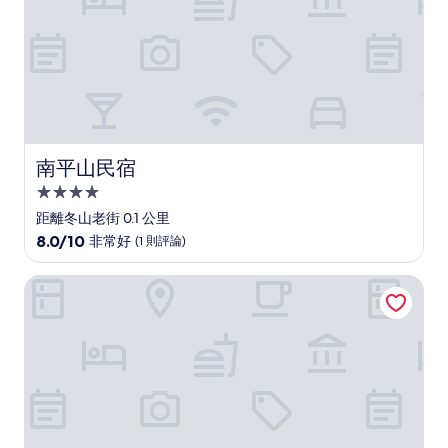
棒
了，
(2
則
評
論)
南平山民宿
南平山民宿
4.0
星
距離冬山老街 0.1 公里
級
8.0
8.0/10
非常好
(1 則評論)
住
分，
滿
宿
沐禾渡假會館
分
10
分，
非
常
好，
(1
則
評