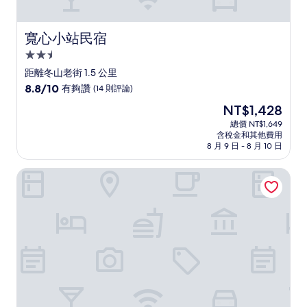
寬心小站民宿
寬心小站民宿
2.5
星
距離冬山老街 1.5 公里
級
8.8
8.8/10
有夠讚
(14 則評論)
住
分，
現
NT$1,428
滿
宿
在
分
總價 NT$1,649
價
含稅金和其他費用
10
格
8 月 9 日 - 8 月 10 日
分，
為
有
NT$1,428
檜木民宿
夠
讚，
(14
則
評
論)