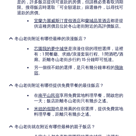
是的，許多飯店提供可退款的房價，但請務必查看取消期
限。搜尋飯店時選取「可全額退款」篩選條件，以尋找可
退款的房價。
宜蘭力麗威斯汀度假酒店
和
蘭城晶英酒店
都是提
供這種房價且位於冬山老街附近的高評價飯店。
冬山老街附近有哪些最棒的浪漫飯店？
芯園我的夢中城堡
是浪漫住宿的理想選擇，這裡
有：1 間餐廳、求婚/浪漫套裝行程、1 間酒吧/酒
廊。距離冬山老街步行約 15 分鐘即可抵達。
另一個很不錯的選擇，是只有幾分鐘車程的
飛旅
宿
。
冬山老街附近有哪些提供免費早餐的最佳飯店？
在
南平山民宿
享用免費當地料理早餐，開啟您的
一天；飯店距離冬山老街只有幾步之遙。
米妞的假期
也是推薦的住宿選擇，提供免費當地
料理早餐，距離只有幾步之遙。
冬山老街就在附近有哪些最棒的親子飯店？