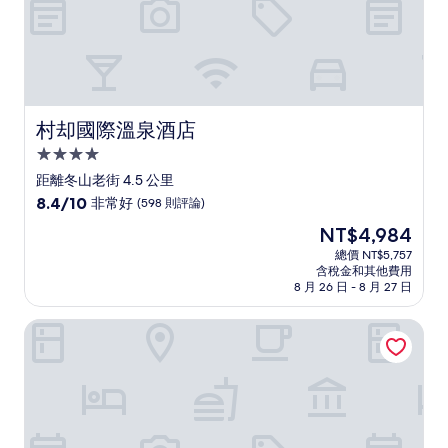
村却國際溫泉酒店
村却國際溫泉酒店
4.0
星
距離冬山老街 4.5 公里
級
8.4
8.4/10
非常好
(598 則評論)
住
分，
現
NT$4,984
滿
宿
在
分
總價 NT$5,757
價
含稅金和其他費用
10
格
8 月 26 日 - 8 月 27 日
分，
為
非
NT$4,984
都鄉旅
常
好，
(598
則
評
論)