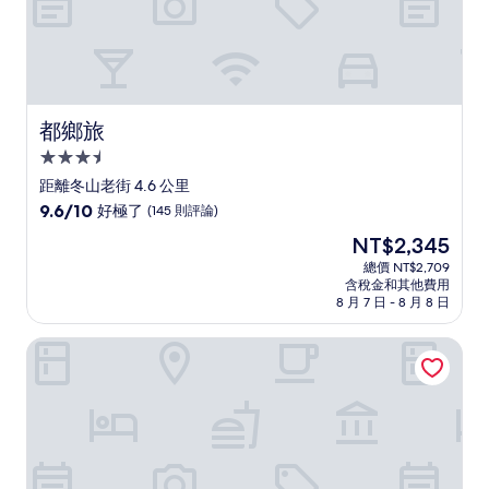
都鄉旅
都鄉旅
3.5
星
距離冬山老街 4.6 公里
級
9.6
9.6/10
好極了
(145 則評論)
住
分，
現
NT$2,345
滿
宿
在
分
總價 NT$2,709
價
含稅金和其他費用
10
格
8 月 7 日 - 8 月 8 日
分，
為
好
NT$2,345
好室一庒
極
了，
(145
則
評
論)