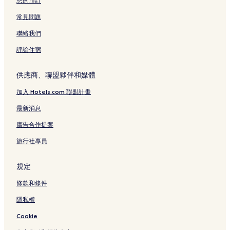
您的預訂
蘇澳的民宿
常見問題
協和村的旅館
聯絡我們
協和村的民宿
評論住宿
冬山河公園附近的飯店
礁溪飯店
供應商、聯盟夥伴和媒體
頂寮城隍廟附近的飯店
加入 Hotels.com 聯盟計畫
冬山河生態公園附近的飯店
最新消息
宜蘭伯朗大道附近的飯店
廣告合作提案
蜡藝觀光工廠附近的飯店
旅行社專員
羅東文化工場附近的飯店
群英村飯店
規定
珍珠社區活動中心附近的飯店
條款和條件
松樹門湧泉公園附近的飯店
隱私權
宜蘭三清宮附近的飯店
Cookie
蠟藝彩繪館附近的飯店