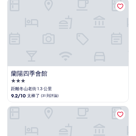
蘭陽四季會館
蘭陽四季會館
蘭陽四季會館
3.0
星
距離冬山老街 1.3 公里
級
9.2
9.2/10
太棒了
(31 則評論)
住
分，
滿
宿
竹跡庭園渡假會館
分
10
分，
太
棒