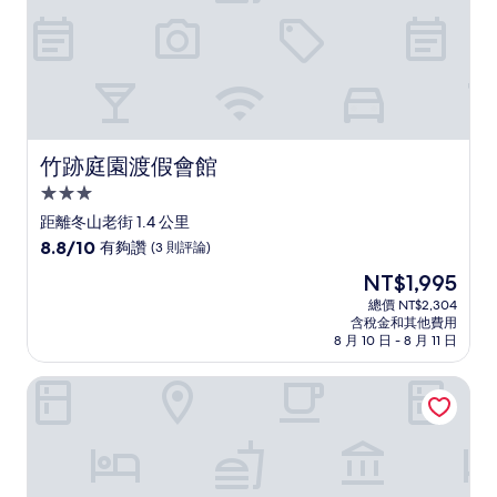
了，
(31
則
評
論)
竹跡庭園渡假會館
竹跡庭園渡假會館
3.0
星
距離冬山老街 1.4 公里
級
8.8
8.8/10
有夠讚
(3 則評論)
住
分，
現
NT$1,995
滿
宿
在
分
總價 NT$2,304
價
含稅金和其他費用
10
格
8 月 10 日 - 8 月 11 日
分，
為
有
NT$1,995
煙波大飯店蘇澳四季雙泉館
夠
讚，
(3
則
評
論)