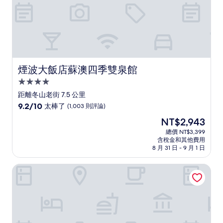
煙波大飯店蘇澳四季雙泉館
煙波大飯店蘇澳四季雙泉館
4.0
星
距離冬山老街 7.5 公里
級
9.2
9.2/10
太棒了
(1,003 則評論)
住
分，
現
NT$2,943
滿
宿
在
分
總價 NT$3,399
價
含稅金和其他費用
10
格
8 月 31 日 - 9 月 1 日
分，
為
太
NT$2,943
村却國際溫泉酒店
棒
了，
(1,003
則
評
論)