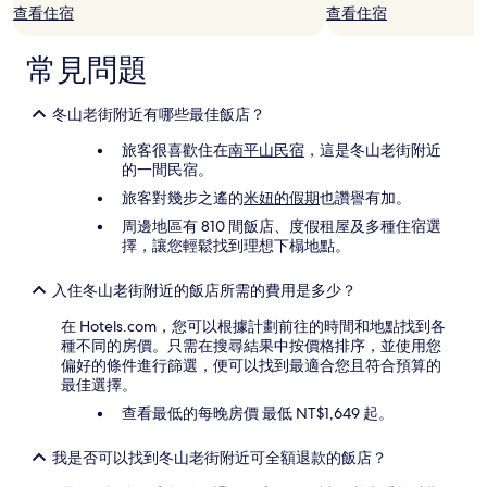
查看住宿
查看住宿
能
會
有
常見問題
所
變
動，
冬山老街附近有哪些最佳飯店？
可
旅客很喜歡住在
南平山民宿
，這是冬山老街附近
能
的一間民宿。
受
到
旅客對幾步之遙的
米妞的假期
也讚譽有加。
其
周邊地區有 810 間飯店、度假租屋及多種住宿選
他
擇，讓您輕鬆找到理想下榻地點。
條
款
限
入住冬山老街附近的飯店所需的費用是多少？
制。
在 Hotels.com，您可以根據計劃前往的時間和地點找到各
種不同的房價。只需在搜尋結果中按價格排序，並使用您
偏好的條件進行篩選，便可以找到最適合您且符合預算的
最佳選擇。
查看最低的每晚房價 最低 NT$1,649 起。
我是否可以找到冬山老街附近可全額退款的飯店？