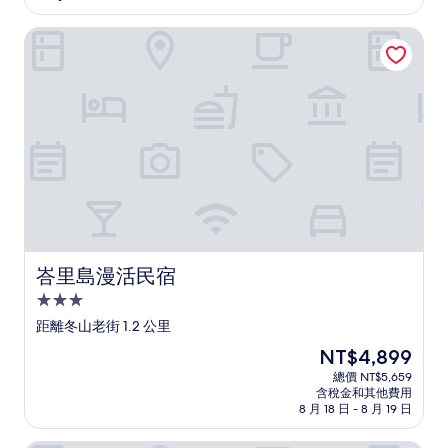
住
分，
滿
宿
峇里島漫活民宿
分
10
分，
不
錯
哦，
(5
則
評
論)
峇里島漫活民宿
峇里島漫活民宿
3.0
星
距離冬山老街 1.2 公里
級
現
NT$4,899
住
在
總價 NT$5,659
宿
價
含稅金和其他費用
格
8 月 18 日 - 8 月 19 日
為
NT$4,899