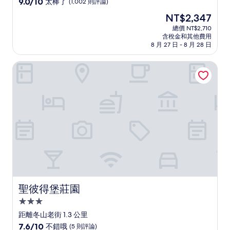
9.0
9.0/10
太棒了
(1,002 則評論)
住
分，
現
NT$2,347
滿
宿
在
分
總價 NT$2,710
價
含稅金和其他費用
10
格
8 月 27 日 - 8 月 28 日
分，
為
太
NT$2,347
聖彼得堡莊園
棒
了，
(1,002
則
評
論)
聖彼得堡莊園
聖彼得堡莊園
3.0
星
距離冬山老街 1.3 公里
級
7.6
7.6/10
不錯哦
(5 則評論)