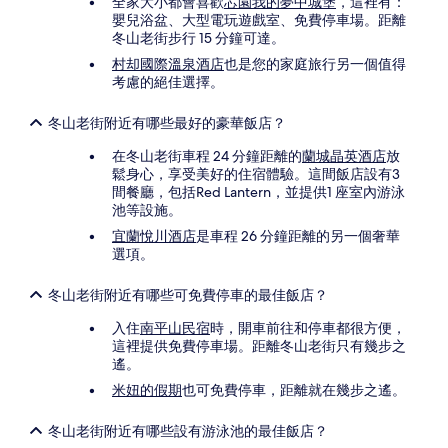
全家大小都會喜歡
芯園我的夢中城堡
，這裡有：
嬰兒浴盆、大型電玩遊戲室、免費停車場。距離
冬山老街步行 15 分鐘可達。
村却國際溫泉酒店
也是您的家庭旅行另一個值得
考慮的絕佳選擇。
冬山老街附近有哪些最好的豪華飯店？
在冬山老街車程 24 分鐘距離的
蘭城晶英酒店
放
鬆身心，享受美好的住宿體驗。這間飯店設有3
間餐廳，包括Red Lantern，並提供1 座室內游泳
池等設施。
宜蘭悅川酒店
是車程 26 分鐘距離的另一個奢華
選項。
冬山老街附近有哪些可免費停車的最佳飯店？
入住
南平山民宿
時，開車前往和停車都很方便，
這裡提供免費停車場。距離冬山老街只有幾步之
遙。
米妞的假期
也可免費停車，距離就在幾步之遙。
冬山老街附近有哪些設有游泳池的最佳飯店？