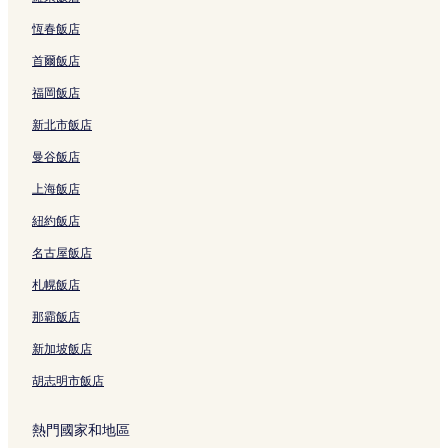
宜蘭市的親子飯店
恆春飯店
宜蘭市的商務飯店
首爾飯店
宜蘭市的提供免費早餐的飯店
福岡飯店
宜蘭市的設有停車場的飯店
新北市飯店
協和村的商務飯店
曼谷飯店
宜蘭縣的平價飯店
上海飯店
宜蘭縣的提供免費早餐的飯店
紐約飯店
宜蘭縣的設有游泳池的飯店
名古屋飯店
宜蘭縣的商務飯店
宜蘭縣的設有停車場的飯店
札幌飯店
宜蘭縣的提供無線上網的飯店
那霸飯店
宜蘭縣的親子飯店
新加坡飯店
宜蘭縣的寵物友善飯店
胡志明市飯店
蘇澳的設有停車場的飯店
熱門國家和地區
羅東的寵物友善飯店