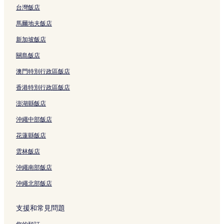
台灣飯店
羅東的平價飯店
羅東的親子飯店
馬爾地夫飯店
羅東的提供免費早餐的飯店
新加坡飯店
羅東的商務飯店
關島飯店
羅東的設有停車場的飯店
澳門特別行政區飯店
三星的民宿
香港特別行政區飯店
五結的旅館
澎湖縣飯店
五結的民宿
沖繩中部飯店
壯圍的旅館
花蓮縣飯店
羅東的民宿
雲林飯店
羅東的旅館
沖繩南部飯店
冬山的民宿
沖繩北部飯店
冬山的旅館
宜蘭縣的民宿
支援和常見問題
宜蘭縣的旅館