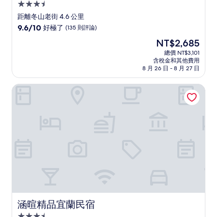
3.5
星
距離冬山老街 4.6 公里
級
9.6
9.6/10
好極了
(135 則評論)
住
分，
現
NT$2,685
滿
宿
在
分
總價 NT$3,101
價
含稅金和其他費用
10
格
8 月 26 日 - 8 月 27 日
分，
為
好
NT$2,685
涵暄精品宜蘭民宿
極
了，
(135
則
評
論)
涵暄精品宜蘭民宿
涵暄精品宜蘭民宿
3.5