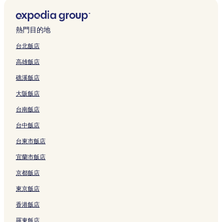
冬山的奢華飯店
冬山的親子飯店
熱門目的地
五結的設有停車場的飯店
台北飯店
五結的親子飯店
高雄飯店
五結的商務飯店
礁溪飯店
五結的設有游泳池的飯店
大阪飯店
五結的寵物友善飯店
台南飯店
五結的平價飯店
五結的設有健身中心的飯店
台中飯店
五結的奢華飯店
台東市飯店
五結的設有廚房的飯店
宜蘭市飯店
五結的提供免費早餐的飯店
京都飯店
三星的提供免費早餐的飯店
東京飯店
三星的寵物友善飯店
香港飯店
三星的商務飯店
羅東飯店