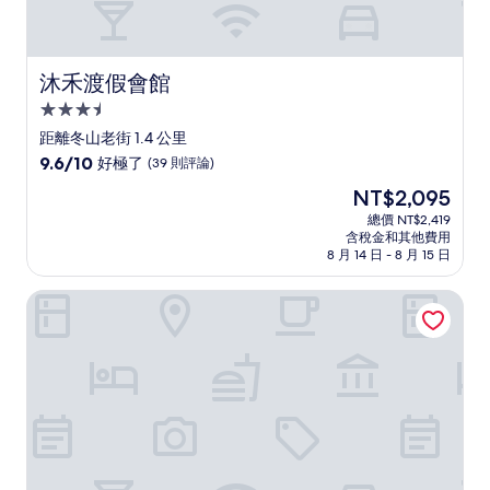
論)
沐禾渡假會館
沐禾渡假會館
3.5
星
距離冬山老街 1.4 公里
級
9.6
9.6/10
好極了
(39 則評論)
住
分，
現
NT$2,095
滿
宿
在
分
總價 NT$2,419
價
含稅金和其他費用
10
格
8 月 14 日 - 8 月 15 日
分，
為
好
NT$2,095
芯園我的夢中城堡
極
了，
(39
則
評
論)