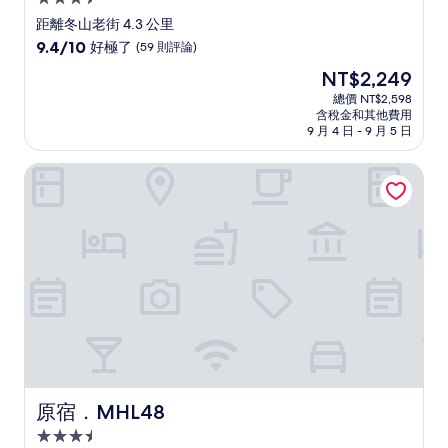
星
距離冬山老街 4.3 公里
級
9.4
9.4/10
好極了
(59 則評論)
住
分，
現
NT$2,249
滿
宿
在
分
總價 NT$2,598
價
含稅金和其他費用
10
格
9 月 4 日 - 9 月 5 日
分，
為
好
NT$2,249
原宿．MHL48
極
了，
(59
則
評
論)
原宿．MHL48
原宿．MHL48
3.5