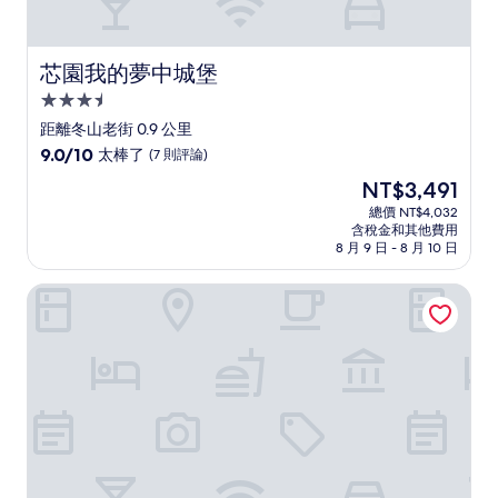
芯園我的夢中城堡
芯園我的夢中城堡
3.5
星
距離冬山老街 0.9 公里
級
9.0
9.0/10
太棒了
(7 則評論)
住
分，
現
NT$3,491
滿
宿
在
分
總價 NT$4,032
價
含稅金和其他費用
10
格
8 月 9 日 - 8 月 10 日
分，
為
太
NT$3,491
寬心小站民宿
棒
了，
(7
則
評
論)