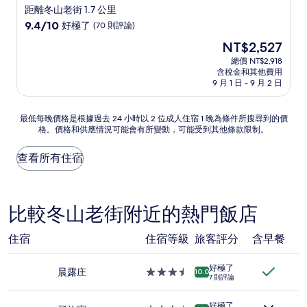
星
距離冬山老街 1.7 公里
級
9.4
9.4/10
好極了
(70 則評論)
住
分，
現
NT$2,527
滿
宿
在
分
總價 NT$2,918
價
含稅金和其他費用
10
格
9 月 1 日 - 9 月 2 日
分，
為
好
NT$2,527
極
最
最低每晚價格是根據過去 24 小時以 2 位成人住宿 1 晚為條件所搜尋到的價
了，
格。價格和供應情況可能會有所變動，可能受到其他條款限制。
低
(70
每
則
晚
查看所有住宿
評
價
論)
格
是
根
比較冬山老街附近的熱門飯店
據
過
住宿
住宿等級
旅客評分
含早餐
去
24
小
好極了
晨露庄
3.5
10.0
時
7 則評論
星
以
級
2
好極了