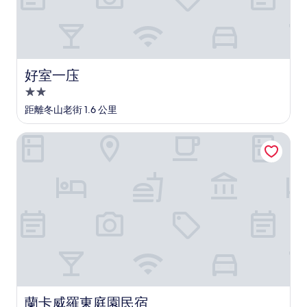
好室一庒
好室一庒
2.0
星
距離冬山老街 1.6 公里
級
住
蘭卡威羅東庭園民宿
宿
蘭卡威羅東庭園民宿
蘭卡威羅東庭園民宿