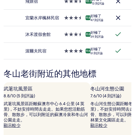
住
飛旅宿
3.5
10.0
位
13 則評論
宿
星
成
級
人
好極了
住
宜蘭水岸楓林民宿
3.5
9.8
住
47 則評論
宿
星
宿
級
1
好極了
住
沐禾渡假會館
3.5
9.6
晚
39 則評論
宿
星
為
級
條
好極了
住
渥爾夫民宿
4.0
9.6
件
61 則評論
宿
星
所
級
搜
住
尋
冬山老街附近的其他地標
宿
到
的
價
武荖坑風景區
冬山河生態公園
格。
8.8/10 (5 則評論)
7.6/10 (4 則評論)
價
格
武荖坑風景區距離蘇澳市中心 6.4 公里 (4 英
冬山河生態公園距離冬山市中心
和
里)，不妨安排時間去走走。如果您想活動筋
里)，不妨安排時間去
供
骨、散散步，可以到附近的蘇澳冷泉和冬山河
骨、散散步，可以到附
應
公園走走。
林業文化園區走走。
情
顯示較少
顯示較少
況
可