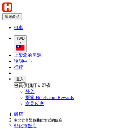
旅遊產品
租車
TWD
•
上架您的房源
說明中心
行程
登入
會員價預訂立即省
登入
探索 Hotels.com Rewards
意見反應
飯店
南北管音樂戲曲館附近的飯店
彰化市飯店