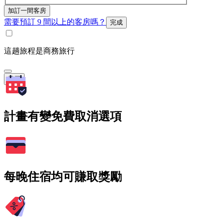
加訂一間客房
需要預訂 9 間以上的客房嗎？
完成
這趟旅程是商務旅行
搜尋
計畫有變免費取消選項
每晚住宿均可賺取獎勵