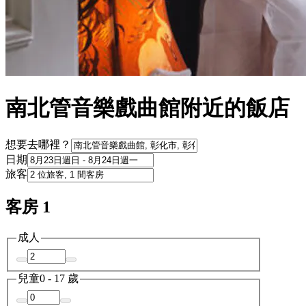
南北管音樂戲曲館附近的飯店
想要去哪裡？
日期
旅客
客房 1
成人
兒童
0 - 17 歲