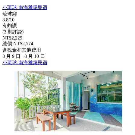
小琉球-南海雅築民宿
琉球鄉
8.8/10
有夠讚
(3 則評論)
NT$2,229
總價 NT$2,574
含稅金和其他費用
8 月 9 日 - 8 月 10 日
小琉球-南海雅築民宿