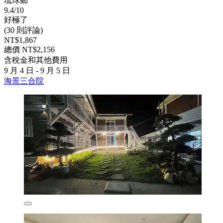
琉球鄉
9.4/10
好極了
(30 則評論)
NT$1,867
總價 NT$2,156
含稅金和其他費用
9 月 4 日 - 9 月 5 日
海景三合院