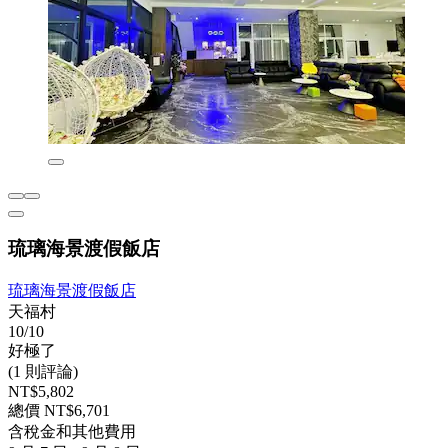
琉璃海景渡假飯店
琉璃海景渡假飯店
天福村
10/10
好極了
(1 則評論)
NT$5,802
總價 NT$6,701
含稅金和其他費用