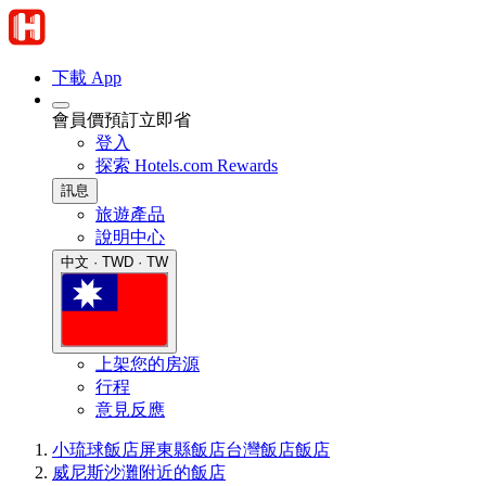
下載 App
會員價預訂立即省
登入
探索 Hotels.com Rewards
訊息
旅遊產品
說明中心
中文 · TWD · TW
上架您的房源
行程
意見反應
小琉球飯店
屏東縣飯店
台灣飯店
飯店
威尼斯沙灘附近的飯店