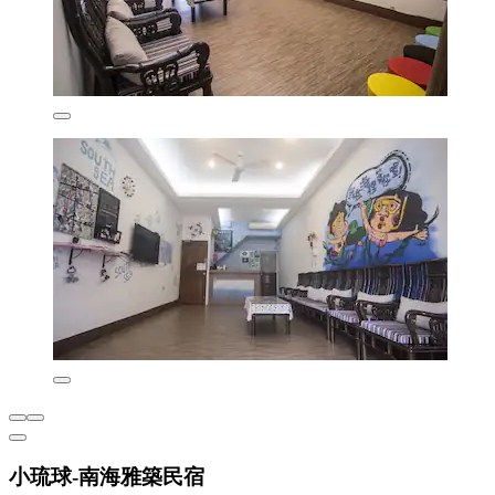
小琉球-南海雅築民宿