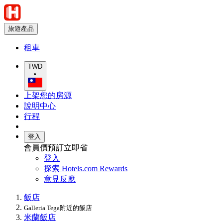
旅遊產品
租車
TWD
•
上架您的房源
說明中心
行程
登入
會員價預訂立即省
登入
探索 Hotels.com Rewards
意見反應
飯店
Galleria Tega附近的飯店
米蘭飯店