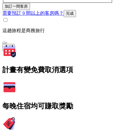
加訂一間客房
需要預訂 9 間以上的客房嗎？
完成
這趟旅程是商務旅行
搜尋
計畫有變免費取消選項
每晚住宿均可賺取獎勵