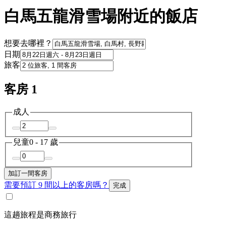
白馬五龍滑雪場附近的飯店
想要去哪裡？
日期
旅客
客房 1
成人
兒童
0 - 17 歲
加訂一間客房
需要預訂 9 間以上的客房嗎？
完成
這趟旅程是商務旅行