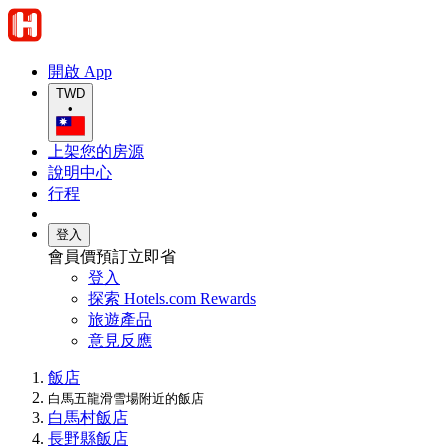
開啟 App
TWD
•
上架您的房源
說明中心
行程
登入
會員價預訂立即省
登入
探索 Hotels.com Rewards
旅遊產品
意見反應
飯店
白馬五龍滑雪場附近的飯店
白馬村飯店
長野縣飯店