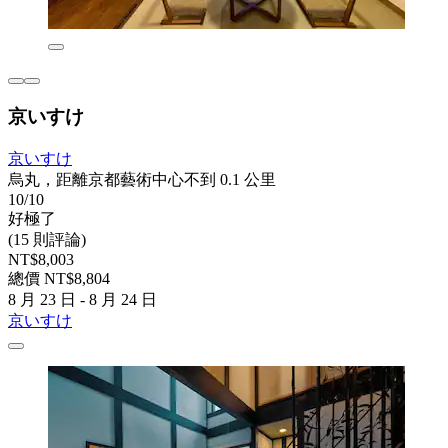
京いすけ
京いすけ
烏丸，距離京都藝術中心不到 0.1 公里
10/10
好極了
(15 則評論)
NT$8,003
總價 NT$8,804
8 月 23 日 - 8 月 24 日
京いすけ