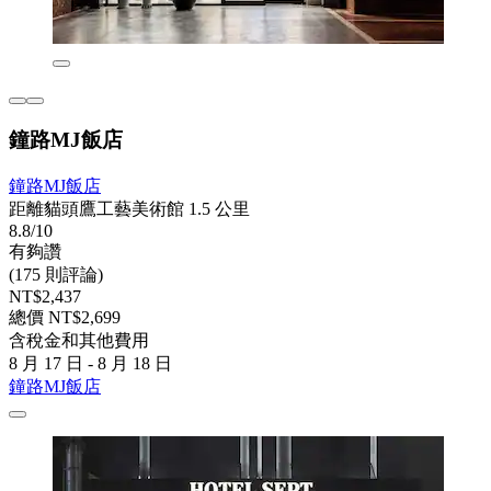
鐘路MJ飯店
鐘路MJ飯店
距離貓頭鷹工藝美術館 1.5 公里
8.8/10
有夠讚
(175 則評論)
NT$2,437
總價 NT$2,699
含稅金和其他費用
8 月 17 日 - 8 月 18 日
鐘路MJ飯店