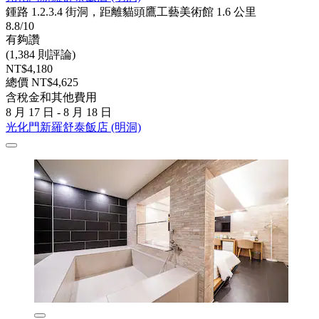
鍾路 1.2.3.4 街洞，距離貓頭鷹工藝美術館 1.6 公里
8.8/10
有夠讚
(1,384 則評論)
NT$4,180
總價 NT$4,625
含稅金和其他費用
8 月 17 日 - 8 月 18 日
光化門新羅舒泰飯店 (明洞)