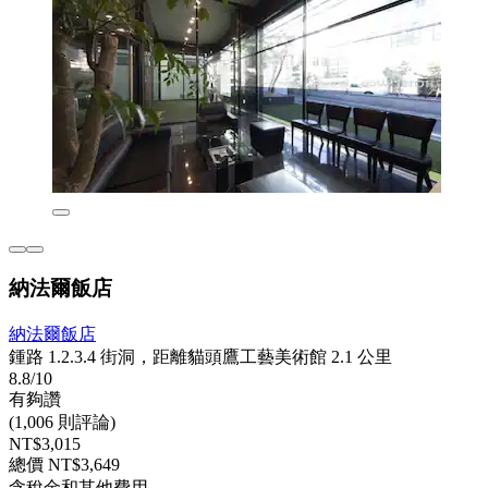
納法爾飯店
納法爾飯店
鍾路 1.2.3.4 街洞，距離貓頭鷹工藝美術館 2.1 公里
8.8/10
有夠讚
(1,006 則評論)
NT$3,015
總價 NT$3,649
含稅金和其他費用