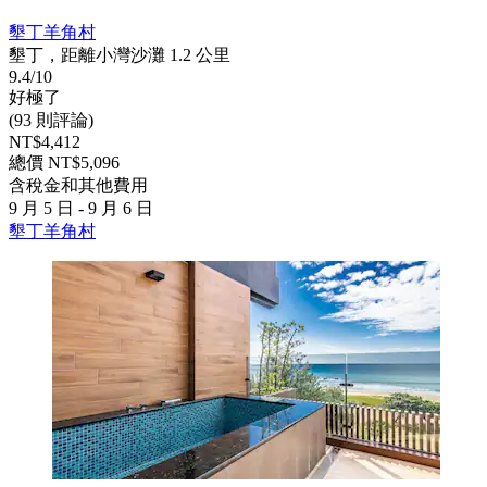
墾丁羊角村
墾丁，距離小灣沙灘 1.2 公里
9.4/10
好極了
(93 則評論)
NT$4,412
總價 NT$5,096
含稅金和其他費用
9 月 5 日 - 9 月 6 日
墾丁羊角村