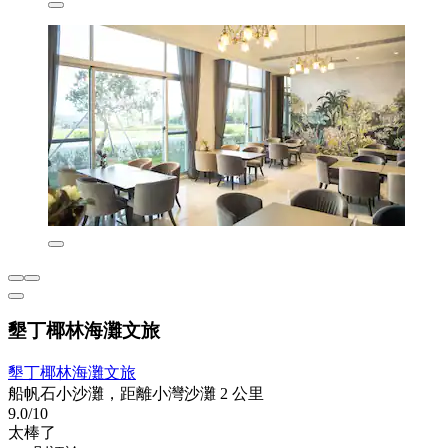
墾丁椰林海灘文旅
墾丁椰林海灘文旅
船帆石小沙灘，距離小灣沙灘 2 公里
9.0/10
太棒了