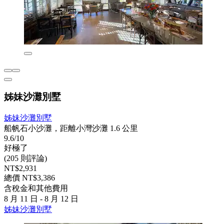
姊妹沙灘別墅
姊妹沙灘別墅
船帆石小沙灘，距離小灣沙灘 1.6 公里
9.6/10
好極了
(205 則評論)
NT$2,931
總價 NT$3,386
含稅金和其他費用
8 月 11 日 - 8 月 12 日
姊妹沙灘別墅