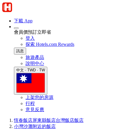
下載 App
會員價預訂立即省
登入
探索 Hotels.com Rewards
訊息
旅遊產品
說明中心
中文 · TWD · TW
上架您的房源
行程
意見反應
恆春飯店
屏東縣飯店
台灣飯店
飯店
小灣沙灘附近的飯店