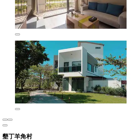
墾丁羊角村