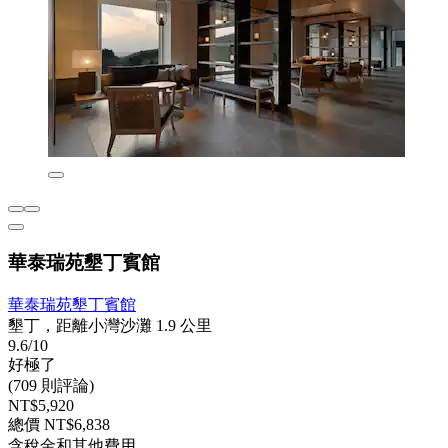
華泰瑞苑墾丁賓館
華泰瑞苑墾丁賓館
墾丁，距離小灣沙灘 1.9 公里
9.6/10
好極了
(709 則評論)
NT$5,920
總價 NT$6,838
含稅金和其他費用