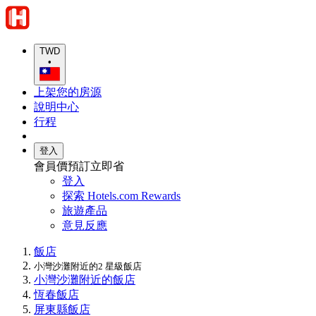
TWD
•
上架您的房源
說明中心
行程
登入
會員價預訂立即省
登入
探索 Hotels.com Rewards
旅遊產品
意見反應
飯店
小灣沙灘附近的2 星級飯店
小灣沙灘附近的飯店
恆春飯店
屏東縣飯店