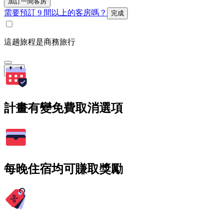
加訂一間客房
需要預訂 9 間以上的客房嗎？
完成
這趟旅程是商務旅行
搜尋
計畫有變免費取消選項
每晚住宿均可賺取獎勵