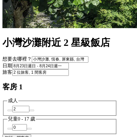
小灣沙灘附近 2 星級飯店
想要去哪裡？
日期
旅客
客房 1
成人
兒童
0 - 17 歲