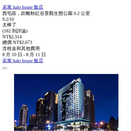
采寓 halo house 飯店
西屯區，距離秋紅谷景觀生態公園 0.2 公里
9.2/10
太棒了
(182 則評論)
NT$2,314
總價 NT$2,673
含稅金和其他費用
8 月 10 日 - 8 月 11 日
采寓 halo house 飯店