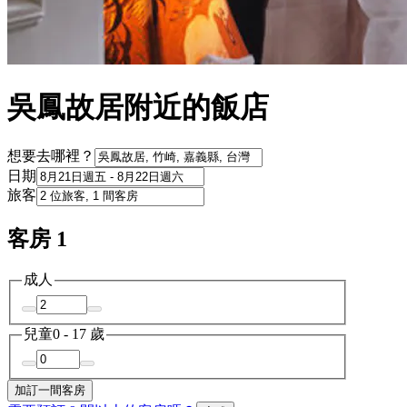
吳鳳故居附近的飯店
想要去哪裡？
日期
旅客
客房 1
成人
兒童
0 - 17 歲
加訂一間客房