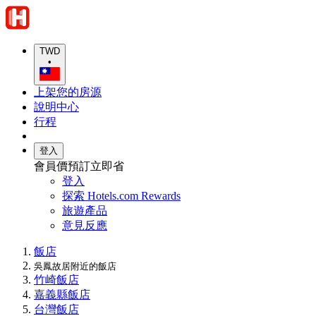
TWD
•
上架您的房源
說明中心
行程
登入
會員價預訂立即省
登入
探索 Hotels.com Rewards
旅遊產品
意見反應
飯店
吳鳳故居附近的飯店
竹崎飯店
嘉義縣飯店
台灣飯店