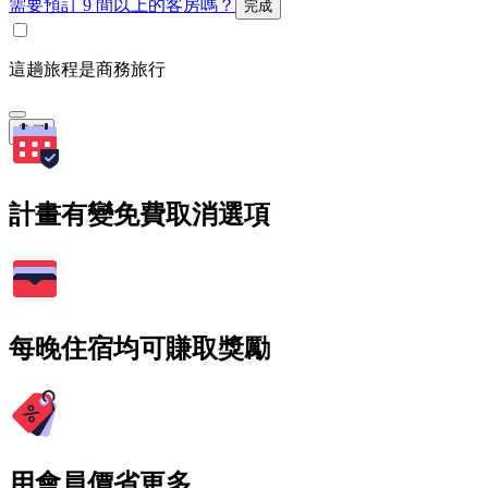
需要預訂 9 間以上的客房嗎？
完成
這趟旅程是商務旅行
搜尋
計畫有變免費取消選項
每晚住宿均可賺取獎勵
用會員價省更多