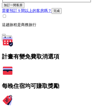
加訂一間客房
需要預訂 9 間以上的客房嗎？
完成
這趟旅程是商務旅行
搜尋
計畫有變免費取消選項
每晚住宿均可賺取獎勵