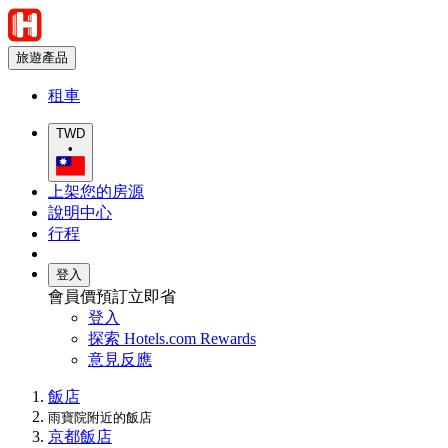
旅遊產品
租車
TWD
•
上架您的房源
說明中心
行程
登入
會員價預訂立即省
登入
探索 Hotels.com Rewards
意見反應
飯店
雨寶院附近的飯店
京都飯店