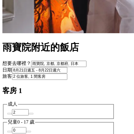
雨寶院附近的飯店
想要去哪裡？
日期
旅客
客房 1
成人
兒童
0 - 17 歲