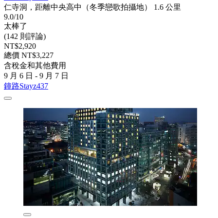
仁寺洞，距離中央高中（冬季戀歌拍攝地） 1.6 公里
9.0/10
太棒了
(142 則評論)
NT$2,920
總價 NT$3,227
含稅金和其他費用
9 月 6 日 - 9 月 7 日
鐘路Stayz437