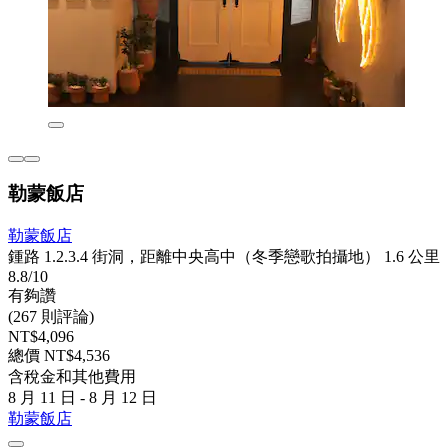
勒蒙飯店
勒蒙飯店
鍾路 1.2.3.4 街洞，距離中央高中（冬季戀歌拍攝地） 1.6 公里
8.8/10
有夠讚
(267 則評論)
NT$4,096
總價 NT$4,536
含稅金和其他費用
8 月 11 日 - 8 月 12 日
勒蒙飯店