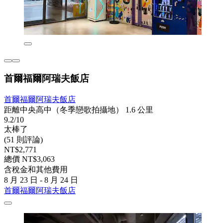
首爾福爾阿瑞夫飯店
首爾福爾阿瑞夫飯店
距離中央高中（冬季戀歌拍攝地） 1.6 公里
9.2/10
太棒了
(51 則評論)
NT$2,771
總價 NT$3,063
含稅金和其他費用
8 月 23 日 - 8 月 24 日
首爾福爾阿瑞夫飯店