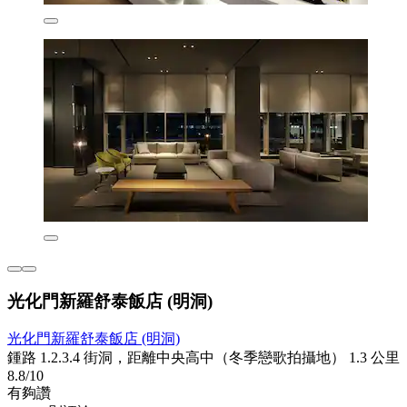
光化門新羅舒泰飯店 (明洞)
光化門新羅舒泰飯店 (明洞)
鍾路 1.2.3.4 街洞，距離中央高中（冬季戀歌拍攝地） 1.3 公里
8.8/10
有夠讚