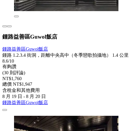
鍾路益善區Guwol飯店
鍾路益善區Guwol飯店
鍾路 1.2.3.4 街洞，距離中央高中（冬季戀歌拍攝地） 1.4 公里
8.6/10
有夠讚
(30 則評論)
NT$1,760
總價 NT$1,947
含稅金和其他費用
8 月 19 日 - 8 月 20 日
鍾路益善區Guwol飯店