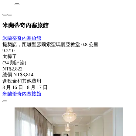
米蘭蒂奇內塞旅館
米蘭蒂奇內塞旅館
提契諾，距離聖瑟爾索聖瑪麗亞教堂 0.8 公里
9.2/10
太棒了
(34 則評論)
NT$2,822
總價 NT$3,814
含稅金和其他費用
8 月 16 日 - 8 月 17 日
米蘭蒂奇內塞旅館