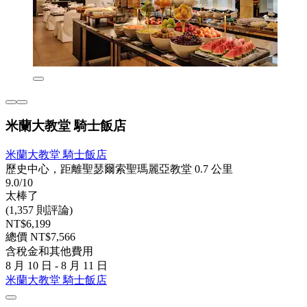
米蘭大教堂 騎士飯店
米蘭大教堂 騎士飯店
歷史中心，距離聖瑟爾索聖瑪麗亞教堂 0.7 公里
9.0/10
太棒了
(1,357 則評論)
NT$6,199
總價 NT$7,566
含稅金和其他費用
8 月 10 日 - 8 月 11 日
米蘭大教堂 騎士飯店