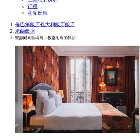
行程
意見反應
倫巴第飯店
義大利飯店
飯店
米蘭飯店
聖瑟爾索聖瑪麗亞教堂附近的飯店