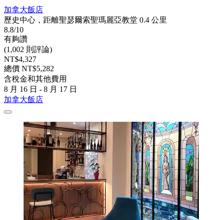
加拿大飯店
歷史中心，距離聖瑟爾索聖瑪麗亞教堂 0.4 公里
8.8/10
有夠讚
(1,002 則評論)
NT$4,327
總價 NT$5,282
含稅金和其他費用
8 月 16 日 - 8 月 17 日
加拿大飯店