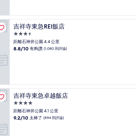
10
分，
有
夠
讚，
吉祥寺東急REI飯店
吉祥寺東急REI飯店
(2,343
則
3.5
評
星
距離石神井公園 4.4 公里
論)
級
8.8
8.8/10
有夠讚
(1,080 則評論)
住
分，
滿
宿
分
10
分，
有
夠
讚，
吉祥寺東急卓越飯店
吉祥寺東急卓越飯店
(1,080
則
4.0
評
星
距離石神井公園 4.1 公里
論)
級
9.2
9.2/10
太棒了
(894 則評論)
住
分，
滿
宿
分