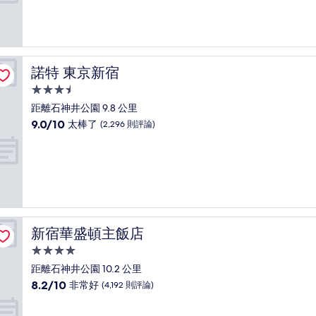
分
10
分，
好
極
了，
諾特 東京新宿
諾特 東京新宿
(5,707
則
3.5
評
星
距離石神井公園 9.8 公里
論)
級
9.0
9.0/10
太棒了
(2,296 則評論)
住
分，
滿
宿
分
10
分，
太
棒
了，
新宿華盛頓主飯店
新宿華盛頓主飯店
(2,296
則
4.0
評
星
距離石神井公園 10.2 公里
論)
級
8.2
8.2/10
非常好
(4,192 則評論)
住
分，
滿
宿