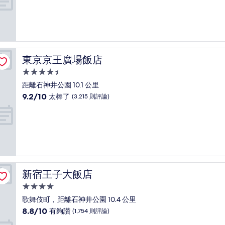
宿
分
10
分，
太
棒
了，
東京京王廣場飯店
東京京王廣場飯店
(301
則
4.5
評
星
距離石神井公園 10.1 公里
論)
級
9.2
9.2/10
太棒了
(3,215 則評論)
住
分，
滿
宿
分
10
分，
太
棒
了，
新宿王子大飯店
新宿王子大飯店
(3,215
則
4.0
評
星
歌舞伎町，距離石神井公園 10.4 公里
論)
級
8.8
8.8/10
有夠讚
(1,754 則評論)
住
分，