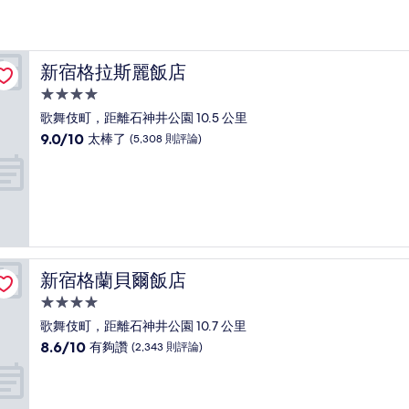
新宿格拉斯麗飯店
新宿格拉斯麗飯店
4.0
星
歌舞伎町，距離石神井公園 10.5 公里
級
9.0
9.0/10
太棒了
(5,308 則評論)
住
分，
滿
宿
分
10
分，
太
棒
了，
新宿格蘭貝爾飯店
新宿格蘭貝爾飯店
(5,308
則
4.0
評
星
歌舞伎町，距離石神井公園 10.7 公里
論)
級
8.6
8.6/10
有夠讚
(2,343 則評論)
住
分，
滿
宿
分