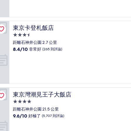
10
分，
太
棒
了，
東京卡登札飯店
東京卡登札飯店
(894
則
3.5
評
星
距離石神井公園 2.7 公里
論)
級
8.4
8.4/10
非常好
(265 則評論)
住
分，
滿
宿
分
10
分，
非
常
好，
東京灣潮見王子大飯店
東京灣潮見王子大飯店
(265
則
4.0
評
星
距離石神井公園 21.5 公里
論)
級
9.6
9.6/10
好極了
(5,707 則評論)
住
分，
滿
宿