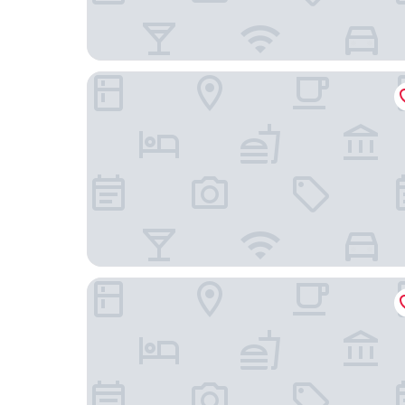
諾特 東京新宿
新宿華盛頓主飯店