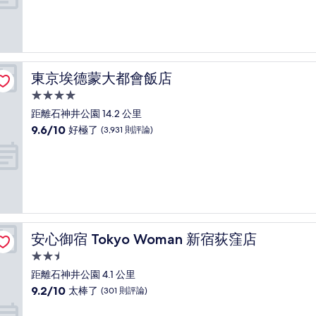
分
10
分，
非
常
好，
東京埃德蒙大都會飯店
東京埃德蒙大都會飯店
(4,192
則
4.0
評
星
距離石神井公園 14.2 公里
論)
級
9.6
9.6/10
好極了
(3,931 則評論)
住
分，
滿
宿
分
10
分，
好
極
了，
安心御宿 Tokyo Woman 新宿荻窪店
安心御宿 Tokyo Woman 新宿荻窪店
(3,931
則
2.5
評
星
距離石神井公園 4.1 公里
論)
級
9.2
9.2/10
太棒了
(301 則評論)
住
分，
滿