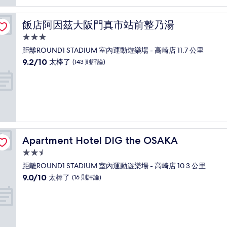
飯店阿因茲大阪門真市站前整乃湯
飯店阿因茲大阪門真市站前整乃湯
3.0
星
距離ROUND1 STADIUM 室內運動遊樂場 - 高崎店 11.7 公里
級
9.2
9.2/10
太棒了
(143 則評論)
住
分，
滿
宿
分
10
分，
太
棒
了，
Apartment Hotel DIG the OSAKA
Apartment Hotel DIG the OSAKA
(143
則
2.5
評
星
距離ROUND1 STADIUM 室內運動遊樂場 - 高崎店 10.3 公里
論)
級
9.0
9.0/10
太棒了
(16 則評論)
住
分，
滿
宿
分
10
分，