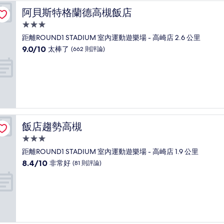
了，
阿貝斯特格蘭德高槻飯店
阿貝斯特格蘭德高槻飯店
(169
則
3.0
評
星
距離ROUND1 STADIUM 室內運動遊樂場 - 高崎店 2.6 公里
論)
級
9.0
9.0/10
太棒了
(662 則評論)
住
分，
滿
宿
分
10
分，
太
棒
了，
飯店趨勢高槻
飯店趨勢高槻
(662
則
3.0
評
星
距離ROUND1 STADIUM 室內運動遊樂場 - 高崎店 1.9 公里
論)
級
8.4
8.4/10
非常好
(81 則評論)
住
分，
滿
宿
分
10
分，
非