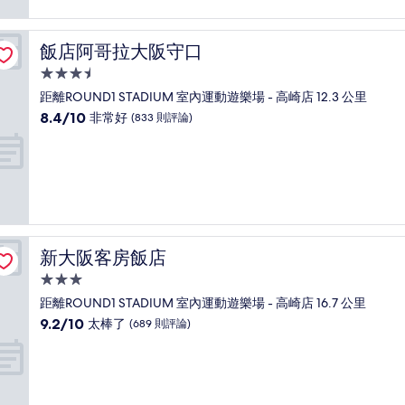
太
棒
了，
飯店阿哥拉大阪守口
飯店阿哥拉大阪守口
(16
則
3.5
評
星
距離ROUND1 STADIUM 室內運動遊樂場 - 高崎店 12.3 公里
論)
級
8.4
8.4/10
非常好
(833 則評論)
住
分，
滿
宿
分
10
分，
非
常
好，
新大阪客房飯店
新大阪客房飯店
(833
則
3.0
評
星
距離ROUND1 STADIUM 室內運動遊樂場 - 高崎店 16.7 公里
論)
級
9.2
9.2/10
太棒了
(689 則評論)
住
分，
滿
宿
分
10
分，