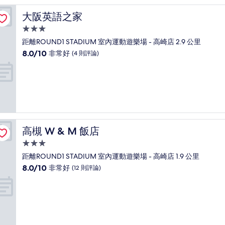
常
好，
大阪英語之家
大阪英語之家
(81
則
3.0
評
星
距離ROUND1 STADIUM 室內運動遊樂場 - 高崎店 2.9 公里
論)
級
8.0
8.0/10
非常好
(4 則評論)
住
分，
滿
宿
分
10
分，
非
常
好，
高槻 W & M 飯店
高槻 W & M 飯店
(4
則
3.0
評
星
距離ROUND1 STADIUM 室內運動遊樂場 - 高崎店 1.9 公里
論)
級
8.0
8.0/10
非常好
(12 則評論)
住
分，
滿
宿
分
10
分，
非