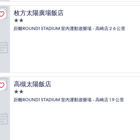
常
好，
枚方太陽廣場飯店
枚方太陽廣場飯店
(12
則
2.0
評
星
距離ROUND1 STADIUM 室內運動遊樂場 - 高崎店 2.6 公里
論)
級
住
宿
高槻太陽飯店
高槻太陽飯店
2.0
星
距離ROUND1 STADIUM 室內運動遊樂場 - 高崎店 1.9 公里
級
住
宿