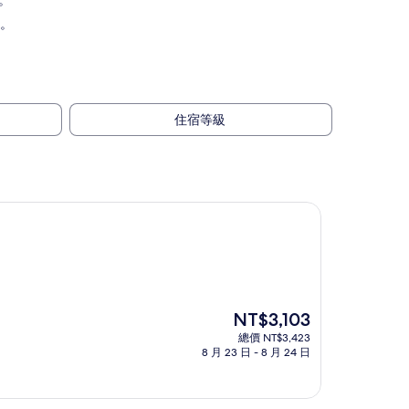
了。
了。
住宿等級
現
NT$3,103
在
總價 NT$3,423
價
8 月 23 日 - 8 月 24 日
格
為
NT$3,103