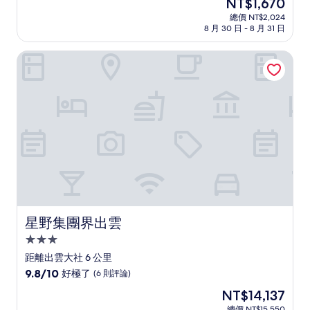
現
NT$1,670
滿
宿
在
分
總價 NT$2,024
價
8 月 30 日 - 8 月 31 日
10
格
分，
為
有
星野集團界出雲
NT$1,670
夠
讚，
(258
則
評
論)
星野集團界出雲
星野集團界出雲
3.0
星
距離出雲大社 6 公里
級
9.8
9.8/10
好極了
(6 則評論)
住
分，
現
NT$14,137
滿
宿
在
分
總價 NT$15,550