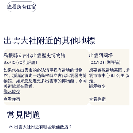
每
非
晚
查看所有住宿
常
價
好，
格
(37
是
則
根
評
據
論)
出雲大社附近的其他地標
過
去
24
小
島根縣立古代出雲歷史博物館
出雲阿國塔
時
8.6/10 (70 則評論)
10.0/10 (1 則評論)
以
2
如果您在出雲市的必訪清單裡有當地的博物
想要參觀當地墓園，您
位
館，那請記得走一趟島根縣立古代出雲歷史博
雲市市中心 8.1 公里 (
成
物館。如果您想逛更多出雲市的博物館，今岡
走。
人
美術館就在附近。
顯示較少
住
顯示較少
宿
查看住宿
查看住宿
1
晚
常見問題
為
條
件
出雲大社附近有哪些最佳飯店？
所