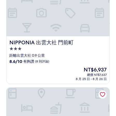
評
論)
NIPPONIA 出雲大社 門前町
NIPPONIA 出雲大社 門前町
3.0
星
距離出雲大社 0.9 公里
級
8.6
8.6/10
有夠讚
(8 則評論)
住
分，
現
NT$6,937
滿
宿
在
分
總價 NT$7,637
價
8 月 25 日 - 8 月 26 日
10
格
分，
為
有
Manai7.stay
NT$6,937
夠
讚，
(8
則
評