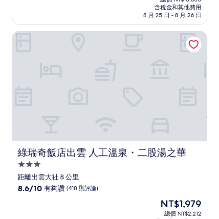
價
含稅金和其他費用
10
格
8 月 25 日 - 8 月 26 日
分，
為
好
NT$14,137
綠瑞奇飯店出雲 人工溫泉・二股湯之華
極
了，
(6
則
評
論)
綠瑞奇飯店出雲 人工溫泉・二股湯之華
綠瑞奇飯店出雲 人工溫泉・二股湯之華
3.0
星
距離出雲大社 8 公里
級
8.6
8.6/10
有夠讚
(418 則評論)
住
分，
現
NT$1,979
滿
宿
在
分
總價 NT$2,212