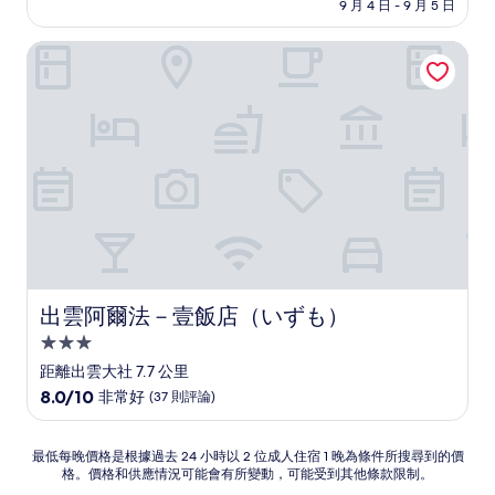
價
9 月 4 日 - 9 月 5 日
10
格
分，
為
有
出雲阿爾法－壹飯店（いずも）
NT$1,979
夠
讚，
(418
則
評
論)
出雲阿爾法－壹飯店（いずも）
出雲阿爾法－壹飯店（いずも）
3.0
星
距離出雲大社 7.7 公里
級
8.0
8.0/10
非常好
(37 則評論)
住
分，
滿
宿
分
最
最低每晚價格是根據過去 24 小時以 2 位成人住宿 1 晚為條件所搜尋到的價
10
格。價格和供應情況可能會有所變動，可能受到其他條款限制。
低
分，