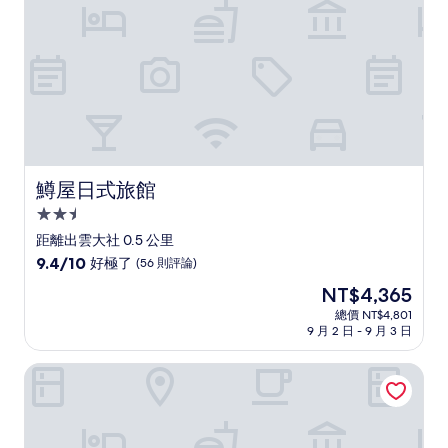
(335
則
評
論)
鱒屋日式旅館
鱒屋日式旅館
2.5
星
距離出雲大社 0.5 公里
級
9.4
9.4/10
好極了
(56 則評論)
住
分，
現
NT$4,365
滿
宿
在
分
總價 NT$4,801
價
9 月 2 日 - 9 月 3 日
10
格
分，
為
好
NIPPONIA 出雲大社 門前町
NT$4,365
極
了，
(56
則