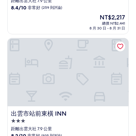
距離出雲大社 7.9 公里
級
8.4
8.4/10
非常好
(259 則評論)
住
分，
現
NT$2,217
滿
宿
在
分
總價 NT$2,441
價
8 月 30 日 - 8 月 31 日
10
格
分，
為
非
出雲市站前東橫 INN
NT$2,217
常
好，
(259
則
評
論)
出雲市站前東橫 INN
出雲市站前東橫 INN
3.0
星
距離出雲大社 7.9 公里
級
8.2
8.2/10
非常好
(935 則評論)