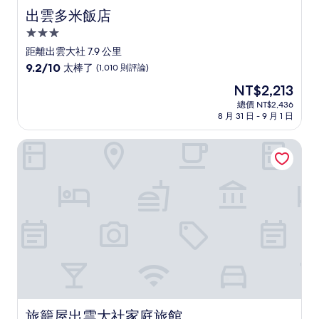
出雲多米飯店
出雲多米飯店
3.0
星
距離出雲大社 7.9 公里
級
9.2
9.2/10
太棒了
(1,010 則評論)
住
分，
現
NT$2,213
滿
宿
在
分
總價 NT$2,436
價
8 月 31 日 - 9 月 1 日
10
格
分，
為
太
旅籠屋出雲大社家庭旅館
NT$2,213
棒
了，
(1,010
則
評
論)
旅籠屋出雲大社家庭旅館
旅籠屋出雲大社家庭旅館