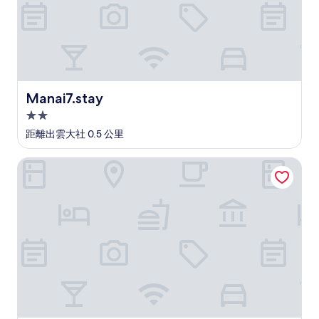
論)
Manai7.stay
Manai7.stay
2.0
星
距離出雲大社 0.5 公里
級
住
出雲多米飯店
宿