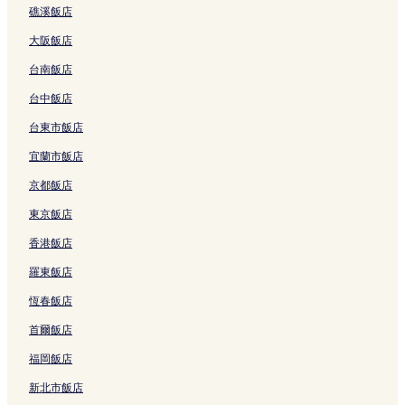
礁溪飯店
島根縣立古代出雲歷史博物館附近的飯店
大阪飯店
出雲出雲市站附近的飯店
台南飯店
玉造溫泉附近的飯店
出雲村民俗博物館附近的飯店
台中飯店
はたご小田溫泉飯店
台東市飯店
八雲風穴附近的飯店
宜蘭市飯店
雲母路站附近的飯店
京都飯店
出雲玉作史跡公園附近的飯店
東京飯店
須佐神社附近的飯店
香港飯店
一畑寺附近的飯店
羅東飯店
來待石附近的飯店
恆春飯店
誓願寺附近的飯店
首爾飯店
巨大迷宮龍迷附近的飯店
福岡飯店
鰐淵寺附近的飯店
新北市飯店
子浦海水浴場附近的飯店