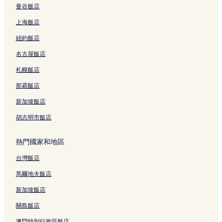
曼谷飯店
出雲市飯店
上海飯店
玉造溫泉站附近的飯店
紐約飯店
稻佐海灘附近的設有廚房的飯店
名古屋飯店
子浦海水浴場附近的Spa 飯店
出雲市的溫泉飯店
札幌飯店
子浦海水浴場的旅館
那霸飯店
出雲市的日式旅館
新加坡飯店
出雲市 2 星級飯店
胡志明市飯店
出雲市 3 星級飯店
熱門國家和地區
台灣飯店
馬爾地夫飯店
新加坡飯店
關島飯店
澳門特別行政區飯店