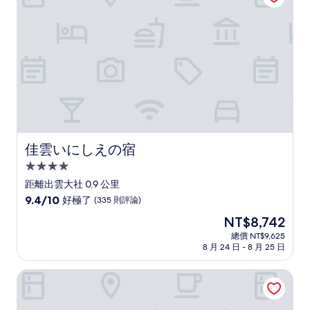
了，
(546
則
評
論)
佳雲いにしえの宿
佳雲いにしえの宿
4.0
星
距離出雲大社 0.9 公里
級
9.4
9.4/10
好極了
(335 則評論)
住
分，
現
NT$8,742
滿
宿
在
分
總價 NT$9,625
價
8 月 24 日 - 8 月 25 日
10
格
分，
為
好
鱒屋日式旅館
NT$8,742
極
了，