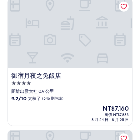
御宿月夜之兔飯店
御宿月夜之兔飯店
御宿月夜之兔飯店
4.0
星
距離出雲大社 0.9 公里
級
9.2
9.2/10
太棒了
(546 則評論)
住
分，
現
NT$7,160
滿
宿
在
分
總價 NT$7,883
價
8 月 24 日 - 8 月 25 日
10
格
分，
為
太
佳雲いにしえの宿
NT$7,160
棒