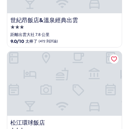
世紀昂飯店&溫泉經典出雲
世紀昂飯店&溫泉經典出雲
3.0
星
距離出雲大社 7.8 公里
級
9.0
9.0/10
太棒了
(472 則評論)
住
分，
滿
宿
松江環球飯店
分
10
分，
太
棒
了，
(472
則
評
論)
松江環球飯店
松江環球飯店