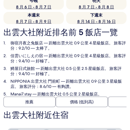
今晚
明天
8 月 6 日 - 8 月 7 日
8 月 7 日 - 8 月 8 日
本週末
下週末
8 月 7 日 - 8 月 9 日
8 月 14 日 - 8 月 16 日
出雲大社附近排名前 5 飯店一覽
御宿月夜之兔飯店
— 距離出雲大社 0.9 公里 4 星級飯店。 旅客評
分：9.2/10 — 太棒了。
佳雲いにしえの宿
— 距離出雲大社 0.9 公里 4 星級飯店。 旅客評
分：9.4/10 — 好極了。
鱒屋日式旅館
— 距離出雲大社 0.5 公里 2.5 星級飯店。 旅客評
分：9.4/10 — 好極了。
NIPPONIA 出雲大社 門前町
— 距離出雲大社 0.9 公里 3 星級飯
店。 旅客評分：8.6/10 — 有夠讚。
Manai7.stay
— 距離出雲大社 0.5 公里 2 星級飯店。
推薦
價格 (低到高)
出雲大社附近住宿