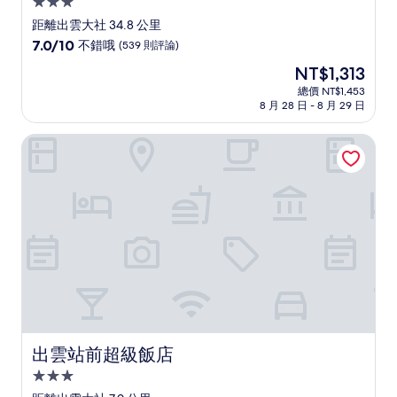
3.0
星
距離出雲大社 34.8 公里
級
7.0
7.0/10
不錯哦
(539 則評論)
住
分，
現
NT$1,313
滿
宿
在
分
總價 NT$1,453
價
8 月 28 日 - 8 月 29 日
10
格
分，
為
不
出雲站前超級飯店
NT$1,313
錯
哦，
(539
則
評
論)
出雲站前超級飯店
出雲站前超級飯店
3.0
星