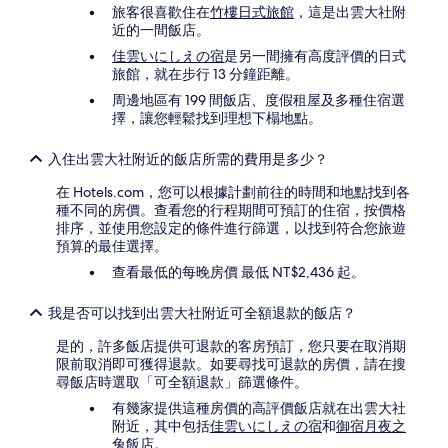
搜
旅客很喜歡住在
竹樓日式旅館
，這是出雲大社附
尋
近的一間飯店。
到
佳雲いにしえの宿
是另一間擁有高度評價的日式
的
旅館，就在步行 13 分鐘距離。
價
格。
周邊地區有 199 間飯店、度假租屋及多種住宿選
價
擇，讓您輕鬆找到理想下榻地點。
格
和
入住出雲大社附近的飯店所需的費用是多少？
供
應
在 Hotels.com，您可以根據計劃前往的時間和地點找到各
情
種不同的房價。查看您的行程期間可預訂的住宿，按價格
況
排序，並使用您設定的條件進行篩選，以找到符合您旅遊
可
預算的最佳選擇。
能
查看最低的每晚房價 最低 NT$2,436 起。
會
有
所
我是否可以找到出雲大社附近可全額退款的飯店？
變
動，
是的，許多飯店提供可退款的客房預訂，您只要在取消期
可
限前取消即可獲得退款。如要尋找可退款的房價，請在搜
能
尋飯店時選取「可全額退款」篩選條件。
受
有幾家提供這種房價的高評價飯店就在出雲大社
到
附近，其中包括
佳雲いにしえの宿
和
御宿月夜之
其
兔飯店
。