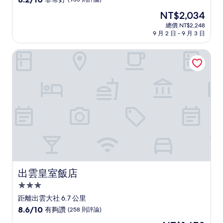
住
分，
現
NT$2,034
滿
宿
在
分
總價 NT$2,248
價
9 月 2 日 - 9 月 3 日
10
格
分，
為
非
出雲皇室飯店
NT$2,034
常
好，
(935
則
評
論)
出雲皇室飯店
出雲皇室飯店
3.0
星
距離出雲大社 6.7 公里
級
8.6
8.6/10
有夠讚
(258 則評論)
住
分，