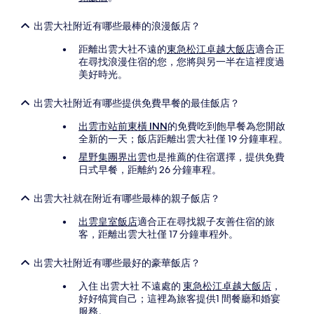
他
條
出雲大社附近有哪些最棒的浪漫飯店？
款
限
距離出雲大社不遠的
東急松江卓越大飯店
適合正
制。
在尋找浪漫住宿的您，您將與另一半在這裡度過
美好時光。
出雲大社附近有哪些提供免費早餐的最佳飯店？
出雲市站前東橫 INN
的免費吃到飽早餐為您開啟
全新的一天；飯店距離出雲大社僅 19 分鐘車程。
星野集團界出雲
也是推薦的住宿選擇，提供免費
日式早餐，距離約 26 分鐘車程。
出雲大社就在附近有哪些最棒的親子飯店？
出雲皇室飯店
適合正在尋找親子友善住宿的旅
客，距離出雲大社僅 17 分鐘車程外。
出雲大社附近有哪些最好的豪華飯店？
入住 出雲大社 不遠處的
東急松江卓越大飯店
，
好好犒賞自己；這裡為旅客提供1 間餐廳和婚宴
服務。