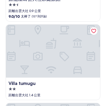
2.5
星
距離出雲大社 0.9 公里
級
9.0
9.0/10
太棒了
(127 則評論)
住
分，
滿
宿
Villa tumugu
分
10
分，
太
棒
了，
(127
則
評
論)
Villa tumugu
Villa tumugu
2.0
星
距離出雲大社 1.4 公里
級
住
和式歐貝爾日 神等樂來