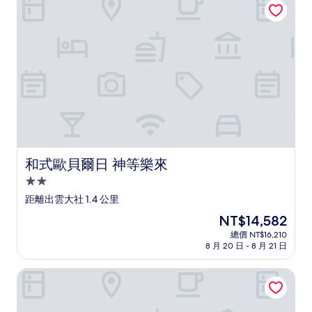
宿
和式歐貝爾日 神等樂來
和式歐貝爾日 神等樂來
2.0
星
距離出雲大社 1.4 公里
級
現
NT$14,582
住
在
總價 NT$16,210
宿
價
8 月 20 日 - 8 月 21 日
格
為
緣屋出雲 - enishiya izumo -
NT$14,582