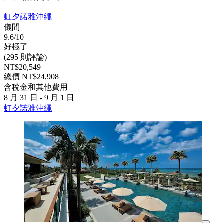
虹夕諾雅沖繩
儀間
9.6/10
好極了
(295 則評論)
NT$20,549
總價 NT$24,908
含稅金和其他費用
8 月 31 日 - 9 月 1 日
虹夕諾雅沖繩