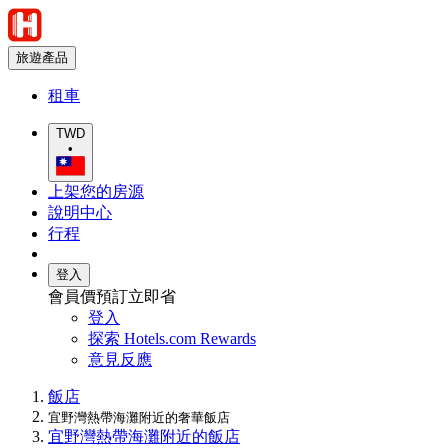
旅遊產品
租車
TWD
•
上架您的房源
說明中心
行程
登入
會員價預訂立即省
登入
探索 Hotels.com Rewards
意見反應
飯店
宜野灣熱帶海灘附近的奢華飯店
宜野灣熱帶海灘附近的飯店