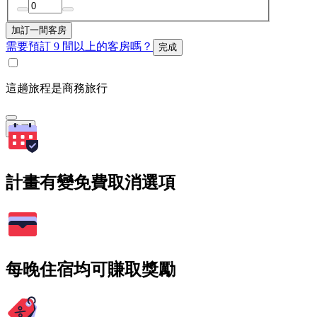
加訂一間客房
需要預訂 9 間以上的客房嗎？
完成
這趟旅程是商務旅行
搜尋
計畫有變免費取消選項
每晚住宿均可賺取獎勵