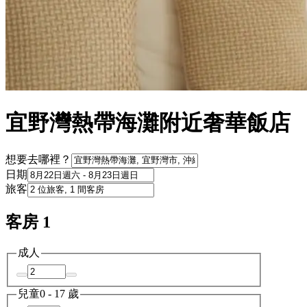
宜野灣熱帶海灘附近奢華飯店
想要去哪裡？
日期
旅客
客房 1
成人
兒童
0 - 17 歲