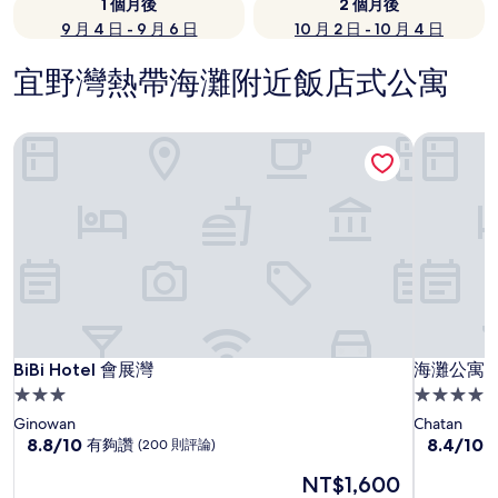
1 個月後
2 個月後
9 月 4 日 - 9 月 6 日
10 月 2 日 - 10 月 4 日
宜野灣熱帶海灘附近飯店式公寓
BiBi Hotel 會展灣
海灘公寓
BiBi Hotel 會展灣
海灘公寓
BiBi Hotel 會展灣
海灘公寓
3.0
4.5
星
星
Ginowan
Chatan
級
8.8
級
8.4
8.8/10
8.4/10
有夠讚
(200 則評論)
分，
分，
住
住
現
NT$1,600
滿
滿
宿
宿