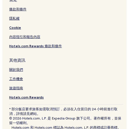
桑江的設有停車場的飯店
條款和條件
濱川的設有停車場的飯店
隱私權
宜野灣市的設有停車場的飯店
Cookie
宜野灣熱帶海灘附近的奢華飯店
內容指引和報告內容
宜野灣熱帶海灘附近的海灘飯店
Hotels.com Rewards 條款和條件
宜野灣熱帶海灘附近的設有廚房的飯店
うるま市的旅館
其他資訊
うるま市的出租公寓
關於我們
安座真燦爛海濱的出租公寓
工作機會
與久田海灘的旅館
旅遊指南
沖繩的出租公寓
Hotels.com Rewards
殘波海灘的旅館
* 部分飯店要求旅客如需取消預訂，必須在入住當日的 24 小時前進行取
殘波海灘的出租公寓
消，詳情請見網站。
© 2026 Hotels.com, L.P. 是 Expedia Group 旗下公司。著作權所有，並保
前田的出租公寓
留一切權利。
Hotels.com 和 Hotels.com 標誌為 Hotels.com, L.P. 的商標或註冊商標。
宜野灣市的出租公寓