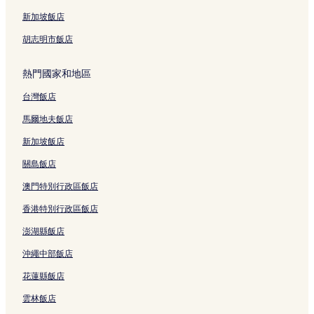
安良波公園附近的飯店
新加坡飯店
安波茶飯店
胡志明市飯店
浦添極樂陵附近的飯店
熱門國家和地區
勢理客飯店
台灣飯店
普天間飯店
馬爾地夫飯店
美國村附近的飯店
宜野灣都市博物館附近的飯店
新加坡飯店
普天間空軍基地附近的飯店
關島飯店
普天滿宮附近的飯店
澳門特別行政區飯店
沖繩國立劇場附近的飯店
香港特別行政區飯店
伊祖城蹟附近的飯店
澎湖縣飯店
城間飯店
沖繩中部飯店
濱川飯店
花蓮縣飯店
北谷漁港附近的飯店
雲林飯店
瑞慶覽營地附近的飯店