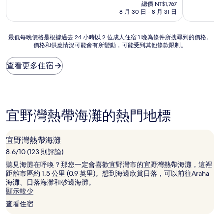
在
分
分
總價 NT$1,767
價
10
10
8 月 30 日 - 8 月 31 日
格
分，
分，
為
有
非
NT$1,600
最
夠
常
最低每晚價格是根據過去 24 小時以 2 位成人住宿 1 晚為條件所搜尋到的價格。
價格和供應情況可能會有所變動，可能受到其他條款限制。
低
讚，
好，
每
(200
(320
晚
則
則
查看更多住宿
價
評
評
格
論)
論)
是
根
據
宜野灣熱帶海灘的熱門地標
過
去
24
宜野灣熱帶海灘
小
8.6/10 (123 則評論)
時
以
聽見海灘在呼喚？那您一定會喜歡宜野灣市的宜野灣熱帶海灘，這裡
2
距離市區約 1.5 公里 (0.9 英里)。想到海邊欣賞日落，可以前往Araha
位
海灘、日落海灘和砂邊海灘。
成
顯示較少
人
查看住宿
住
宿