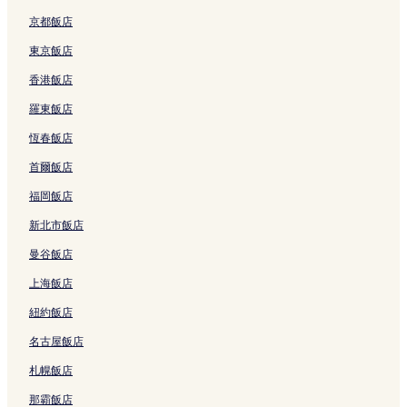
港川外人住宅區飯店
京都飯店
Araha 海灘附近的飯店
東京飯店
羽衣市場附近的飯店
香港飯店
沖繩美國海軍醫院附近的飯店
羅東飯店
琉球大學附近的飯店
恆春飯店
沖繩 DFS 環球免稅店附近的飯店
首爾飯店
國際通附近的飯店
福岡飯店
宮城海岸附近的飯店
新北市飯店
小灣飯店
曼谷飯店
通往天堂的階梯附近的飯店
上海飯店
佐喜眞美術館附近的飯店
紐約飯店
日落海灘附近的飯店
名古屋飯店
嘉數飯店
札幌飯店
桑江飯店
野嵩飯店
那霸飯店