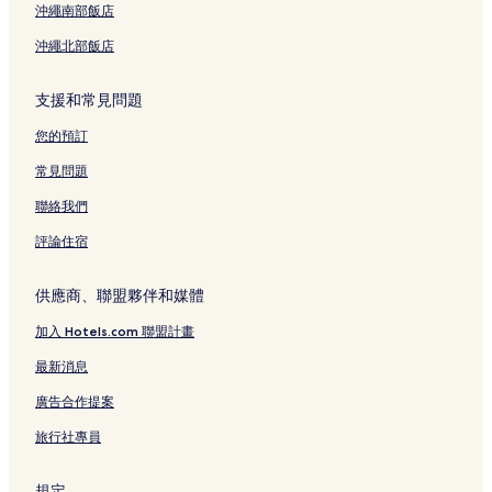
沖繩南部飯店
Akara 美術館附近的飯店
沖繩北部飯店
砂邊海灘附近的飯店
北谷公園附近的飯店
支援和常見問題
美濱飯店
您的預訂
經塚車站附近的飯店
常見問題
仲西飯店
聯絡我們
浦添前田車站附近的飯店
評論住宿
南上原飯店
宜野灣海港附近的飯店
供應商、聯盟夥伴和媒體
神宮寺附近的飯店
加入 Hotels.com 聯盟計畫
北谷町的親子飯店
最新消息
北谷町的設有游泳池的飯店
廣告合作提案
北谷町的奢華飯店
旅行社專員
北谷町的海灘飯店
北谷町的設有停車場的飯店
規定