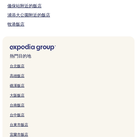
沖繩島時裝新天地
動，
儀保站附近的飯店
沖繩縣立博物館暨美術館
可
能
浦添大公園附近的飯店
如何前往宜野灣熱帶海灘
受
牧港飯店
到
前往宜野灣市的班機
其
宜野灣市飯店
他
那霸機場 (OKA)，12.6 公里 (7.9 英里) 可達宜野灣市中心地帶
條
浦添市美術館附近的飯店
款
美之湯溫泉別墅附近的飯店
限
熱門目的地
制。
日子浦西站附近的飯店
台北飯店
Parco CITY附近的飯店
高雄飯店
美國村購物中心附近的飯店
礁溪飯店
澤岻飯店
大阪飯店
宜野灣熱帶海灘附近的飯店
台南飯店
沖繩會議中心附近的飯店
台中飯店
石嶺車站附近的飯店
宜野灣海濱公園附近的飯店
台東市飯店
沖繩島時裝新天地附近的飯店
宜蘭市飯店