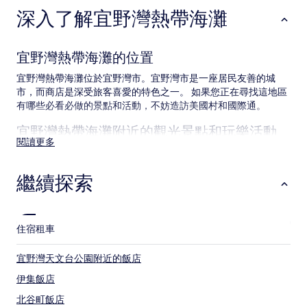
1
深入了解宜野灣熱帶海灘
晚
為
條
件
宜野灣熱帶海灘的位置
所
搜
宜野灣熱帶海灘位於宜野灣市。宜野灣市是一座居民友善的城
尋
市，而商店是深受旅客喜愛的特色之一。 如果您正在尋找這地區
到
有哪些必看必做的景點和活動，不妨造訪美國村和國際通。
的
價
宜野灣熱帶海灘附近的觀光景點和玩樂活動
格。
閱讀更多
價
宜野灣熱帶海灘附近的觀光景點
格
和
繼續探索
宜野灣海濱公園
供
沖繩會議中心
應
Araha 海灘
情
北谷公園
況
住宿
租車
日落海灘
可
能
宜野灣熱帶海灘附近的玩樂活動
宜野灣天文台公園附近的飯店
會
美國村
有
伊集飯店
國際通
所
PARCO CITY
北谷町飯店
變