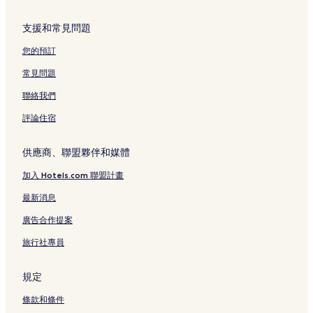
那霸的Spa 飯店
那霸的寵物友善飯店
支援和常見問題
那霸的設有停車場的飯店
您的預訂
那霸的溫泉飯店
常見問題
那霸的平價飯店
聯絡我們
美美海灘附近的親子飯店
評論住宿
奥武山綜合運動公園附近的飯店
久茂地飯店
供應商、聯盟夥伴和媒體
那霸永旺購物中心附近的飯店
加入 Hotels.com 聯盟計畫
那霸市中心飯店
最新消息
縣廳前站附近的飯店
廣告合作提案
那霸郵輪碼頭附近的飯店
旅行社專員
加匠畢拉公園附近的飯店
小祿站附近的飯店
規定
那霸附近的飯店
條款和條件