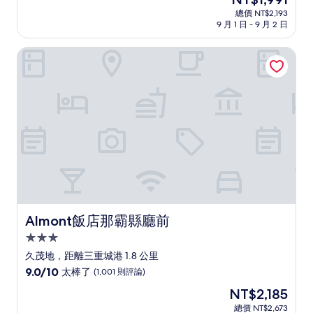
滿
宿
在
分
總價 NT$2,193
價
9 月 1 日 - 9 月 2 日
10
格
分，
為
太
Almont飯店那霸縣廳前
NT$1,991
棒
了，
(213
則
評
論)
Almont飯店那霸縣廳前
Almont飯店那霸縣廳前
3.0
星
久茂地，距離三重城港 1.8 公里
級
9.0
9.0/10
太棒了
(1,001 則評論)
住
分，
現
NT$2,185
滿
宿
在
分
總價 NT$2,673