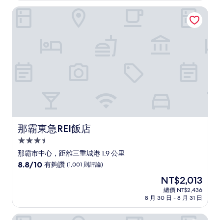
分，
為
太
那霸東急REI飯店
NT$2,290
棒
了，
(84
則
評
論)
那霸東急REI飯店
那霸東急REI飯店
3.5
星
那霸市中心，距離三重城港 1.9 公里
級
8.8
8.8/10
有夠讚
(1,001 則評論)
住
分，
現
NT$2,013
滿
宿
在
分
總價 NT$2,436
價
8 月 30 日 - 8 月 31 日
10
格
分，
為
有
沖繩縣廳大和飯店