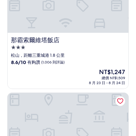
那霸索爾維塔飯店
那霸索爾維塔飯店
3.0
星
松山，距離三重城港 1.8 公里
級
8.6
8.6/10
有夠讚
(1,006 則評論)
住
分，
現
NT$1,247
滿
宿
在
分
總價 NT$1,509
價
8 月 23 日 - 8 月 24 日
10
格
分，
為
有
旭橋站前尊榮住宿
NT$1,247
夠
讚，
(1,006
則
評
論)