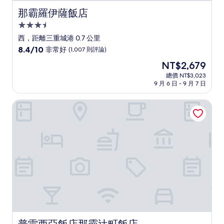
那霸羅伊薩飯店
那霸羅伊薩飯店
3.5
星
西，距離三重城港 0.7 公里
級
8.4
8.4/10
非常好
(1,007 則評論)
住
分，
現
NT$2,679
滿
宿
在
分
總價 NT$3,023
價
9 月 6 日 - 9 月 7 日
10
格
分，
為
非
普雷西亞飯店那霸辻町飯店
NT$2,679
常
好，
(1,007
則
評
論)
普雷西亞飯店那霸辻町飯店