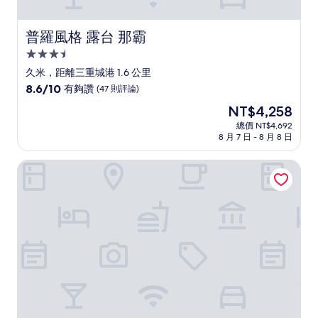
普羅風格 露台 那霸
普羅風格 露台 那霸
3.5
星
久米，距離三重城港 1.6 公里
級
8.6
8.6/10
有夠讚
(47 則評論)
住
分，
現
NT$4,258
滿
宿
在
分
總價 NT$4,692
價
8 月 7 日 - 8 月 8 日
10
格
分，
為
有
那霸羅伊薩飯店
NT$4,258
夠
讚，
(47
則
評
論)