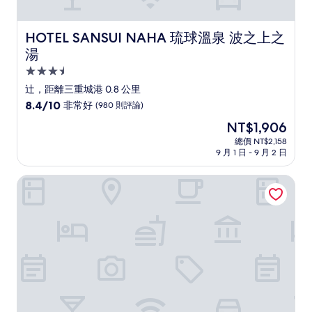
HOTEL SANSUI NAHA 琉球溫泉 波之上之湯
HOTEL SANSUI NAHA 琉球溫泉 波之上之
湯
3.5
星
辻，距離三重城港 0.8 公里
級
8.4
8.4/10
非常好
(980 則評論)
住
分，
現
NT$1,906
滿
宿
在
分
總價 NT$2,158
價
9 月 1 日 - 9 月 2 日
10
格
分，
為
非
普羅風格 露台 那霸
NT$1,906
常
好，
(980
則
評
論)