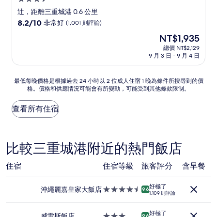
星
辻，距離三重城港 0.6 公里
級
8.2
8.2/10
非常好
(1,001 則評論)
住
分，
現
NT$1,935
滿
宿
在
分
總價 NT$2,129
價
9 月 3 日 - 9 月 4 日
10
格
分，
為
非
NT$1,935
最
最低每晚價格是根據過去 24 小時以 2 位成人住宿 1 晚為條件所搜尋到的價
常
格。價格和供應情況可能會有所變動，可能受到其他條款限制。
低
好，
每
(1,001
晚
查看所有住宿
則
價
評
格
論)
是
根
比較三重城港附近的熱門飯店
據
過
住宿
住宿等級
旅客評分
含早餐
去
24
小
好極了
沖繩麗嘉皇家大飯店
4.5
9.6
時
1,109 則評論
星
以
級
2
好極了
住
威雷斯飯店
3.0
9.6