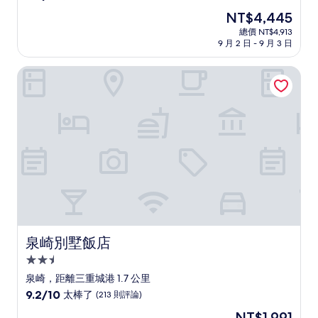
住
分，
現
NT$4,445
滿
宿
在
分
總價 NT$4,913
價
9 月 2 日 - 9 月 3 日
10
格
分，
為
好
泉崎別墅飯店
NT$4,445
極
了，
(140
則
評
論)
泉崎別墅飯店
泉崎別墅飯店
2.5
星
泉崎，距離三重城港 1.7 公里
級
9.2
9.2/10
太棒了
(213 則評論)
住
分，
現
NT$1,991