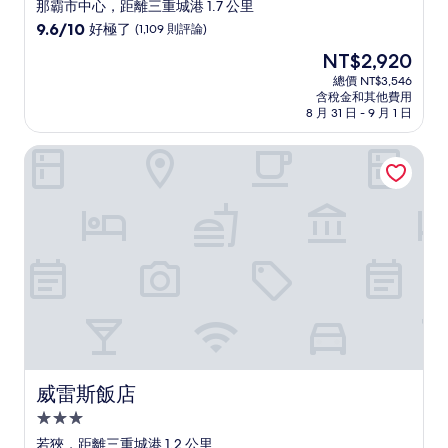
星
那霸市中心，距離三重城港 1.7 公里
級
9.6
9.6/10
好極了
(1,109 則評論)
住
分，
現
NT$2,920
滿
宿
在
分
總價 NT$3,546
價
含稅金和其他費用
10
格
8 月 31 日 - 9 月 1 日
分，
為
好
NT$2,920
威雷斯飯店
極
了，
(1,109
則
評
論)
威雷斯飯店
威雷斯飯店
3.0
星
若狹，距離三重城港 1.2 公里