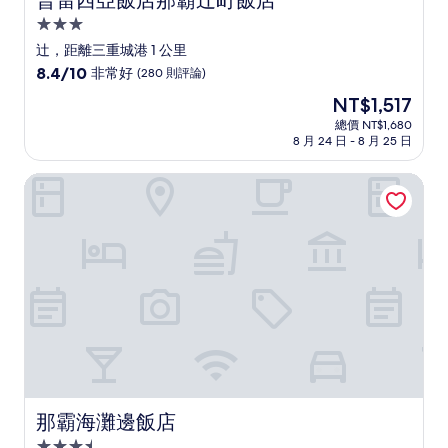
普雷西亞飯店那霸辻町飯店
3.0
星
辻，距離三重城港 1 公里
級
8.4
8.4/10
非常好
(280 則評論)
住
分，
現
NT$1,517
滿
宿
在
分
總價 NT$1,680
價
8 月 24 日 - 8 月 25 日
10
格
分，
為
非
那霸海灘邊飯店
NT$1,517
常
好，
(280
則
評
論)
那霸海灘邊飯店
那霸海灘邊飯店
3.5