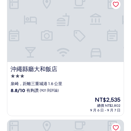
NT$2,013
夠
讚，
(1,001
則
評
論)
沖繩縣廳大和飯店
沖繩縣廳大和飯店
3.0
星
泉崎，距離三重城港 1.6 公里
級
8.8
8.8/10
有夠讚
(921 則評論)
住
分，
現
NT$2,535
滿
宿
在
分
總價 NT$2,802
價
9 月 6 日 - 9 月 7 日
10
格
分，
為
有
蘭布蘭特風格那霸
NT$2,535
夠