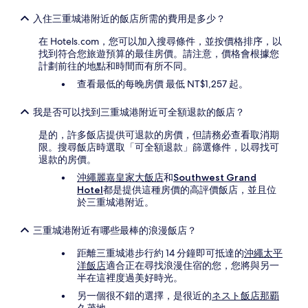
能
會
入住三重城港附近的飯店所需的費用是多少？
有
在 Hotels.com，您可以加入搜尋條件，並按價格排序，以
所
找到符合您旅遊預算的最佳房價。請注意，價格會根據您
變
計劃前往的地點和時間而有所不同。
動，
可
查看最低的每晚房價 最低 NT$1,257 起。
能
受
我是否可以找到三重城港附近可全額退款的飯店？
到
其
是的，許多飯店提供可退款的房價，但請務必查看取消期
他
限。搜尋飯店時選取「可全額退款」篩選條件，以尋找可
條
退款的房價。
款
沖繩麗嘉皇家大飯店
和
Southwest Grand
限
Hotel
都是提供這種房價的高評價飯店，並且位
制。
於三重城港附近。
三重城港附近有哪些最棒的浪漫飯店？
距離三重城港步行約 14 分鐘即可抵達的
沖繩太平
洋飯店
適合正在尋找浪漫住宿的您，您將與另一
半在這裡度過美好時光。
另一個很不錯的選擇，是很近的
ネスト飯店那覇