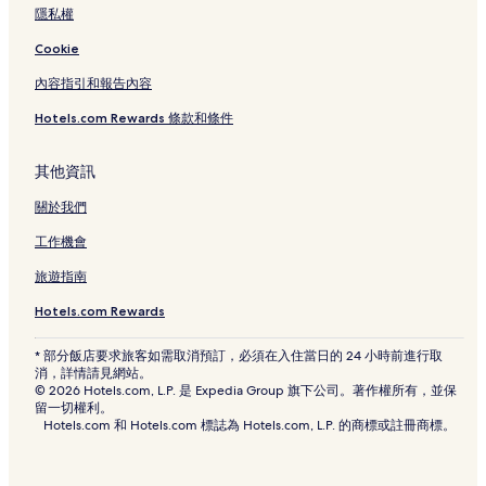
波上宮附近的飯店
隱私權
沖繩飯店
Cookie
前島飯店
內容指引和報告內容
松山公園附近的飯店
Hotels.com Rewards 條款和條件
沖繩 DFS 環球免稅店附近的飯店
國際通附近的飯店
其他資訊
海天公園附近的飯店
關於我們
安次嶺飯店
工作機會
美榮橋站附近的飯店
旅遊指南
旭橋站附近的飯店
Hotels.com Rewards
沖繩行動電話體育場那霸附近的飯店
* 部分飯店要求旅客如需取消預訂，必須在入住當日的 24 小時前進行取
綠之丘公園附近的飯店
消，詳情請見網站。
© 2026 Hotels.com, L.P. 是 Expedia Group 旗下公司。著作權所有，並保
沖繩縣立武道館附近的飯店
留一切權利。
Hotels.com 和 Hotels.com 標誌為 Hotels.com, L.P. 的商標或註冊商標。
東町飯店
泊港漁市場附近的飯店