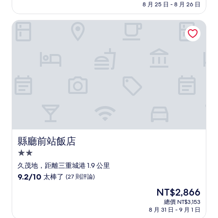
價
8 月 25 日 - 8 月 26 日
10
格
分，
為
太
縣廳前站飯店
NT$2,185
棒
了，
(1,001
則
評
論)
縣廳前站飯店
縣廳前站飯店
2.0
星
久茂地，距離三重城港 1.9 公里
級
9.2
9.2/10
太棒了
(27 則評論)
住
分，
現
NT$2,866
滿
宿
在
分
總價 NT$3,153
價
8 月 31 日 - 9 月 1 日
10
格