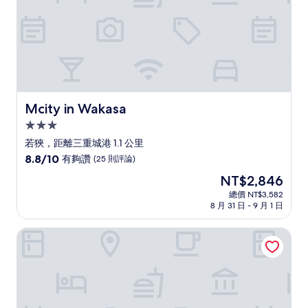
評
論)
Mcity in Wakasa
Mcity in Wakasa
3.0
星
若狹，距離三重城港 1.1 公里
級
8.8
8.8/10
有夠讚
(25 則評論)
住
分，
現
NT$2,846
滿
宿
在
分
總價 NT$3,582
價
8 月 31 日 - 9 月 1 日
10
格
分，
為
有
那霸索爾維塔飯店
NT$2,846
夠
讚，
(25
則
評
論)