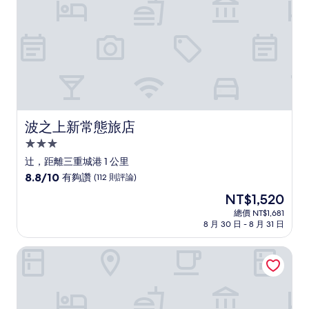
則
評
論)
波之上新常態旅店
波之上新常態旅店
3.0
星
辻，距離三重城港 1 公里
級
8.8
8.8/10
有夠讚
(112 則評論)
住
分，
現
NT$1,520
滿
宿
在
分
總價 NT$1,681
價
8 月 30 日 - 8 月 31 日
10
格
分，
為
有
Mcity in Wakasa
NT$1,520
夠
讚，
(112
則