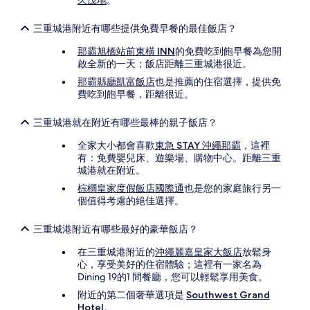
久茂地
。
三重城港附近有哪些提供免費早餐的最佳飯店？
那霸旭橋站前東橫 INN
的免費吃到飽早餐為您開
啟全新的一天；飯店距離三重城港很近。
那霸縣廳凱富飯店
也是推薦的住宿選擇，提供免
費吃到飽早餐，距離很近。
三重城港就在附近有哪些最棒的親子飯店？
全家大小都會喜歡
東急 STAY 沖繩那霸
，這裡
有：免費嬰兒床、遊樂場、購物中心。距離三重
城港就在附近。
棕櫚皇家度假飯店國際通
也是您的家庭旅行另一
個值得考慮的絕佳選擇。
三重城港附近有哪些最好的豪華飯店？
在三重城港附近的
沖繩麗嘉皇家大飯店
放鬆身
心，享受美好的住宿體驗；這裡有一家名為
Dining 19的1 間餐廳，您可以輕鬆享用美食。
附近的第二個奢華選項是
Southwest Grand
Hotel
。