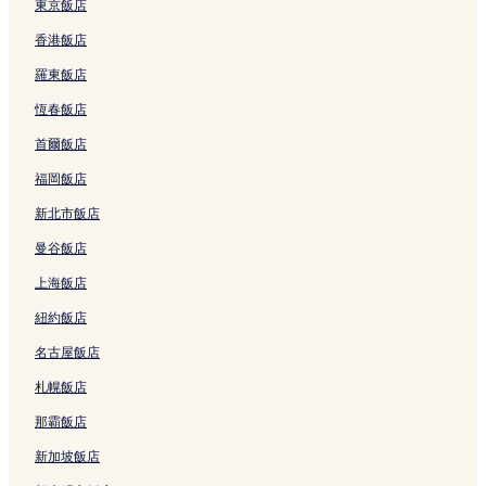
東京飯店
沖繩的親子飯店
香港飯店
沖繩的提供無線上網的飯店
羅東飯店
沖繩的商務飯店
恆春飯店
沖繩的設有停車場的飯店
首爾飯店
豐崎美麗 Sun 海灘附近的奢華飯店
福岡飯店
豐崎美麗 Sun 海灘附近的平價飯店
新北市飯店
豐崎美麗 Sun 海灘附近的親子飯店
曼谷飯店
豐崎美麗 Sun 海灘附近的設有健身中心的飯店
上海飯店
久茂地的設有停車場的飯店
紐約飯店
泊的平價飯店
名古屋飯店
豐見城市的設有停車場的飯店
宜野灣熱帶海灘附近的奢華飯店
札幌飯店
沖繩的平價飯店
那霸飯店
沖繩的海灘飯店
新加坡飯店