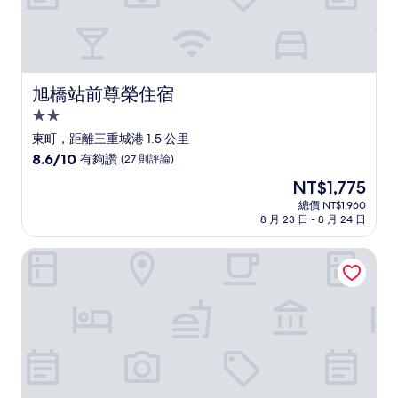
旭橋站前尊榮住宿
旭橋站前尊榮住宿
2.0
星
東町，距離三重城港 1.5 公里
級
8.6
8.6/10
有夠讚
(27 則評論)
住
分，
現
NT$1,775
滿
宿
在
分
總價 NT$1,960
價
8 月 23 日 - 8 月 24 日
10
格
分，
為
有
JC HOTEL NAHA
NT$1,775
夠
讚，
(27
則
評
論)