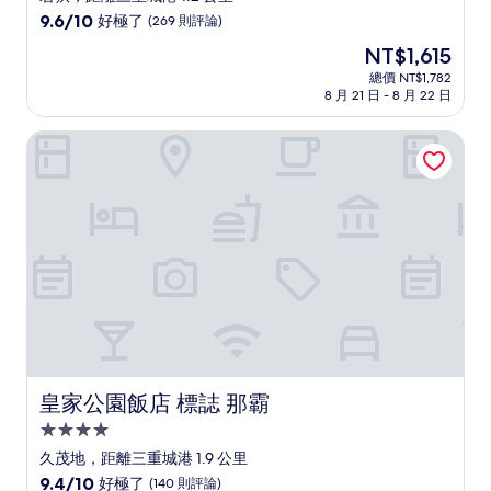
級
9.6
9.6/10
好極了
(269 則評論)
住
分，
現
NT$1,615
滿
宿
在
分
總價 NT$1,782
價
8 月 21 日 - 8 月 22 日
10
格
分，
為
好
皇家公園飯店 標誌 那霸
NT$1,615
極
了，
(269
則
評
論)
皇家公園飯店 標誌 那霸
皇家公園飯店 標誌 那霸
4.0
星
久茂地，距離三重城港 1.9 公里
級
9.4
9.4/10
好極了
(140 則評論)