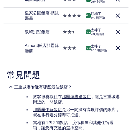
位
269 則評論
宿
星
成
級
人
皇家公園飯店 標誌
好極了
住
4.0
9.4
住
那霸
140 則評論
宿
星
宿
級
1
太棒了
住
泉崎別墅飯店
2.5
9.2
晚
213 則評論
宿
星
為
級
條
Almont飯店那霸縣
太棒了
住
3.0
9.0
件
廳前
1,001 則評論
宿
星
所
級
搜
住
尋
宿
到
常見問題
的
價
格。
三重城港附近有哪些最佳飯店？
價
旅客很喜歡住在
那霸海灘邊飯店
，這是三重城港
格
附近的一間飯店。
和
供
那霸羅伊薩飯店
是另一間擁有高度評價的飯店，
應
就在步行幾分鐘即可抵達。
情
當地有 1,912 間飯店、度假租屋和其他住宿選
況
項，讓您有充足的選擇空間。
可