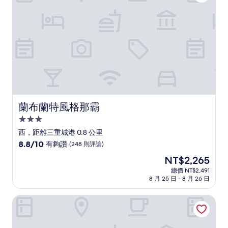
讚，
(921
則
評
論)
蘭布蘭特風格那霸
蘭布蘭特風格那霸
3.0
星
西，距離三重城港 0.8 公里
級
8.8
8.8/10
有夠讚
(248 則評論)
住
分，
現
NT$2,265
滿
宿
在
分
總價 NT$2,491
價
8 月 25 日 - 8 月 26 日
10
格
分，
為
有
波之上新常態旅店
NT$2,265
夠
讚，
(248