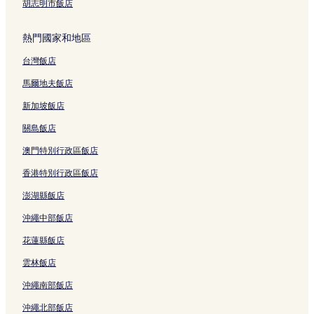
沖繩的設有停車場的飯店
胡志明市飯店
沖繩的親子飯店
熱門國家和地區
沖繩的商務飯店
台灣飯店
沖繩的設有廚房的飯店
沖繩的設有游泳池的飯店
馬爾地夫飯店
沖繩的奢華飯店
新加坡飯店
沖繩的Spa 飯店
關島飯店
那霸的設有廚房的飯店
澳門特別行政區飯店
那霸的商務飯店
香港特別行政區飯店
那霸的設有游泳池的飯店
澎湖縣飯店
那霸的提供免費早餐的飯店
沖繩中部飯店
那霸的設有健身中心的飯店
花蓮縣飯店
那霸的親子飯店
雲林飯店
那霸的奢華飯店
沖繩南部飯店
那霸的性別友善飯店
沖繩北部飯店