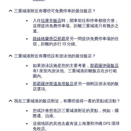
三重城港附近有哪些可免費停車的最佳飯店？
入住
拉庫辛飯店
時，開車前往和停車都很方便，
這裡提供免費停車場。距離三重城港只有幾步之
遙。
路線格蘭蒂亞那霸
是另一間提供免費停車場的住
宿，距離約步行 13 分鐘。
三重城港附近有哪些設有游泳池的最佳飯店？
如果游泳設施是您的主要考量，
那霸羅伊薩飯店
有1 座室內游泳池。三重城港距離飯店在步行範
圍內。
那霸羅伊斯溫泉塔飯店
是另一個附設游泳池的飯
店選項。
我在三重城港的飯店附近，有哪些值得一看的景點或活動？
您或許會想造訪三重城港附近的景點，例如：國
際通、泊港。
這個地區的其他去處有波上海灘和沖繩 DFS 環球
免稅店。