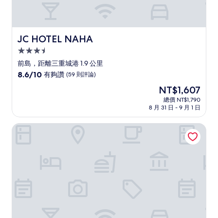
JC HOTEL NAHA
JC HOTEL NAHA
3.5
星
前島，距離三重城港 1.9 公里
級
8.6
8.6/10
有夠讚
(59 則評論)
住
分，
現
NT$1,607
滿
宿
在
分
總價 NT$1,790
價
8 月 31 日 - 9 月 1 日
10
格
分，
為
有
HOTEL SANSUI NAHA 琉球溫泉 波之上之湯
NT$1,607
夠
讚，
(59
則
評
論)