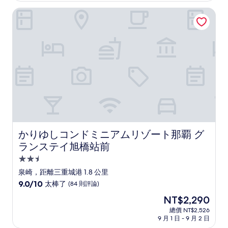
分，
為
太
かりゆしコンドミニアムリゾート那覇 グランステイ旭橋站
NT$2,866
棒
了，
(27
則
評
論)
かりゆしコンドミニアムリゾート那覇 グランステイ旭橋
かりゆしコンドミニアムリゾート那覇 グ
ランステイ旭橋站前
2.5
星
泉崎，距離三重城港 1.8 公里
級
9.0
9.0/10
太棒了
(84 則評論)
住
分，
現
NT$2,290
滿
宿
在
分
總價 NT$2,526
價
9 月 1 日 - 9 月 2 日
10
格