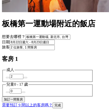
板橋第一運動場附近的飯店
想要去哪裡？
日期
旅客
客房 1
成人
兒童
0 - 17 歲
加訂一間客房
需要預訂 9 間以上的客房嗎？
完成