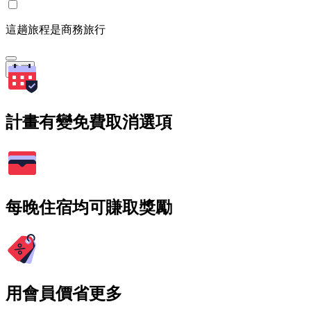
這趟旅程是商務旅行
搜尋
計畫有變免費取消選項
每晚住宿均可賺取獎勵
用會員價省更多