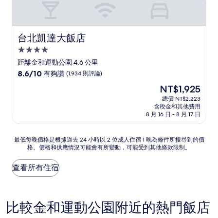
台北凱達大飯店
台北凱達大飯店
4.0
星
距離金和運動公園 4.6 公里
級
8.6
8.6/10
有夠讚
(1,934 則評論)
住
分，
現
NT$1,925
滿
宿
在
分
總價 NT$2,223
價
含稅金和其他費用
10
格
8 月 16 日 - 8 月 17 日
分，
為
有
NT$1,925
夠
最
最低每晚價格是根據過去 24 小時以 2 位成人住宿 1 晚為條件所搜尋到的價
讚，
格。價格和供應情況可能會有所變動，可能受到其他條款限制。
低
(1,934
每
則
晚
查看所有住宿
評
價
論)
格
是
根
比較金和運動公園附近的熱門飯店
據