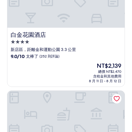
白金花園酒店
白金花園酒店
4.0
星
新店區，距離金和運動公園 3.3 公里
級
9.0
9.0/10
太棒了
(252 則評論)
住
分，
現
NT$2,139
滿
宿
在
分
總價 NT$2,470
價
含稅金和其他費用
10
格
8 月 11 日 - 8 月 12 日
分，
為
太
NT$2,139
Qmotel 汽車精品旅館
棒
了，
(252
則
評
論)