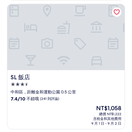
有
NT$2,051
SL 飯店
夠
讚，
(457
則
評
論)
SL 飯店
SL 飯店
3.5
星
中和區，距離金和運動公園 0.5 公里
級
7.4
7.4/10
不錯哦
(241 則評論)
住
分，
現
NT$1,058
滿
宿
在
分
總價 NT$1,222
價
含稅金和其他費用
10
格
9 月 1 日 - 9 月 2 日
分，
為
不