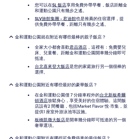
您可以在
SL 飯店
享用免費外帶早餐，飯店距離金
和運動公園只有幾步之遙。
SLV旅館集團 - 君迪館
也是推薦的住宿選擇，提
供免費外帶早餐，距離只有幾步之遙。
金和運動公園就在附近有哪些最棒的親子飯店？
全家大小都會喜歡
君品酒店
，這裡有：免費嬰兒
床、兒童餐。距離金和運動公園開車幾分鐘即可
抵達。
台北喜來登大飯店
是您的家庭旅行另一個很棒的
選擇。
金和運動公園附近有哪些最好的豪華飯店？
在金和運動公園僅 7 分鐘車程外的
台北新板希爾
頓酒店
放鬆身心，享受美好的住宿體驗。這間飯
店設有2 間餐廳，包括Market Flavor 悅‧市集，並
提供1 座室外游泳池等設施。
板橋凱撒大飯店
是開車幾分鐘即可抵達的另一個
奢華選項。
金和運動公園附近有哪些可免費停車的最佳飯店？