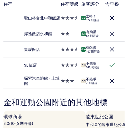
過
住宿
住宿等級
旅客評分
含早餐
去
24
小
太棒了
瓏山林台北中和飯店
3.5
9.2
時
377 則評論
星
以
級
2
有夠讚
住
浮逸飯店永和館
2.0
8.8
位
65 則評論
宿
星
成
級
人
有夠讚
住
集璦飯店
3.5
8.6
住
457 則評論
宿
星
宿
級
1
不錯哦
住
SL 飯店
3.5
7.4
晚
241 則評論
宿
星
為
級
條
探索汽車旅館 - 土城
不錯哦
住
3.0
7.4
件
館
71 則評論
宿
星
所
級
搜
住
尋
金和運動公園附近的其他地標
宿
到
的
價
環球商場
遠東世紀公園
格。
8.0/10 (6 則評論)
價
中和區的遠東世紀公園