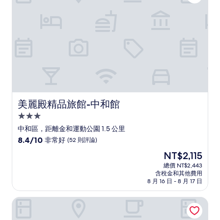
(264
則
評
論)
美麗殿精品旅館-中和館
美麗殿精品旅館-中和館
3.0
星
中和區，距離金和運動公園 1.5 公里
級
8.4
8.4/10
非常好
(52 則評論)
住
分，
現
NT$2,115
滿
宿
在
分
總價 NT$2,443
價
含稅金和其他費用
10
格
8 月 16 日 - 8 月 17 日
分，
為
非
NT$2,115
清翼居旅店海洋館
常
好，
(52