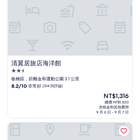
則
評
論)
清翼居旅店海洋館
清翼居旅店海洋館
2.5
星
板橋區，距離金和運動公園 3.1 公里
級
8.2
8.2/10
非常好
(314 則評論)
住
分，
現
NT$1,316
滿
宿
在
分
總價 NT$1,520
價
含稅金和其他費用
10
格
9 月 6 日 - 9 月 7 日
分，
為
非
NT$1,316
悅池精品旅館
常
好，
(314