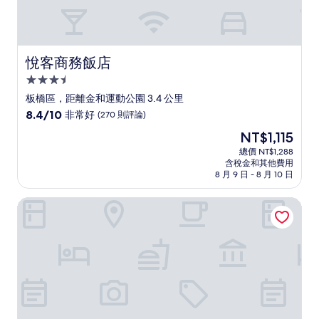
悅客商務飯店
悅客商務飯店
3.5
星
板橋區，距離金和運動公園 3.4 公里
級
8.4
8.4/10
非常好
(270 則評論)
住
分，
現
NT$1,115
滿
宿
在
分
總價 NT$1,288
價
含稅金和其他費用
10
格
8 月 9 日 - 8 月 10 日
分，
為
非
NT$1,115
台北凱達大飯店
常
好，
(270
則
評
論)