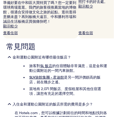
格
照打卡的好去處。
準備好要在中和區大買特買了嗎？您一定要到
和
顯示較少
環球商場逛逛。我們的旅客很推薦當地的博物
供
館，很適合安排做文化之旅的起點。逛街逛得
應
意猶未盡？再到板橋大遠百、中和勝利市場和
情
誠品生活板橋店買個痛快吧！
況
顯示較少
可
查看住宿
查看住宿
能
會
有
常見問題
所
變
動，
金和運動公園附近有哪些最佳飯店？
可
旅客對
SL 飯店
的住宿體驗非常滿意，這是金和運
能
動公園附近的一間汽車旅館。
受
到
SLV旅館集團 - 君迪館
是另一間評價頗高的飯
其
店，就在幾步之遙。
他
當地有 2,071 間飯店、度假租屋和其他住宿選
條
項，讓您有充足的選擇空間。
款
限
制。
入住金和運動公園附近的飯店所需的費用是多少？
在 Hotels.com，您可以根據計劃前往的時間和地點找到各