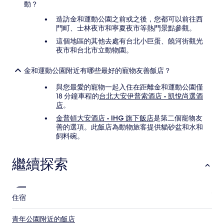
動？
造訪金和運動公園之前或之後，您都可以前往西
門町、士林夜市和寧夏夜市等熱門景點參觀。
這個地區的其他去處有台北小巨蛋、饒河街觀光
夜市和台北市立動物園。
金和運動公園附近有哪些最好的寵物友善飯店？
與您最愛的寵物一起入住在距離金和運動公園僅
18 分鐘車程的
台北大安伊普索酒店 - 凱悅尚選酒
店
。
金普頓大安酒店 - IHG 旗下飯店
是第二個寵物友
善的選項。此飯店為動物旅客提供貓砂盆和水和
飼料碗。
繼續探索
住宿
青年公園附近的飯店