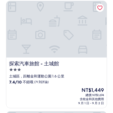
NT$1,058
探索汽車旅館 - 土城館
錯
哦，
(241
則
評
論)
探索汽車旅館 - 土城館
探索汽車旅館 - 土城館
3.0
星
土城區，距離金和運動公園 1.6 公里
級
7.4
7.4/10
不錯哦
(71 則評論)
住
分，
現
NT$1,449
滿
宿
在
分
總價 NT$1,674
價
含稅金和其他費用
10
格
9 月 1 日 - 9 月 2 日
分，
為
不
NT$1,449