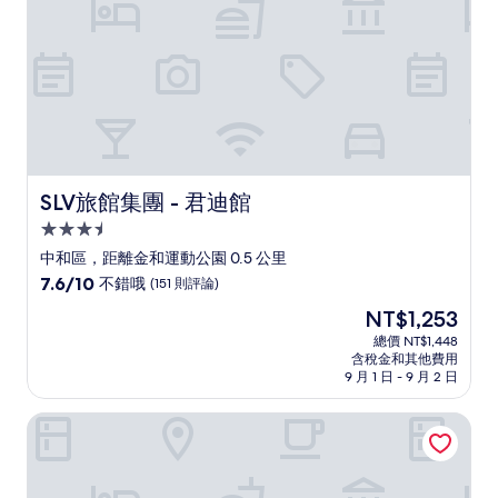
評
論)
SLV旅館集團 - 君迪館
SLV旅館集團 - 君迪館
3.5
星
中和區，距離金和運動公園 0.5 公里
級
7.6
7.6/10
不錯哦
(151 則評論)
住
分，
現
NT$1,253
滿
宿
在
分
總價 NT$1,448
價
含稅金和其他費用
10
格
9 月 1 日 - 9 月 2 日
分，
為
不
NT$1,253
台北板橋馥華艾美酒店
錯
哦，
(151
則