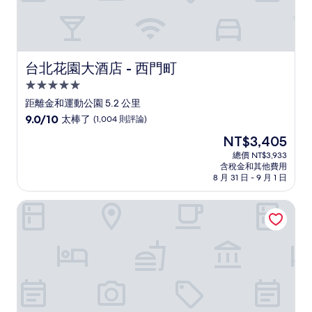
台北花園大酒店 - 西門町
台北花園大酒店 - 西門町
5.0
星
距離金和運動公園 5.2 公里
級
9.0
9.0/10
太棒了
(1,004 則評論)
住
分，
現
NT$3,405
滿
宿
在
分
總價 NT$3,933
價
含稅金和其他費用
10
格
8 月 31 日 - 9 月 1 日
分，
為
太
NT$3,405
悅客商務飯店
棒
了，
(1,004
則
評
論)