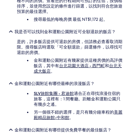
種不同的房價。查看您的行程期間可預訂的住宿，按價格
排序，並使用您設定的條件進行篩選，以找到符合您旅遊
預算的最佳選擇。
搜尋最低的每晚房價 最低 NT$1,172 起。
我是否可以找到金和運動公園附近可全額退款的飯店？
是的，許多飯店提供可退款的房價，但請務必查看取消期
限。搜尋飯店時選取「可全額退款」篩選條件，以尋找可
退款的房價。
金和運動公園附近有幾家提供這種房價的高評價
飯店，其中有
台北花園大酒店 - 西門町
和
台北天
成大飯店
。
金和運動公園附近有哪些最棒的浪漫飯店？
SLV旅館集團 - 君迪館
適合正在尋找浪漫住宿的
旅客，這裡有：1 間餐廳。距離金和運動公園只
有幾步之遙。
另一個很不錯的選擇，是只有幾分鐘車程的
美麗
殿精品旅館-中和館
。
金和運動公園附近有哪些提供免費早餐的最佳飯店？