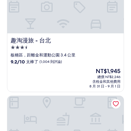
趣淘漫旅 - 台北
趣淘漫旅 - 台北
3.5
星
板橋區，距離金和運動公園 3.4 公里
級
9.2
9.2/10
太棒了
(1,004 則評論)
住
分，
現
NT$1,945
滿
宿
在
分
總價 NT$2,246
價
含稅金和其他費用
10
格
8 月 31 日 - 9 月 1 日
分，
為
太
NT$1,945
桔子商旅 - 西門漢中店
棒
了，
(1,004
則
評
論)