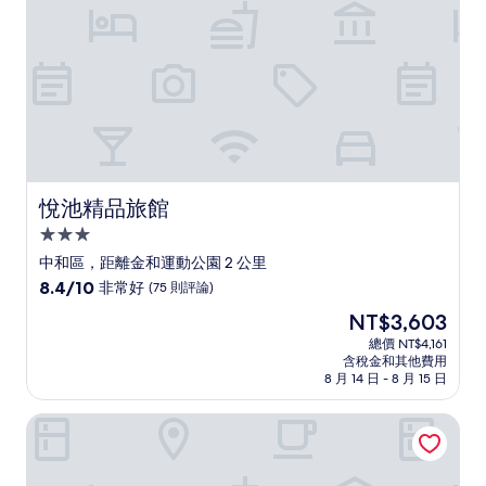
則
評
論)
悅池精品旅館
悅池精品旅館
3.0
星
中和區，距離金和運動公園 2 公里
級
8.4
8.4/10
非常好
(75 則評論)
住
分，
現
NT$3,603
滿
宿
在
分
總價 NT$4,161
價
含稅金和其他費用
10
格
8 月 14 日 - 8 月 15 日
分，
為
非
NT$3,603
SLV旅館集團 - 君迪館
常
好，
(75
則