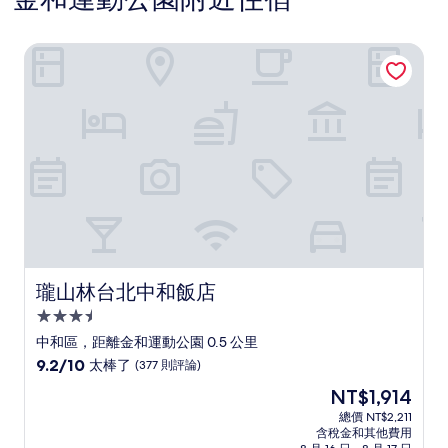
瓏山林台北中和飯店
瓏山林台北中和飯店
瓏山林台北中和飯店
3.5
星
中和區，距離金和運動公園 0.5 公里
級
9.2
9.2/10
太棒了
(377 則評論)
住
分，
現
NT$1,914
滿
宿
在
分
總價 NT$2,211
價
含稅金和其他費用
10
格