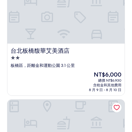
評
論)
台北板橋馥華艾美酒店
台北板橋馥華艾美酒店
2.0
星
板橋區，距離金和運動公園 3.1 公里
級
現
NT$6,000
住
在
總價 NT$6,930
宿
價
含稅金和其他費用
格
8 月 9 日 - 8 月 10 日
為
NT$6,000
趣淘漫旅 - 台北