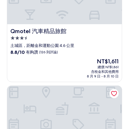
Qmotel 汽車精品旅館
Qmotel 汽車精品旅館
3.5
星
土城區，距離金和運動公園 4.6 公里
級
8.8
8.8/10
有夠讚
(126 則評論)
住
分，
現
NT$1,611
滿
宿
在
分
總價 NT$1,861
價
含稅金和其他費用
10
格
8 月 9 日 - 8 月 10 日
分，
為
有
NT$1,611
台北花園大酒店 - 西門町
夠
讚，
(126
則
評
論)