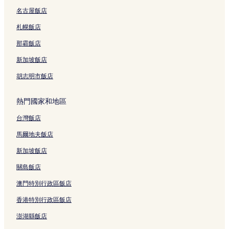
名古屋飯店
捷運板橋站/板橋車站附近的飯店
永和區飯店
札幌飯店
捷運幸福站附近的飯店
那霸飯店
新北市市民廣場附近的飯店
新加坡飯店
捷運辛亥站附近的飯店
胡志明市飯店
新莊國民運動中心附近的飯店
熱門國家和地區
捷運新埔站附近的飯店
台灣飯店
信義區飯店
西門町飯店
馬爾地夫飯店
捷運忠孝復興站附近的飯店
新加坡飯店
環球商場附近的飯店
關島飯店
捷運秀朗橋站附近的飯店
澳門特別行政區飯店
捷運南港展覽館站附近的飯店
香港特別行政區飯店
自來水博物館附近的飯店
澎湖縣飯店
捷運大橋頭站附近的飯店