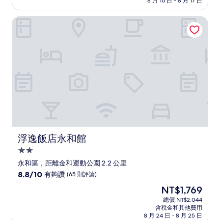
8 月 16 日 - 8 月 17 日
分，
為
太
NT$1,914
浮逸飯店永和館
棒
了，
(377
則
評
論)
浮逸飯店永和館
浮逸飯店永和館
2.0
星
永和區，距離金和運動公園 2.2 公里
級
8.8
8.8/10
有夠讚
(65 則評論)
住
分，
現
NT$1,769
滿
宿
在
分
總價 NT$2,044
價
含稅金和其他費用
10
格
8 月 24 日 - 8 月 25 日
分，