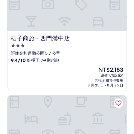
桔子商旅 - 西門漢中店
桔子商旅 - 西門漢中店
3.0
星
距離金和運動公園 5.7 公里
級
9.4
9.4/10
好極了
(54 則評論)
住
分，
現
NT$2,183
滿
宿
在
分
總價 NT$2,521
價
含稅金和其他費用
10
格
8 月 25 日 - 8 月 26 日
分，
為
好
NT$2,183
白金花園酒店
極
了，
(54
則
評
論)