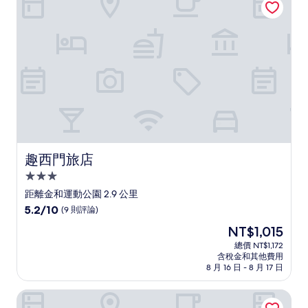
論)
趣西門旅店
趣西門旅店
3.0
星
距離金和運動公園 2.9 公里
級
5.2
5.2/10
(9 則評論)
住
分，
現
NT$1,015
滿
宿
在
分
總價 NT$1,172
價
含稅金和其他費用
10，
格
8 月 16 日 - 8 月 17 日
(9
為
則
NT$1,015
柯達大飯店永和店
評
論)