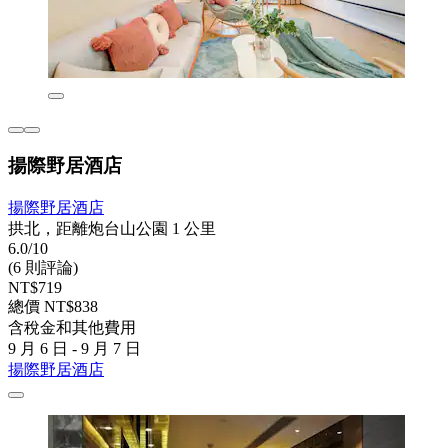
揚際野居酒店
揚際野居酒店
拱北，距離炮台山公園 1 公里
6.0/10
(6 則評論)
NT$719
總價 NT$838
含稅金和其他費用
9 月 6 日 - 9 月 7 日
揚際野居酒店