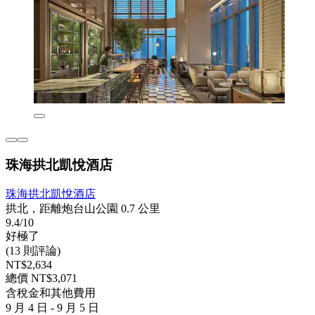
珠海拱北凱悅酒店
珠海拱北凱悅酒店
拱北，距離炮台山公園 0.7 公里
9.4/10
好極了
(13 則評論)
NT$2,634
總價 NT$3,071
含稅金和其他費用
9 月 4 日 - 9 月 5 日