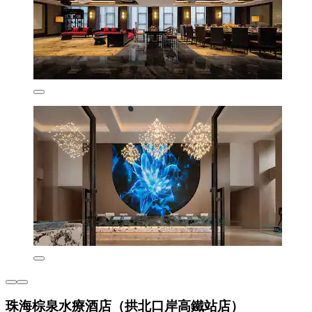
珠海棕泉水療酒店（拱北口岸高鐵站店）