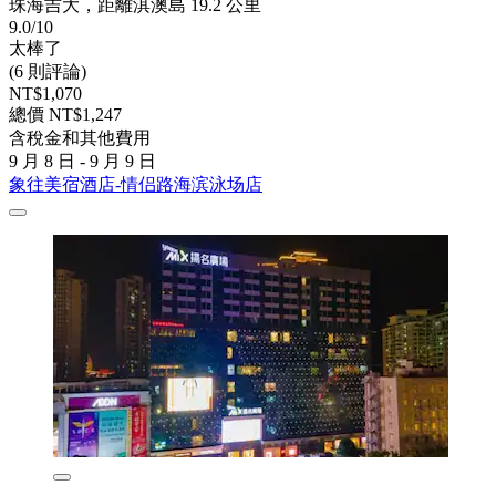
珠海吉大，距離淇澳島 19.2 公里
9.0/10
太棒了
(6 則評論)
NT$1,070
總價 NT$1,247
含稅金和其他費用
9 月 8 日 - 9 月 9 日
象往美宿酒店-情侣路海滨泳场店