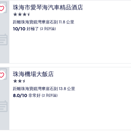
了，
珠海市愛琴海汽車精品酒店
珠海市愛琴海汽車精品酒店
(145
則
3.5
評
星
距離珠海寶鏡灣摩崖石刻 11.8 公里
論)
級
10.0
10/10
好極了
(2 則評論)
住
分，
滿
宿
分
10
分，
好
極
了，
珠海機場大飯店
珠海機場大飯店
(2
則
2.5
評
星
距離珠海寶鏡灣摩崖石刻 13.8 公里
論)
級
8.0
8.0/10
非常好
(2 則評論)
住
分，
滿
宿
分
10
分，
非