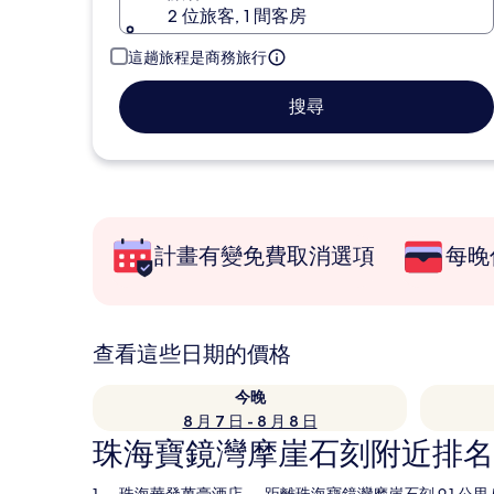
2 位旅客, 1 間客房
這趟旅程是商務旅行
搜尋
計畫有變免費取消選項
每晚
查看這些日期的價格
今晚
8 月 7 日 - 8 月 8 日
珠海寶鏡灣摩崖石刻附近排名前