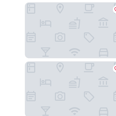
珠海九緣商務飯店
Ji Hotel Zhuhai Gaolangang Shopping Center