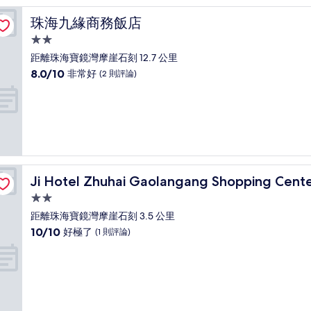
常
好，
珠海九緣商務飯店
珠海九緣商務飯店
(2
則
2.0
評
星
距離珠海寶鏡灣摩崖石刻 12.7 公里
論)
級
8.0
8.0/10
非常好
(2 則評論)
住
分，
滿
宿
分
10
分，
非
常
好，
Ji Hotel Zhuhai Gaolangang Shopping Center
Ji Hotel Zhuhai Gaolangang Shopping Cent
(2
則
2.0
評
星
距離珠海寶鏡灣摩崖石刻 3.5 公里
論)
級
10.0
10/10
好極了
(1 則評論)
住
分，
滿
宿
分
10
分，
好