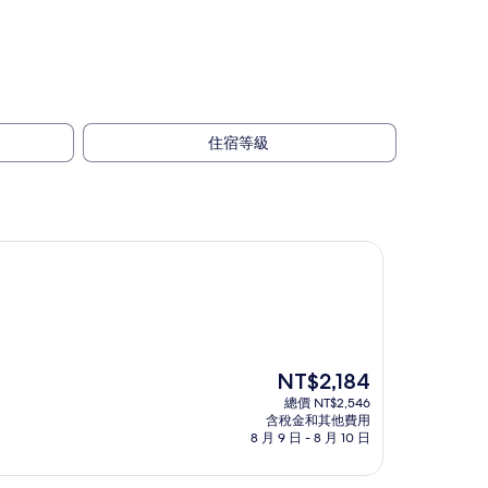
住宿等級
現
NT$2,184
在
總價 NT$2,546
價
含稅金和其他費用
格
8 月 9 日 - 8 月 10 日
為
NT$2,184