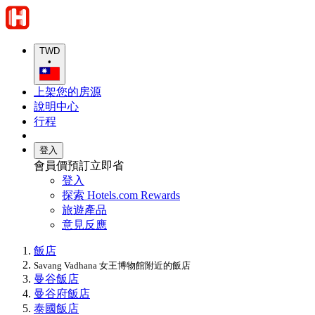
TWD
•
上架您的房源
說明中心
行程
登入
會員價預訂立即省
登入
探索 Hotels.com Rewards
旅遊產品
意見反應
飯店
Savang Vadhana 女王博物館附近的飯店
曼谷飯店
曼谷府飯店
泰國飯店