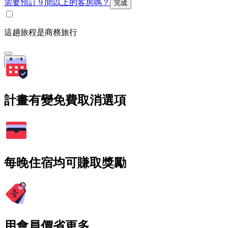
需要預訂 9 間以上的客房嗎？
完成
這趟旅程是商務旅行
搜尋
計畫有變免費取消選項
每晚住宿均可賺取獎勵
用會員價省更多