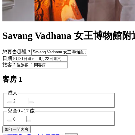
Savang Vadhana 女王博物
想要去哪裡？
日期
旅客
客房 1
成人
兒童
0 - 17 歲
加訂一間客房