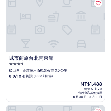
了，
(1,004
則
評
論)
城市商旅台北南東館
城市商旅台北南東館
3.5
星
松山區，距離饒河街觀光夜市 0.5 公里
級
8.8
8.8/10
有夠讚
(1,008 則評論)
住
分，
現
NT$1,488
滿
宿
在
分
總價 NT$1,718
價
含稅金和其他費用
10
格
8 月 30 日 - 8 月 31 日
分，
為
有
NT$1,488
首都大飯店 - 松山館
夠