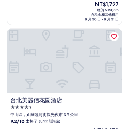
住
現
NT$1,727
滿
宿
在
分
總價 NT$1,995
價
含稅金和其他費用
10
格
8 月 30 日 - 8 月 31 日
分，
為
有
NT$1,727
台北美麗信花園酒店
夠
讚，
(430
則
評
論)
台北美麗信花園酒店
台北美麗信花園酒店
4.5
星
中山區，距離饒河街觀光夜市 3.9 公里
級
9.2
9.2/10
太棒了
(1,722 則評論)
住
分，