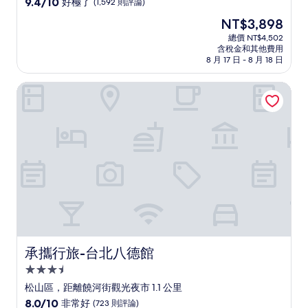
9.4
9.4/10
好極了
(1,592 則評論)
住
分，
現
NT$3,898
滿
宿
在
分
總價 NT$4,502
價
含稅金和其他費用
10
格
8 月 17 日 - 8 月 18 日
分，
為
好
NT$3,898
承攜行旅-台北八德館
極
了，
(1,592
則
評
論)
承攜行旅-台北八德館
承攜行旅-台北八德館
3.5
星
松山區，距離饒河街觀光夜市 1.1 公里
級
8.0
8.0/10
非常好
(723 則評論)