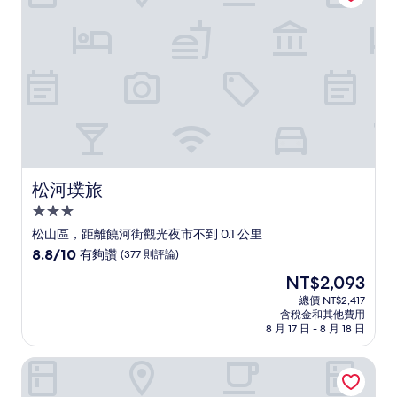
(946
則
評
論)
松河璞旅
松河璞旅
3.0
星
松山區，距離饒河街觀光夜市不到 0.1 公里
級
8.8
8.8/10
有夠讚
(377 則評論)
住
分，
現
NT$2,093
滿
宿
在
分
總價 NT$2,417
價
含稅金和其他費用
10
格
8 月 17 日 - 8 月 18 日
分，
為
有
NT$2,093
小公館人文旅舍
夠
讚，
(377