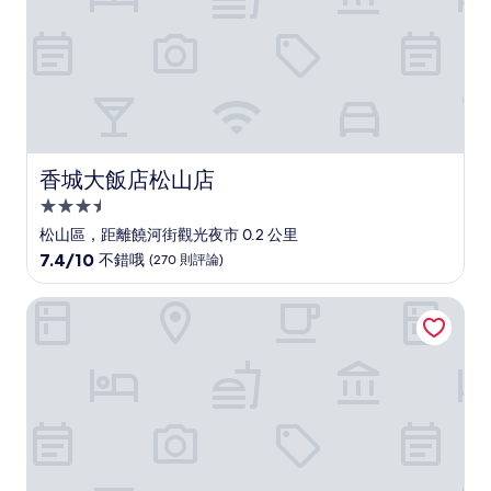
香城大飯店松山店
香城大飯店松山店
3.5
星
松山區，距離饒河街觀光夜市 0.2 公里
級
7.4
7.4/10
不錯哦
(270 則評論)
住
分，
滿
宿
旅居文旅松山驛站
分
10
分，
不
錯
哦，
(270
則
評