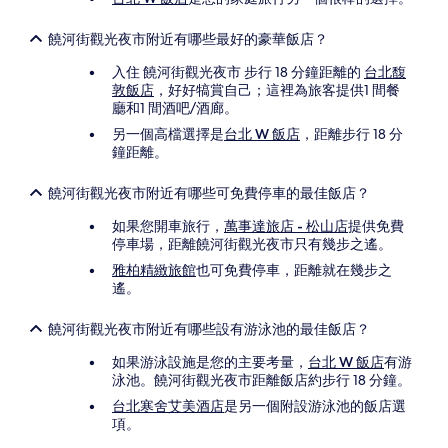
饒河街觀光夜市附近有哪些最好的豪華飯店？
入住 饒河街觀光夜市 步行 18 分鐘距離的
台北馥
敦飯店
，好好犒賞自己；這裡為旅客提供1 間餐
廳和1 間酒吧/酒廊。
另一個高檔選擇是
台北 W 飯店
，距離步行 18 分
鐘距離。
饒河街觀光夜市附近有哪些可免費停車的最佳飯店？
如果您開車旅行，
萬事達旅店 - 松山店
提供免費
停車場，距離饒河街觀光夜市只有幾步之遙。
雅柏精緻旅館
也可免費停車，距離就在幾步之
遙。
饒河街觀光夜市附近有哪些設有游泳池的最佳飯店？
如果游泳設施是您的主要考量，
台北 W 飯店
有游
泳池。饒河街觀光夜市距離飯店約步行 18 分鐘。
台北寒舍艾美酒店
是另一個附設游泳池的飯店選
項。