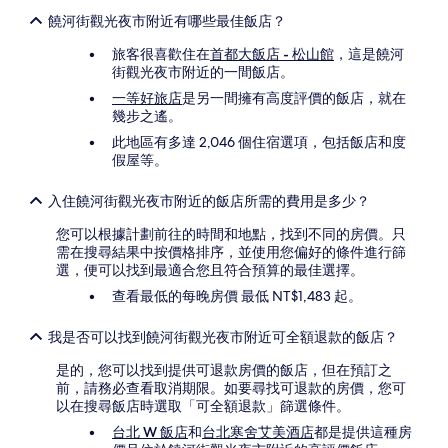
饒河街觀光夜市附近有哪些最佳飯店？
旅客很喜歡住在
首都大飯店 - 松山館
，這是饒河
街觀光夜市附近的一間飯店。
一等好旅店
是另一間擁有高度評價的飯店，就在
幾步之遙。
此地區有多達 2,046 個住宿選項，包括飯店和度
假屋等。
入住饒河街觀光夜市附近的飯店所需的費用是多少？
您可以根據計劃前往的時間和地點，找到不同的房價。只
需在搜尋結果中按價格排序，並使用您偏好的條件進行篩
選，便可以找到最適合您且符合預算的最佳選擇。
查看最低的每晚房價 最低 NT$1,483 起。
我是否可以找到饒河街觀光夜市附近可全額退款的飯店？
是的，您可以找到提供可退款房價的飯店，但在預訂之
前，請務必查看取消期限。如要尋找可退款的房價，您可
以在搜尋飯店時選取「可全額退款」篩選條件。
台北 W 飯店
和
台北寒舍艾美酒店
都是提供這種房