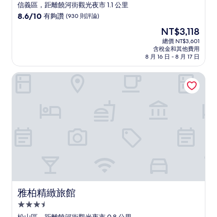
星
信義區，距離饒河街觀光夜市 1.1 公里
級
8.6
8.6/10
有夠讚
(930 則評論)
住
分，
現
NT$3,118
滿
宿
在
分
總價 NT$3,601
價
含稅金和其他費用
10
格
8 月 16 日 - 8 月 17 日
分，
為
有
NT$3,118
雅柏精緻旅館
夠
讚，
(930
則
評
論)
雅柏精緻旅館
雅柏精緻旅館
3.5
星