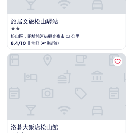
論)
旅居文旅松山驛站
旅居文旅松山驛站
2.0
星
松山區，距離饒河街觀光夜市 0.1 公里
級
8.4
8.4/10
非常好
(42 則評論)
住
分，
滿
宿
洛碁大飯店松山館
分
10
分，
非
常
好，
(42
則
評
論)
洛碁大飯店松山館
洛碁大飯店松山館