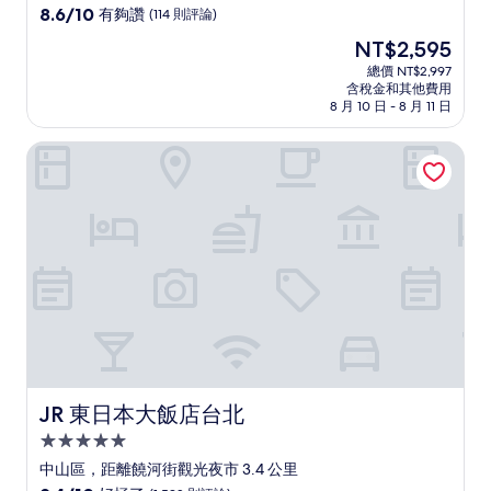
級
8.6
8.6/10
有夠讚
(114 則評論)
住
分，
現
NT$2,595
滿
宿
在
分
總價 NT$2,997
價
含稅金和其他費用
10
格
8 月 10 日 - 8 月 11 日
分，
為
有
NT$2,595
JR 東日本大飯店台北
夠
讚，
(114
則
評
論)
JR 東日本大飯店台北
JR 東日本大飯店台北
5.0
星
中山區，距離饒河街觀光夜市 3.4 公里
級