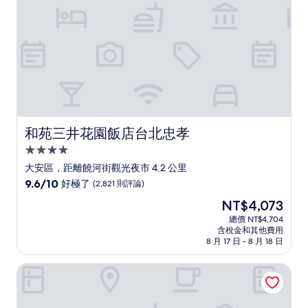
則
評
論)
和苑三井花園飯店台北忠孝
和苑三井花園飯店台北忠孝
4.0
星
大安區，距離饒河街觀光夜市 4.2 公里
級
9.6
9.6/10
好極了
(2,821 則評論)
住
分，
現
NT$4,073
滿
宿
在
分
總價 NT$4,704
價
含稅金和其他費用
10
格
8 月 17 日 - 8 月 18 日
分，
為
好
NT$4,073
立建商務旅店
極
了，
(2,821
則