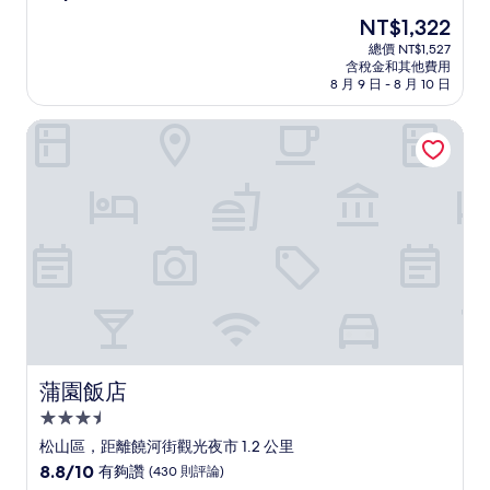
住
分，
現
NT$1,322
滿
宿
在
分
總價 NT$1,527
價
含稅金和其他費用
10
格
8 月 9 日 - 8 月 10 日
分，
為
非
NT$1,322
蒲園飯店
常
好，
(723
則
評
論)
蒲園飯店
蒲園飯店
3.5
星
松山區，距離饒河街觀光夜市 1.2 公里
級
8.8
8.8/10
有夠讚
(430 則評論)
分，