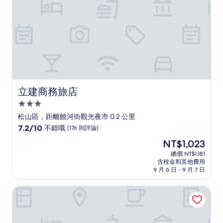
評
論)
立建商務旅店
立建商務旅店
3.0
星
松山區，距離饒河街觀光夜市 0.2 公里
級
7.2
7.2/10
不錯哦
(176 則評論)
住
分，
現
NT$1,023
滿
宿
在
分
總價 NT$1,181
價
含稅金和其他費用
10
格
9 月 6 日 - 9 月 7 日
分，
為
不
NT$1,023
一等好旅店
錯
哦，
(176
則