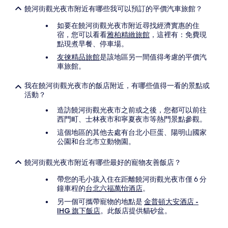
饒河街觀光夜市附近有哪些我可以預訂的平價汽車旅館？
如要在饒河街觀光夜市附近尋找經濟實惠的住
宿，您可以看看
雅柏精緻旅館
，這裡有：免費現
點現煮早餐、停車場。
友徠精品旅館
是該地區另一間值得考慮的平價汽
車旅館。
我在饒河街觀光夜市的飯店附近，有哪些值得一看的景點或
活動？
造訪饒河街觀光夜市之前或之後，您都可以前往
西門町、士林夜市和寧夏夜市等熱門景點參觀。
這個地區的其他去處有台北小巨蛋、陽明山國家
公園和台北市立動物園。
饒河街觀光夜市附近有哪些最好的寵物友善飯店？
帶您的毛小孩入住在距離饒河街觀光夜市僅 6 分
鐘車程的
台北六福萬怡酒店
。
另一個可攜帶寵物的地點是
金普頓大安酒店 -
IHG 旗下飯店
。此飯店提供貓砂盆。