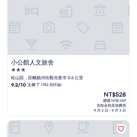
則
評
論)
小公館人文旅舍
小公館人文旅舍
3.0
星
松山區，距離饒河街觀光夜市 0.6 公里
級
9.2
9.2/10
太棒了
(782 則評論)
住
分，
現
NT$528
滿
宿
在
分
總價 NT$1,067
價
含稅金和其他費用
10
格
9 月 2 日 - 9 月 3 日
分，
為
太
NT$528
和苑三井花園飯店台北忠孝
棒
了，
(782