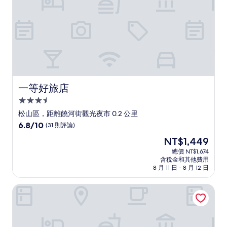
評
論)
一等好旅店
一等好旅店
3.5
星
松山區，距離饒河街觀光夜市 0.2 公里
級
6.8
6.8/10
(31 則評論)
住
分，
現
NT$1,449
滿
宿
在
分
總價 NT$1,674
價
含稅金和其他費用
10，
格
8 月 11 日 - 8 月 12 日
(31
為
則
NT$1,449
香城大飯店松山店
評
論)