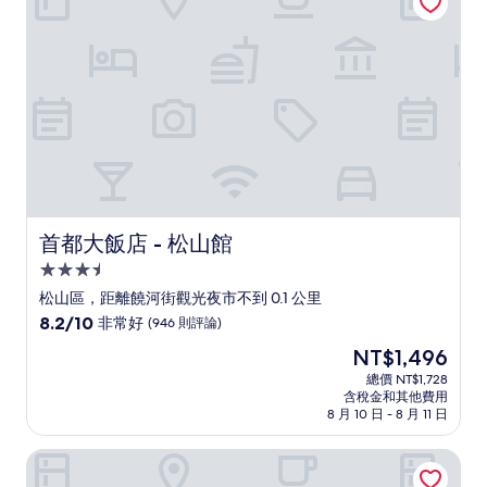
讚，
(1,008
則
評
論)
首都大飯店 - 松山館
首都大飯店 - 松山館
3.5
星
松山區，距離饒河街觀光夜市不到 0.1 公里
級
8.2
8.2/10
非常好
(946 則評論)
住
分，
現
NT$1,496
滿
宿
在
分
總價 NT$1,728
價
含稅金和其他費用
10
格
8 月 10 日 - 8 月 11 日
分，
為
非
NT$1,496
松河璞旅
常
好，