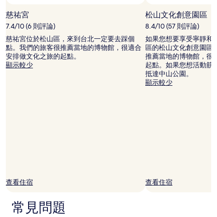
所
變
慈祐宮
松山文化創意園區
動，
7.4/10 (6 則評論)
8.4/10 (57 則評論)
可
能
慈祐宮位於松山區，來到台北一定要去踩個
如果您想要享受寧靜和
受
點。我們的旅客很推薦當地的博物館，很適合
區的松山文化創意園區
到
安排做文化之旅的起點。
推薦當地的博物館，很
其
顯示較少
起點。如果您想活動筋
他
抵達中山公園。
條
顯示較少
款
限
制。
查看住宿
查看住宿
常見問題