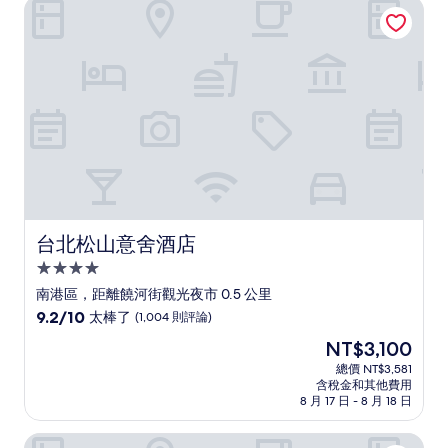
台北松山意舍酒店
台北松山意舍酒店
台北松山意舍酒店
4.0
星
南港區，距離饒河街觀光夜市 0.5 公里
級
9.2
9.2/10
太棒了
(1,004 則評論)
住
分，
現
NT$3,100
滿
宿
在
分
總價 NT$3,581
價
含稅金和其他費用
10
格
8 月 17 日 - 8 月 18 日
分，
為
太
NT$3,100
城市商旅台北南東館
棒