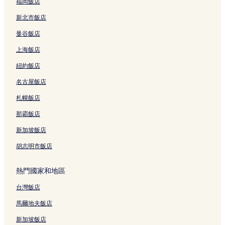
福岡飯店
捷運大安森林公園站附近的飯店
新北市飯店
捷運民權西路站附近的飯店
曼谷飯店
捷運台電大樓站附近的飯店
上海飯店
捷運市政府站附近的飯店
紐約飯店
忠孝路附近的飯店
名古屋飯店
國立台灣大學附近的飯店
介壽公園附近的飯店
札幌飯店
捷運台北車站附近的飯店
那霸飯店
台北電影主題館附近的飯店
新加坡飯店
北投區飯店
胡志明市飯店
華山 1914 文化創意產業園區附近的飯店
熱門國家和地區
南港區飯店
台灣飯店
迪化街附近的飯店
信義區飯店
馬爾地夫飯店
西門町飯店
新加坡飯店