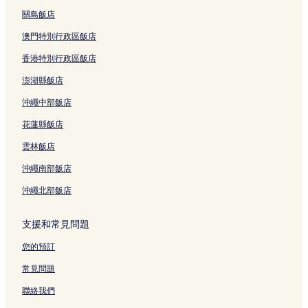
微風廣場附近的飯店
關島飯店
捷運忠孝復興站附近的飯店
澳門特別行政區飯店
國立臺灣大學醫學院附設醫院附近的飯店
香港特別行政區飯店
捷運南港展覽館站附近的飯店
澎湖縣飯店
自來水博物館附近的飯店
沖繩中部飯店
捷運大橋頭站附近的飯店
花蓮縣飯店
美麗華百樂園附近的飯店
雲林飯店
捷運動物園站附近的飯店
沖繩南部飯店
東方購物區附近的飯店
沖繩北部飯店
捷運頂溪站附近的飯店
遼寧夜市附近的飯店
支援和常見問題
松山慈惠堂附近的飯店
您的預訂
捷運松山站/松山車站附近的飯店
常見問題
捷運南港站/南港車站附近的飯店
聯絡我們
捷運台北 101/世貿站附近的飯店