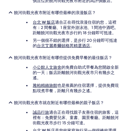
價且位於饒河街觀光夜市附近的高評價飯店。
饒河街觀光夜市附近有哪些最棒的浪漫飯店？
台北 W 飯店
適合正在尋找浪漫住宿的您，這裡
有：2 間餐廳、1 座室外游泳池、1 間池中酒吧。
距離饒河街觀光夜市步行約 18 分鐘即可抵達。
另一個很不錯的選擇，是步行 20 分鐘即可抵達
的
台北艾麗希爾頓格芮精選酒店
。
饒河街觀光夜市附近有哪些提供免費早餐的最佳飯店？
小公館人文旅舍
的免費自助式早餐為您開啟全新
的一天；飯店距離饒河街觀光夜市只有幾步之
遙。
雅柏精緻旅館
也是推薦的住宿選擇，提供免費現
點現煮早餐，距離只有幾步之遙。
饒河街觀光夜市就在附近有哪些最棒的親子飯店？
誠品行旅
適合正在尋找親子友善住宿的旅客，這
裡有：免費嬰兒床、童書、園景餐廳。距離饒河
街觀光夜市步行 15 分鐘可達。
台北 W 飯店
是您的家庭旅行另一個很棒的選擇。