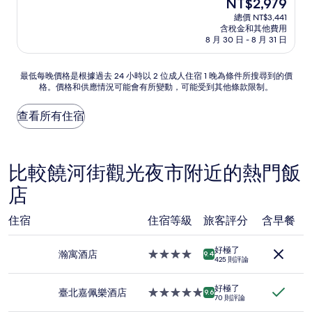
現
NT$2,979
滿
宿
在
分
總價 NT$3,441
價
含稅金和其他費用
10
格
8 月 30 日 - 8 月 31 日
分，
為
太
NT$2,979
棒
最
最低每晚價格是根據過去 24 小時以 2 位成人住宿 1 晚為條件所搜尋到的價
了，
格。價格和供應情況可能會有所變動，可能受到其他條款限制。
低
(1,722
每
則
晚
查看所有住宿
評
價
論)
格
是
根
比較饒河街觀光夜市附近的熱門飯
據
店
過
去
24
住宿
住宿等級
旅客評分
含早餐
小
時
好極了
以
瀚寓酒店
4.0
9.4
425 則評論
2
星
位
級
成
好極了
住
臺北嘉佩樂酒店
5.0
9.6
70 則評論
人
宿
星