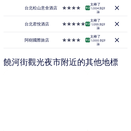
住
級
太棒了
宿
住
台北松山意舍酒店
4.0
9.2
1,004 則評
1
論
宿
星
晚
級
太棒了
為
住
台北君悅酒店
5.0
9.2
1,055 則評
條
論
宿
星
件
級
太棒了
所
住
阿樹國際旅店
4.0
9.2
1,000 則評
搜
論
宿
星
尋
級
到
住
的
饒河街觀光夜市附近的其他地標
宿
價
格。
價
格
和
供
應
情
況
可
能
會
有