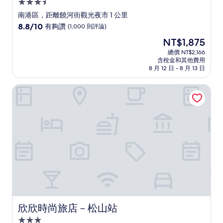
3.5
星
南港區，距離饒河街觀光夜市 1 公里
級
8.8
8.8/10
有夠讚
(1,000 則評論)
住
分，
現
NT$1,875
滿
宿
在
分
總價 NT$2,166
價
含稅金和其他費用
10
格
8 月 12 日 - 8 月 13 日
分，
為
有
NT$1,875
欣欣時尚旅店－松山站
夠
讚，
(1,000
則
評
論)
欣欣時尚旅店－松山站
欣欣時尚旅店－松山站
3.0