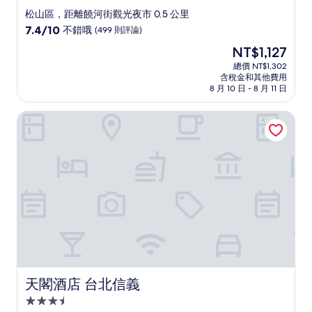
星
松山區，距離饒河街觀光夜市 0.5 公里
級
7.4
7.4/10
不錯哦
(499 則評論)
住
分，
現
NT$1,127
滿
宿
在
分
總價 NT$1,302
價
含稅金和其他費用
10
格
8 月 10 日 - 8 月 11 日
分，
為
不
NT$1,127
天閣酒店 台北信義
錯
哦，
(499
則
評
論)
天閣酒店 台北信義
天閣酒店 台北信義
3.5