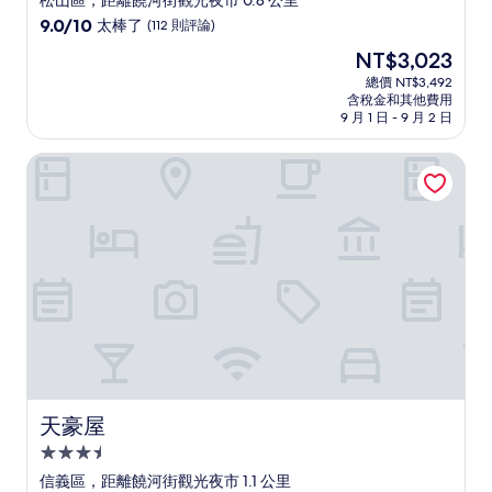
松山區，距離饒河街觀光夜市 0.8 公里
級
9.0
9.0/10
太棒了
(112 則評論)
住
分，
現
NT$3,023
滿
宿
在
分
總價 NT$3,492
價
含稅金和其他費用
10
格
9 月 1 日 - 9 月 2 日
分，
為
太
NT$3,023
天豪屋
棒
了，
(112
則
評
論)
天豪屋
天豪屋
3.5
星
信義區，距離饒河街觀光夜市 1.1 公里