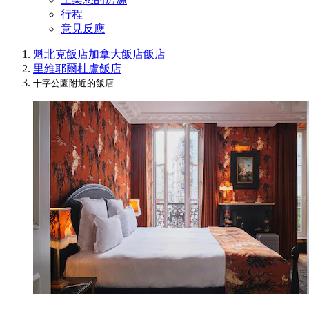
行程
意見反應
魁北克飯店
加拿大飯店
飯店
里維耶爾杜盧飯店
十字公園附近的飯店