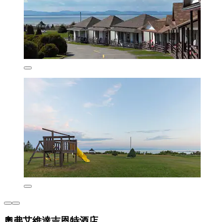
奧弗艾維達吉恩特酒店