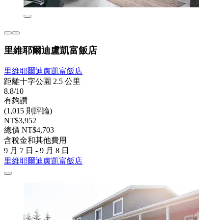
里維耶爾迪盧凱富飯店
里維耶爾迪盧凱富飯店
距離十字公園 2.5 公里
8.8/10
有夠讚
(1,015 則評論)
NT$3,952
總價 NT$4,703
含稅金和其他費用
9 月 7 日 - 9 月 8 日
里維耶爾迪盧凱富飯店