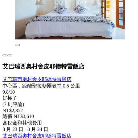
艾巴瑞西奧村舍皮耶德特雷飯店
艾巴瑞西奧村舍皮耶德特雷飯店
中心區，距離聖拉斐爾教堂 0.5 公里
9.8/10
好極了
(7 則評論)
NT$2,852
總價 NT$3,610
含稅金和其他費用
8 月 23 日 - 8 月 24 日
艾巴瑞西奧村舍皮耶德特雷飯店