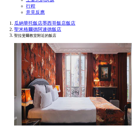
行程
意見反應
瓜納華托飯店
墨西哥飯店
飯店
聖米格爾德阿連德飯店
聖拉斐爾教堂附近的飯店