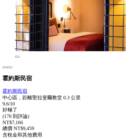
霍約斯民宿
霍約斯民宿
中心區，距離聖拉斐爾教堂 0.3 公里
9.6/10
好極了
(170 則評論)
NT$7,166
總價 NT$9,459
含稅金和其他費用