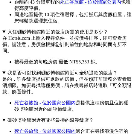
距離約 43 分鐘車程的
死亡谷旅館 - 位於國家公園內
也獲
得高度評價。
周邊地區提供 10 項住宿選擇，包括飯店與度假租屋，讓
您輕鬆挑選理想住宿。
入住硼砂博物館附近的飯店所需的費用是多少？
在 Hotels.com 上輸入搜尋條件，並按價格排序，即可查看房
價。請注意，房價會根據您計劃前往的地點和時間而有所不
同。
搜尋最低的每晚房價 最低 NT$5,353 起。
我是否可以找到硼砂博物館附近可全額退款的飯店？
是的，許多飯店提供可退款的房價，但在預訂前請務必查看取
消期限。如要尋找這種房價，請在搜尋飯店時選取「可全額退
款」篩選條件。
死亡谷旅館 - 位於國家公園內
是提供這種房價且位於硼
砂博物館附近的高評價飯店。
硼砂博物館附近有哪些最棒的浪漫飯店？
死亡谷旅館 - 位於國家公園內
適合正在尋找浪漫住宿的