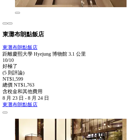
東灘布朗點飯店
東灘布朗點飯店
距離慶熙大學 Hyejung 博物館 3.1 公里
10/10
好極了
(5 則評論)
NT$1,599
總價 NT$1,763
含稅金和其他費用
8 月 23 日 - 8 月 24 日
東灘布朗點飯店