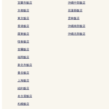
宜蘭市飯店
沖繩中部飯店
漫湖公園附近的飯店
京都飯店
花蓮縣飯店
沖繩飯店
單軌電車展示館附近的飯店
東京飯店
雲林飯店
國際通附近的飯店
香港飯店
沖繩南部飯店
國場飯店
羅東飯店
沖繩北部飯店
小祿飯店
恆春飯店
旭橋站附近的飯店
首爾飯店
沖繩縣立武道館附近的飯店
福岡飯店
豐崎美麗 Sun 海灘附近的飯店
新北市飯店
高良飯店
曼谷飯店
美美海灘附近的飯店
上海飯店
那霸市歷史博物館附近的飯店
紐約飯店
うまんちゅ市場附近的飯店
名古屋飯店
沖繩 Ashibinaa 購物中心附近的飯店
札幌飯店
那霸 3 星級飯店