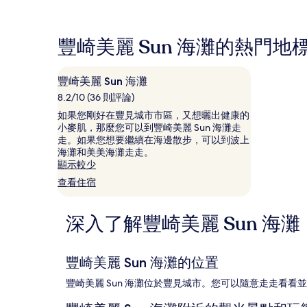
格
論)
論)
是
根
豐崎美麗 Sun 海灘的熱門地
據
過
去
豐崎美麗 Sun 海灘
24
小
8.2/10 (36 則評論)
時
如果您剛好在豐見城市市區，又想曬出健康的
以
小麥肌，那麼您可以到豐崎美麗 Sun 海灘走
2
走。如果您想要繼續在海邊散步，可以到波上
位
海灘和美美海灘走走。
成
顯示較少
人
查看住宿
住
宿
1
深入了解豐崎美麗 Sun 海灘
晚
為
條
件
豐崎美麗 Sun 海灘的位置
所
搜
豐崎美麗 Sun 海灘位於豐見城市。您可以隨意走走看
尋
到