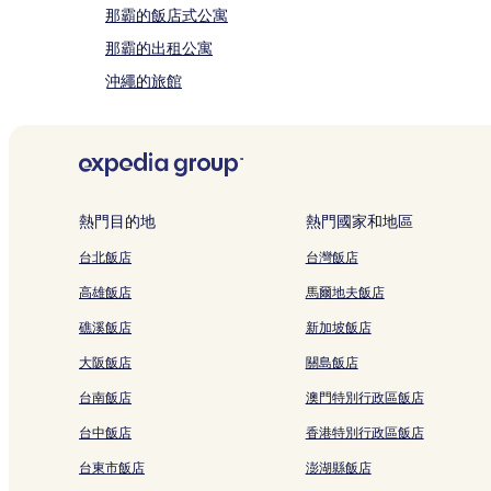
款
那霸的飯店式公寓
限
制。
那霸的出租公寓
沖繩的旅館
宜野灣熱帶海灘的飯店式公寓
美美海灘的旅館
名城飯店
系滿漁市場附近的飯店
熱門目的地
熱門國家和地區
那覇空軍基地附近的飯店
台北飯店
台灣飯店
那霸永旺購物中心附近的飯店
高雄飯店
馬爾地夫飯店
Dmm卡里尤希水族館附近的飯店
礁溪飯店
新加坡飯店
赤嶺飯店
大阪飯店
關島飯店
那霸郵輪碼頭附近的飯店
台南飯店
澳門特別行政區飯店
沖宮附近的飯店
台中飯店
香港特別行政區飯店
古波蔵飯店
台東市飯店
澎湖縣飯店
舊海軍司令部戰壕附近的飯店