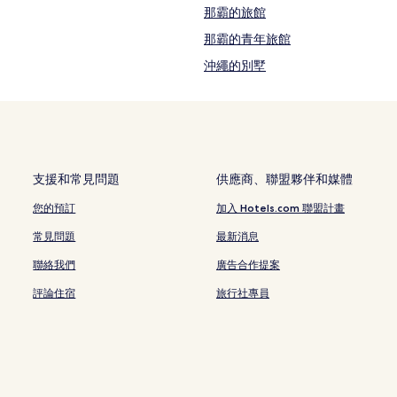
那霸的旅館
那霸的青年旅館
沖繩的別墅
北谷町的出租公寓
美美海灘的飯店式公寓
奧武山公園站附近的飯店
奥武山綜合運動公園附近的飯店
支援和常見問題
供應商、聯盟夥伴和媒體
漫湖水鳥與溼地中心附近的飯店
您的預訂
加入 Hotels.com 聯盟計畫
瀨長島海舵露台商場附近的飯店
常見問題
最新消息
縣廳前站附近的飯店
聯絡我們
廣告合作提案
真玉橋飯店
評論住宿
旅行社專員
瀨長島附近的飯店
加匠畢拉公園附近的飯店
小祿站附近的飯店
那霸附近的飯店