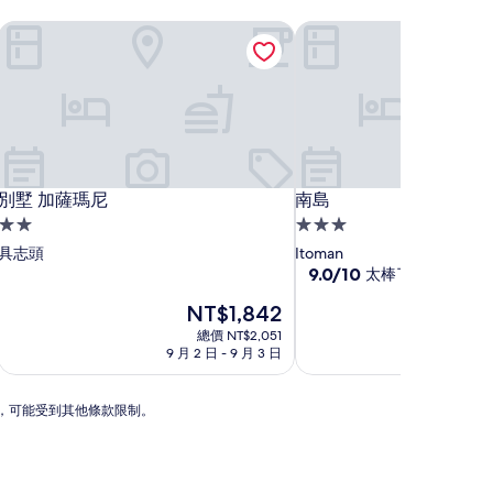
別墅 加薩瑪尼
南島
別墅 加薩瑪尼
南島
別墅 加薩瑪尼
南島
2.0
3.0
星
星
具志頭
Itoman
級
級
9.0
9.0/10
太棒了
(4 則評論)
分，
住
住
現
NT$1,842
滿
宿
宿
在
分
總價 NT$2,051
價
10
9 月 2 日 - 9 月 3 日
格
分，
為
太
NT$1,842
棒
動，可能受到其他條款限制。
了，
(4
則
評