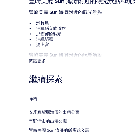
豐崎美麗 Sun 海灘附近的觀光景點和玩
的
價
豐崎美麗 Sun 海灘附近的觀光景點
格。
價
瀨長島
格
沖繩縣立武道館
和
那霸郵輪碼頭
供
沖繩縣廳
應
波上宮
情
況
豐崎美麗 Sun 海灘附近的玩樂活動
可
閱讀更多
國際通
能
沖繩 Ashibinaa 購物中心
會
瀨長島海舵露台商場
有
繼續探索
那霸永旺購物中心
所
牧志公營市場
變
動，
如何前往豐崎美麗 Sun 海灘
可
住宿
能
前往豐見城市的班機
受
安座真燦爛海濱的出租公寓
到
那霸機場 (OKA)，5.2 公里 (3.3 英里) 可達豐見城市
其
宜野灣市的出租公寓
他
條
豐崎美麗 Sun 海灘的飯店式公寓