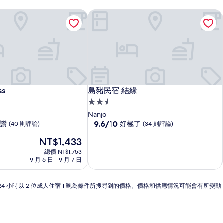
s
島豬民宿 結緣
s
島豬民宿 結緣
ss
島豬民宿 結緣
2.5
星
Nanjo
級
9.6
9.6/10
讚
好極了
(40 則評論)
(34 則評論)
分，
住
現
NT$1,433
滿
宿
在
分
總價 NT$1,753
價
10
9 月 6 日 - 9 月 7 日
格
分，
為
好
NT$1,433
極
24 小時以 2 位成人住宿 1 晚為條件所搜尋到的價格。價格和供應情況可能會有所變
了，
(34
則
評