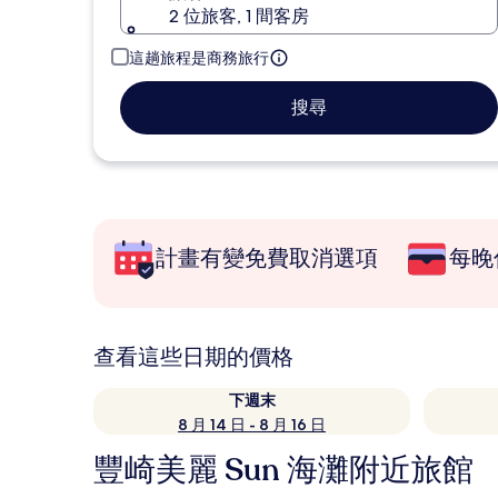
2 位旅客, 1 間客房
這趟旅程是商務旅行
搜尋
計畫有變免費取消選項
每晚
查看這些日期的價格
下週末
8 月 14 日 - 8 月 16 日
豐崎美麗 Sun 海灘附近旅館