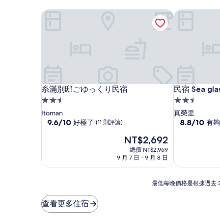
糸滿別邸ごゆっくり民宿
民宿 Sea glas
糸滿別邸ごゆっくり民宿
民宿 Sea glas
糸滿別邸ごゆっくり民宿
民宿 Sea gla
2.5
2.5
星
星
Itoman
真榮里
級
9.6
級
8.8
9.6/10
8.8/10
好極了
有夠
(11 則評論)
分，
分，
住
住
現
NT$2,692
滿
滿
宿
宿
在
分
分
總價 NT$2,969
價
10
10
9 月 7 日 - 9 月 8 日
格
分，
分，
為
好
有
NT$2,692
最
極
夠
最低每晚價格是根據過去 
低
了，
讚，
每
(11
(40
查看更多住宿
晚
則
則
價
評
評