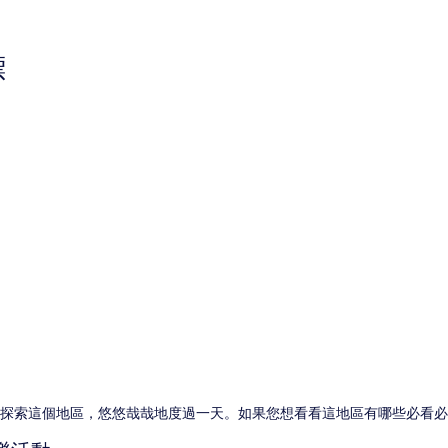
論)
標
看並探索這個地區，悠悠哉哉地度過一天。如果您想看看這地區有哪些必看