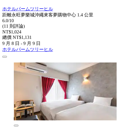
ホテルパームツリーヒル
距離永旺夢樂城沖繩來客夢購物中心 1.4 公里
6.0/10
(11 則評論)
NT$1,024
總價 NT$1,131
9 月 8 日 - 9 月 9 日
ホテルパームツリーヒル