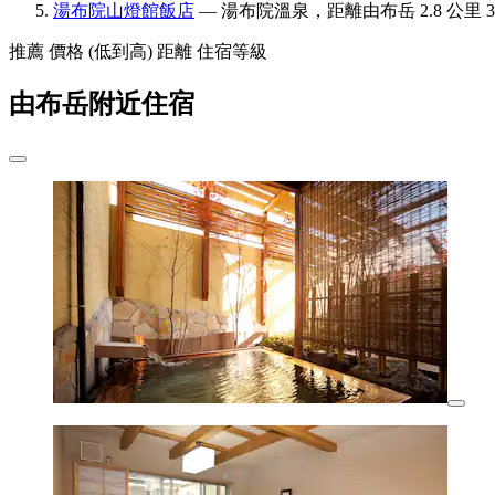
湯布院山燈館飯店
— 湯布院溫泉，距離由布岳 2.8 公里 3
推薦
價格 (低到高)
距離
住宿等級
由布岳附近住宿