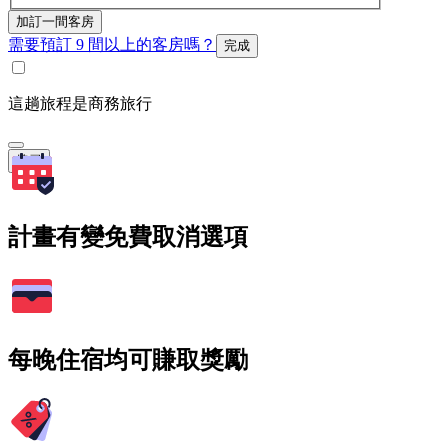
加訂一間客房
需要預訂 9 間以上的客房嗎？
完成
這趟旅程是商務旅行
搜尋
計畫有變免費取消選項
每晚住宿均可賺取獎勵