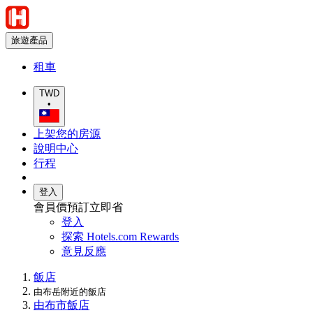
旅遊產品
租車
TWD
•
上架您的房源
說明中心
行程
登入
會員價預訂立即省
登入
探索 Hotels.com Rewards
意見反應
飯店
由布岳附近的飯店
由布市飯店