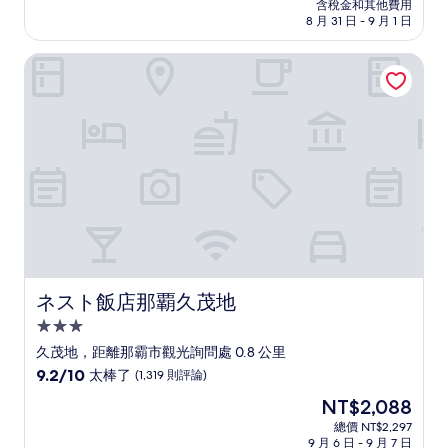
價
含稅金和其他費用
10
格
8 月 31 日 - 9 月 1 日
分，
為
太
NT$3,890
ネスト飯店那覇久茂地
棒
了，
(1,008
則
評
論)
ネスト飯店那覇久茂地
ネスト飯店那覇久茂地
3.0
星
久茂地，距離那霸市觀光詢問處 0.8 公里
級
9.2
9.2/10
太棒了
(1,319 則評論)
住
分，
現
NT$2,088
滿
宿
在
分
總價 NT$2,297
價
9 月 6 日 - 9 月 7 日
10