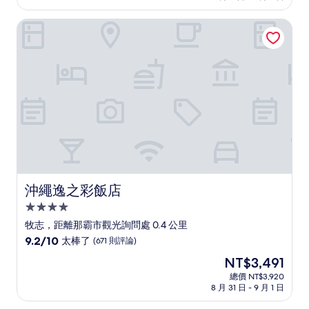
格
分，
為
太
沖繩逸之彩飯店
NT$2,088
棒
了，
(1,319
則
評
論)
沖繩逸之彩飯店
沖繩逸之彩飯店
4.0
星
牧志，距離那霸市觀光詢問處 0.4 公里
級
9.2
9.2/10
太棒了
(671 則評論)
住
分，
現
NT$3,491
滿
宿
在
分
總價 NT$3,920
價
8 月 31 日 - 9 月 1 日
10
格
分，