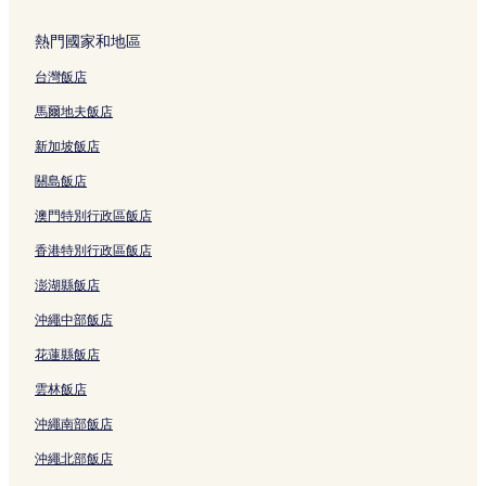
沖繩的商務飯店
熱門國家和地區
沖繩的設有廚房的飯店
台灣飯店
沖繩的Spa 飯店
沖繩的親子飯店
馬爾地夫飯店
沖繩的平價飯店
新加坡飯店
沖繩的設有游泳池的飯店
關島飯店
那霸的設有停車場的飯店
澳門特別行政區飯店
那霸的奢華飯店
香港特別行政區飯店
那霸的設有游泳池的飯店
澎湖縣飯店
那霸的提供免費早餐的飯店
沖繩中部飯店
那霸的性別友善飯店
花蓮縣飯店
那霸的Spa 飯店
雲林飯店
那霸的設有廚房的飯店
沖繩南部飯店
那霸的商務飯店
沖繩北部飯店
那霸的寵物友善飯店