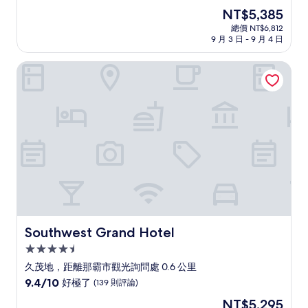
住
分，
現
NT$5,385
滿
宿
在
分
總價 NT$6,812
價
9 月 3 日 - 9 月 4 日
10
格
分，
為
好
Southwest Grand Hotel
NT$5,385
極
了，
(1,004
則
評
論)
Southwest Grand Hotel
Southwest Grand Hotel
4.5
星
久茂地，距離那霸市觀光詢問處 0.6 公里
級
9.4
9.4/10
好極了
(139 則評論)
住
分，
現
NT$5,295
滿