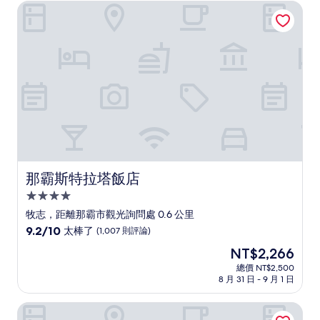
為
太
那霸斯特拉塔飯店
NT$3,491
棒
了，
(671
則
評
論)
那霸斯特拉塔飯店
那霸斯特拉塔飯店
4.0
星
牧志，距離那霸市觀光詢問處 0.6 公里
級
9.2
9.2/10
太棒了
(1,007 則評論)
住
分，
現
NT$2,266
滿
宿
在
分
總價 NT$2,500
價
8 月 31 日 - 9 月 1 日
10
格
分，
為
太
Cordio 聯合之家那霸
NT$2,266
棒