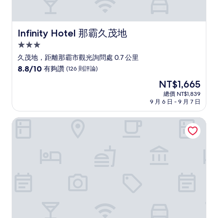
Infinity Hotel 那霸久茂地
Infinity Hotel 那霸久茂地
3.0
星
久茂地，距離那霸市觀光詢問處 0.7 公里
級
8.8
8.8/10
有夠讚
(126 則評論)
住
分，
現
NT$1,665
滿
宿
在
分
總價 NT$1,839
價
9 月 6 日 - 9 月 7 日
10
格
分，
為
有
秘密之家牧志
NT$1,665
夠
讚，
(126
則
評
論)