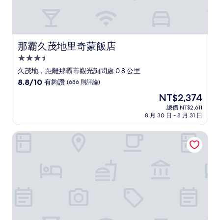
那霸久茂地里奇蒙飯店
那霸久茂地里奇蒙飯店
3.5
星
久茂地，距離那霸市觀光詢問處 0.8 公里
級
8.8
8.8/10
有夠讚
(686 則評論)
住
分，
現
NT$2,374
滿
宿
在
分
總價 NT$2,611
價
8 月 30 日 - 8 月 31 日
10
格
分，
為
有
Infinity Hotel 那霸久茂地
NT$2,374
夠
讚，
(686
則
評
論)