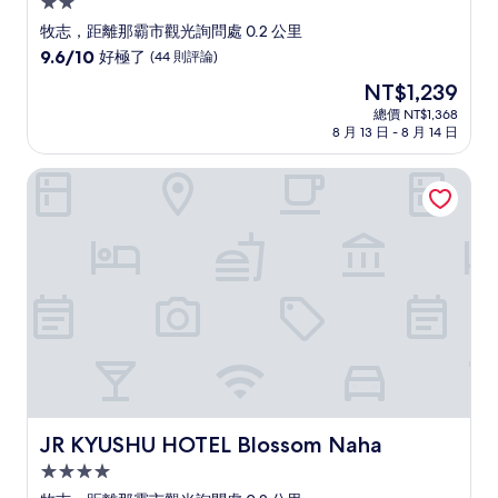
2.0
星
牧志，距離那霸市觀光詢問處 0.2 公里
級
9.6
9.6/10
好極了
(44 則評論)
住
分，
現
NT$1,239
滿
宿
在
分
總價 NT$1,368
價
8 月 13 日 - 8 月 14 日
10
格
分，
為
好
JR KYUSHU HOTEL Blossom Naha
NT$1,239
極
了，
(44
則
評
論)
JR KYUSHU HOTEL Blossom Naha
JR KYUSHU HOTEL Blossom Naha
4.0
星