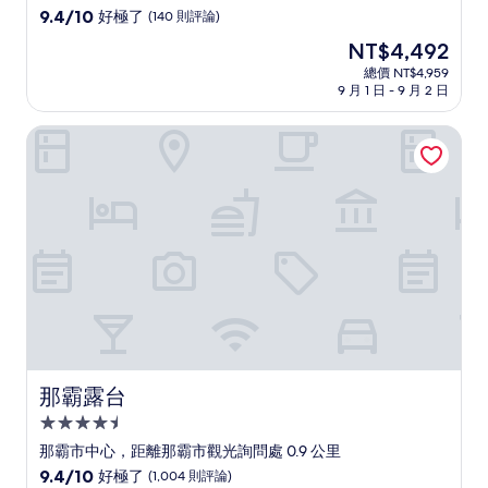
級
9.4
9.4/10
好極了
(140 則評論)
住
分，
現
NT$4,492
滿
宿
在
分
總價 NT$4,959
價
9 月 1 日 - 9 月 2 日
10
格
分，
為
好
那霸露台
NT$4,492
極
了，
(140
則
評
論)
那霸露台
那霸露台
4.5
星
那霸市中心，距離那霸市觀光詢問處 0.9 公里
級
9.4
9.4/10
好極了
(1,004 則評論)