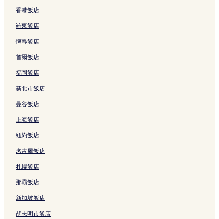
沖繩的設有停車場的飯店
香港飯店
沖繩的提供無線上網的飯店
羅東飯店
豐崎美麗 Sun 海灘附近的親子飯店
恆春飯店
豐崎美麗 Sun 海灘附近的奢華飯店
首爾飯店
豐崎美麗 Sun 海灘附近的設有健身中心的飯店
福岡飯店
豐崎美麗 Sun 海灘附近的平價飯店
新北市飯店
久茂地的設有停車場的飯店
曼谷飯店
宜野灣市的設有停車場的飯店
上海飯店
泊的平價飯店
紐約飯店
豐見城市的設有停車場的飯店
名古屋飯店
宜野灣熱帶海灘附近的設有廚房的飯店
宜野灣熱帶海灘附近的奢華飯店
札幌飯店
沖繩的設有停車場的飯店
那霸飯店
沖繩的奢華飯店
新加坡飯店
沖繩的海灘飯店
胡志明市飯店