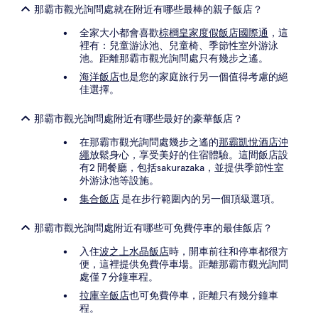
那霸市觀光詢問處就在附近有哪些最棒的親子飯店？
全家大小都會喜歡
棕櫚皇家度假飯店國際通
，這
裡有：兒童游泳池、兒童椅、季節性室外游泳
池。距離那霸市觀光詢問處只有幾步之遙。
海洋飯店
也是您的家庭旅行另一個值得考慮的絕
佳選擇。
那霸市觀光詢問處附近有哪些最好的豪華飯店？
在那霸市觀光詢問處幾步之遙的
那霸凱悅酒店沖
繩
放鬆身心，享受美好的住宿體驗。這間飯店設
有2 間餐廳，包括sakurazaka，並提供季節性室
外游泳池等設施。
集合飯店
是在步行範圍內的另一個頂級選項。
那霸市觀光詢問處附近有哪些可免費停車的最佳飯店？
入住
波之上水晶飯店
時，開車前往和停車都很方
便，這裡提供免費停車場。距離那霸市觀光詢問
處僅 7 分鐘車程。
拉庫辛飯店
也可免費停車，距離只有幾分鐘車
程。