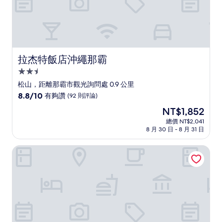
拉杰特飯店沖繩那霸
拉杰特飯店沖繩那霸
2.5
星
松山，距離那霸市觀光詢問處 0.9 公里
級
8.8
8.8/10
有夠讚
(92 則評論)
住
分，
現
NT$1,852
滿
宿
在
分
總價 NT$2,041
價
8 月 30 日 - 8 月 31 日
10
格
分，
為
有
那霸久茂地里奇蒙飯店
NT$1,852
夠
讚，
(92
則
評
論)