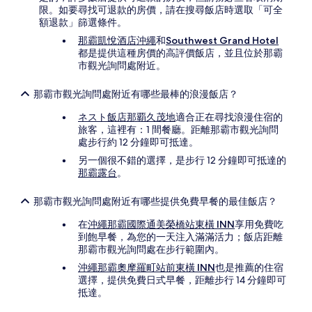
限。如要尋找可退款的房價，請在搜尋飯店時選取「可全
額退款」篩選條件。
那霸凱悅酒店沖繩
和
Southwest Grand Hotel
都是提供這種房價的高評價飯店，並且位於那霸
市觀光詢問處附近。
那霸市觀光詢問處附近有哪些最棒的浪漫飯店？
ネスト飯店那覇久茂地
適合正在尋找浪漫住宿的
旅客，這裡有：1 間餐廳。距離那霸市觀光詢問
處步行約 12 分鐘即可抵達。
另一個很不錯的選擇，是步行 12 分鐘即可抵達的
那霸露台
。
那霸市觀光詢問處附近有哪些提供免費早餐的最佳飯店？
在
沖繩那霸國際通美榮橋站東橫 INN
享用免費吃
到飽早餐，為您的一天注入滿滿活力；飯店距離
那霸市觀光詢問處在步行範圍內。
沖繩那霸奧摩羅町站前東橫 INN
也是推薦的住宿
選擇，提供免費日式早餐，距離步行 14 分鐘即可
抵達。