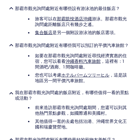
那霸市觀光詢問處附近有哪些設有游泳池的最佳飯店？
旅客可以在
那霸凱悅酒店沖繩
游泳。那霸市觀光
詢問處距離飯店只有幾步之遙。
集合飯店
是另一個附設游泳池的飯店選項。
那霸市觀光詢問處附近有哪些我可以預訂的平價汽車旅館？
如要在那霸市觀光詢問處附近尋找經濟實惠的住
宿，您可以看看
沖繩香料汽車旅館
，這裡有：1
間酒吧/酒廊、1 間咖啡廳。
您也可以考慮
ホテルパームツリーヒル
，這是該
地區另一間平價汽車旅館。
我在那霸市觀光詢問處的飯店附近，有哪些值得一看的景點
或活動？
前來造訪那霸市觀光詢問處期間，您還可以到其
他熱門景點參觀，如國際通和美國村。
其他值得一逛的去處包括泊港、沖繩世界文化王
國和瑞慶覽營地。
那霸市觀光詢問處附近有哪些最好的寵物友善飯店？