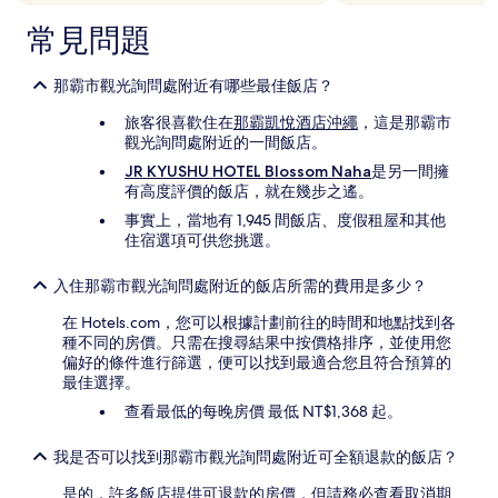
常見問題
那霸市觀光詢問處附近有哪些最佳飯店？
旅客很喜歡住在
那霸凱悅酒店沖繩
，這是那霸市
觀光詢問處附近的一間飯店。
JR KYUSHU HOTEL Blossom Naha
是另一間擁
有高度評價的飯店，就在幾步之遙。
事實上，當地有 1,945 間飯店、度假租屋和其他
住宿選項可供您挑選。
入住那霸市觀光詢問處附近的飯店所需的費用是多少？
在 Hotels.com，您可以根據計劃前往的時間和地點找到各
種不同的房價。只需在搜尋結果中按價格排序，並使用您
偏好的條件進行篩選，便可以找到最適合您且符合預算的
最佳選擇。
查看最低的每晚房價 最低 NT$1,368 起。
我是否可以找到那霸市觀光詢問處附近可全額退款的飯店？
是的，許多飯店提供可退款的房價，但請務必查看取消期