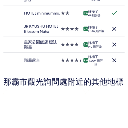
2nd
2
星
位
級
成
好極了
住
HOTEL minimumms.
2.0
9.6
44 則評論
人
宿
星
住
級
JR KYUSHU HOTEL
宿
好極了
住
4.0
9.4
Blossom Naha
1,346 則評論
1
宿
星
晚
級
皇家公園飯店 標誌
為
好極了
住
4.0
9.4
那霸
140 則評論
條
宿
星
件
級
好極了
所
住
那霸露台
4.5
9.4
1,004 則評
搜
論
宿
星
尋
級
到
住
的
那霸市觀光詢問處附近的其他地標
宿
價
格。
價
格
和
供
應
情
況