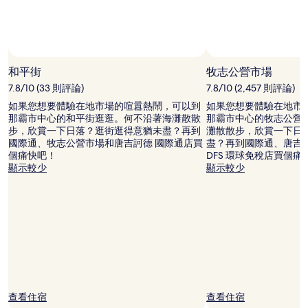
可
能
會
有
所
變
和平街
牧志公營市場
動，
7.8/10 (33 則評論)
7.8/10 (2,457 則評論)
可
能
如果您想要體驗在地市場的喧囂熱鬧，可以到
如果您想要體驗在地市
受
那霸市中心的和平街逛逛。何不沿著海灘散散
那霸市中心的牧志公營
到
步，欣賞一下日落？逛街逛得意猶未盡？再到
灘散散步，欣賞一下日
其
國際通、牧志公營市場和唐吉訶德 國際通店買
盡？再到國際通、唐吉訶
他
個痛快吧！
DFS 環球免稅店買個痛
條
顯示較少
顯示較少
款
限
制。
查看住宿
查看住宿