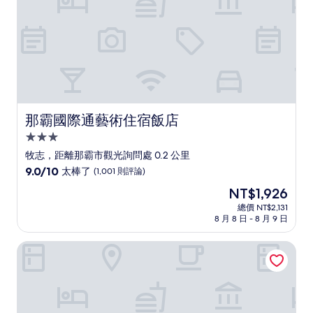
則
評
論)
那霸國際通藝術住宿飯店
那霸國際通藝術住宿飯店
3.0
星
牧志，距離那霸市觀光詢問處 0.2 公里
級
9.0
9.0/10
太棒了
(1,001 則評論)
住
分，
現
NT$1,926
滿
宿
在
分
總價 NT$2,131
價
8 月 8 日 - 8 月 9 日
10
格
分，
為
太
BiBi Hotel 國際通り
NT$1,926
棒
了，
(1,001
則
評