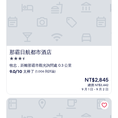
(60
則
評
論)
那霸日航都市酒店
那霸日航都市酒店
3.5
星
牧志，距離那霸市觀光詢問處 0.3 公里
級
9.0
9.0/10
太棒了
(1,006 則評論)
住
分，
現
NT$2,845
滿
宿
在
分
總價 NT$3,442
價
9 月 1 日 - 9 月 2 日
10
格
分，
為
太
那霸國際通藝術住宿飯店
NT$2,845
棒
了，
(1,006