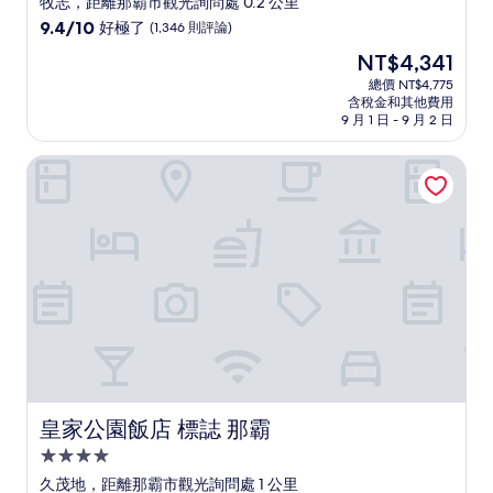
牧志，距離那霸市觀光詢問處 0.2 公里
級
9.4
9.4/10
好極了
(1,346 則評論)
住
分，
現
NT$4,341
滿
宿
在
分
總價 NT$4,775
價
含稅金和其他費用
10
格
9 月 1 日 - 9 月 2 日
分，
為
好
NT$4,341
皇家公園飯店 標誌 那霸
極
了，
(1,346
則
評
論)
皇家公園飯店 標誌 那霸
皇家公園飯店 標誌 那霸
4.0
星
久茂地，距離那霸市觀光詢問處 1 公里