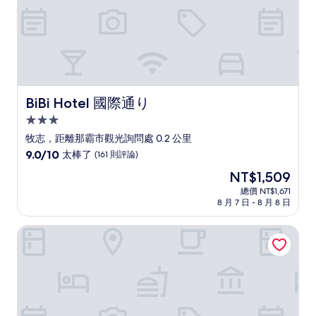
論)
BiBi Hotel 國際通り
BiBi Hotel 國際通り
3.0
星
牧志，距離那霸市觀光詢問處 0.2 公里
級
9.0
9.0/10
太棒了
(161 則評論)
住
分，
現
NT$1,509
滿
宿
在
分
總價 NT$1,671
價
8 月 7 日 - 8 月 8 日
10
格
分，
為
太
拉杰特飯店沖繩那霸
NT$1,509
棒
了，
(161
則
評
論)