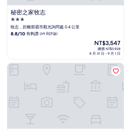
秘密之家牧志
秘密之家牧志
3.0
星
牧志，距離那霸市觀光詢問處 0.4 公里
級
8.8
8.8/10
有夠讚
(69 則評論)
住
分，
現
NT$3,547
滿
宿
在
分
總價 NT$3,928
價
8 月 31 日 - 9 月 1 日
10
格
分，
為
有
馬克西公寓
NT$3,547
夠
讚，
(69
則
評
論)