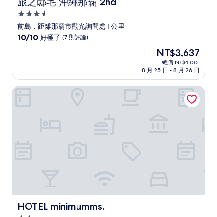
旅之邸宅 沖繩那霸 2nd
旅之邸宅 沖繩那霸 2nd
3.5
星
前島，距離那霸市觀光詢問處 1 公里
級
10.0
10/10
好極了
(7 則評論)
住
分，
現
NT$3,637
滿
宿
在
分
總價 NT$4,001
價
8 月 25 日 - 8 月 26 日
10
格
分，
為
好
HOTEL minimumms.
NT$3,637
極
了，
(7
則
評
論)
HOTEL minimumms.
HOTEL minimumms.