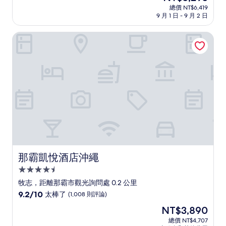
宿
在
分
總價 NT$6,419
價
9 月 1 日 - 9 月 2 日
10
格
分，
為
好
那霸凱悅酒店沖繩
NT$5,295
極
了，
(139
則
評
論)
那霸凱悅酒店沖繩
那霸凱悅酒店沖繩
4.5
星
牧志，距離那霸市觀光詢問處 0.2 公里
級
9.2
9.2/10
太棒了
(1,008 則評論)
住
分，
現
NT$3,890
滿
宿
在
分
總價 NT$4,707