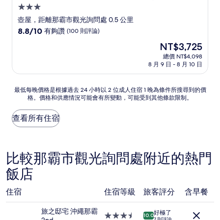
3.0
星
壺屋，距離那霸市觀光詢問處 0.5 公里
級
8.8
8.8/10
有夠讚
(100 則評論)
住
分，
現
NT$3,725
滿
宿
在
分
總價 NT$4,098
價
8 月 9 日 - 8 月 10 日
10
格
分，
為
有
NT$3,725
最
最低每晚價格是根據過去 24 小時以 2 位成人住宿 1 晚為條件所搜尋到的價
夠
格。價格和供應情況可能會有所變動，可能受到其他條款限制。
低
讚，
每
(100
晚
查看所有住宿
則
價
評
格
論)
是
根
比較那霸市觀光詢問處附近的熱門
據
飯店
過
去
24
住宿
住宿等級
旅客評分
含早餐
小
時
旅之邸宅 沖繩那霸
好極了
以
3.5
10.0
7 則評論