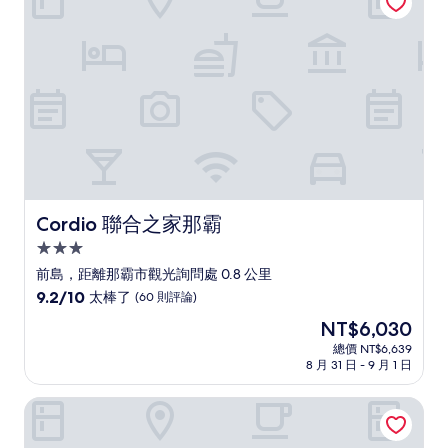
了，
(1,007
則
評
論)
Cordio 聯合之家那霸
Cordio 聯合之家那霸
3.0
星
前島，距離那霸市觀光詢問處 0.8 公里
級
9.2
9.2/10
太棒了
(60 則評論)
住
分，
現
NT$6,030
滿
宿
在
分
總價 NT$6,639
價
8 月 31 日 - 9 月 1 日
10
格
分，
為
太
那霸日航都市酒店
NT$6,030
棒
了，