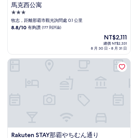
馬克西公寓
馬克西公寓
3.0
星
牧志，距離那霸市觀光詢問處 0.1 公里
級
8.8
8.8/10
有夠讚
(177 則評論)
住
分，
現
NT$2,111
滿
宿
在
分
總價 NT$2,331
價
8 月 30 日 - 8 月 31 日
10
格
分，
為
有
Rakuten STAY那霸やちむん通り
NT$2,111
夠
讚，
(177
則
評
論)
Rakuten STAY那霸やちむん通り
Rakuten STAY那霸やちむん通り