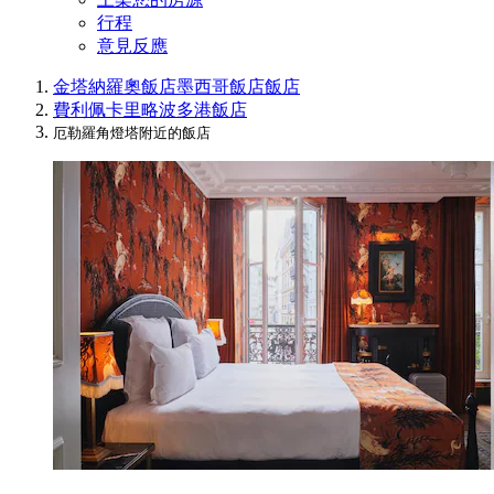
行程
意見反應
金塔納羅奧飯店
墨西哥飯店
飯店
費利佩卡里略波多港飯店
厄勒羅角燈塔附近的飯店