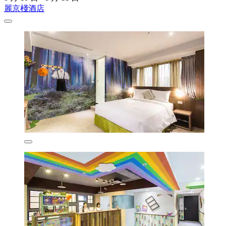
麗京棧酒店