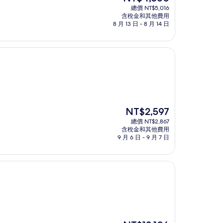
在
總價 NT$5,016
價
含稅金和其他費用
格
8 月 13 日 - 8 月 14 日
為
NT$4,560
現
NT$2,597
在
總價 NT$2,867
價
含稅金和其他費用
格
9 月 6 日 - 9 月 7 日
為
NT$2,597