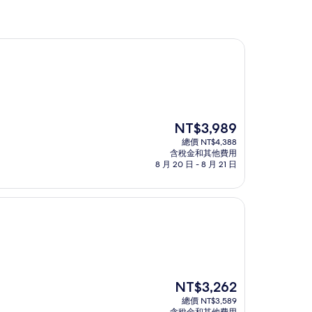
現
NT$3,989
在
總價 NT$4,388
價
含稅金和其他費用
格
8 月 20 日 - 8 月 21 日
為
NT$3,989
現
NT$3,262
在
總價 NT$3,589
價