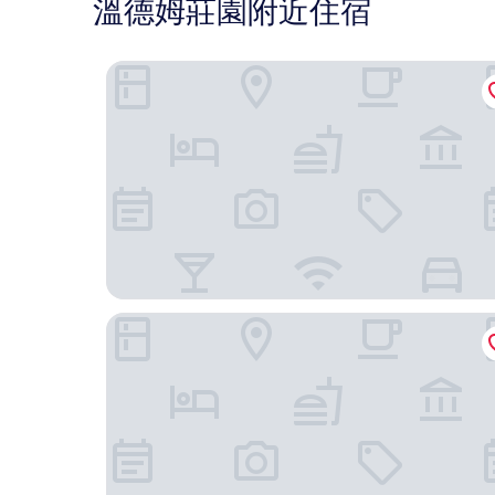
溫德姆莊園附近住宿
塔柏旅館
獵人渡假汽車旅館