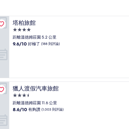
塔柏旅館
塔柏旅館
4.0
星
距離溫德姆莊園 5.2 公里
級
9.6
9.6/10
好極了
(188 則評論)
住
分，
滿
宿
分
10
分，
好
極
了，
獵人渡假汽車旅館
獵人渡假汽車旅館
(188
則
3.5
評
星
距離溫德姆莊園 11.6 公里
論)
級
8.6
8.6/10
有夠讚
(1,003 則評論)
住
分，
滿
宿
分