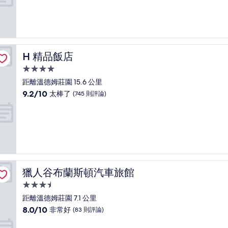
分
10
分，
好
極
了，
H 精品飯店
H 精品飯店
(34
則
4.0
評
星
距離溫德姆莊園 15.6 公里
論)
級
9.2
9.2/10
太棒了
(745 則評論)
住
分，
滿
宿
分
10
分，
太
棒
了，
獵人谷布蘭斯頓汽車旅館
獵人谷布蘭斯頓汽車旅館
(745
則
3.5
評
星
距離溫德姆莊園 7.1 公里
論)
級
8.0
8.0/10
非常好
(83 則評論)
住
分，
滿