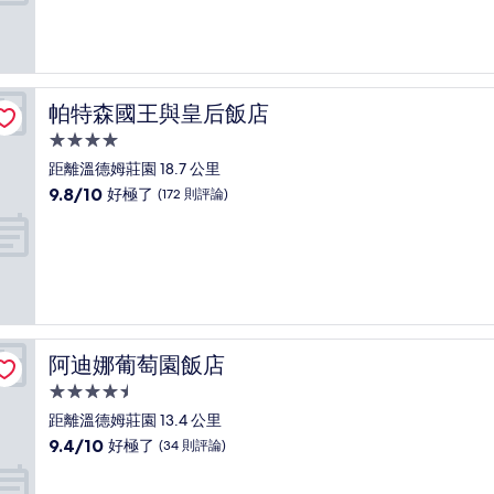
分
10
分，
好
極
了，
帕特森國王與皇后飯店
帕特森國王與皇后飯店
(28
則
4.0
評
星
距離溫德姆莊園 18.7 公里
論)
級
9.8
9.8/10
好極了
(172 則評論)
住
分，
滿
宿
分
10
分，
好
極
了，
阿迪娜葡萄園飯店
阿迪娜葡萄園飯店
(172
則
4.5
評
星
距離溫德姆莊園 13.4 公里
論)
級
9.4
9.4/10
好極了
(34 則評論)
住
分，
滿
宿