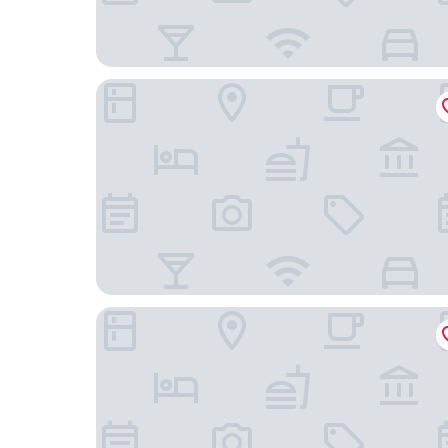
帕特森國王與皇后飯店
阿迪娜葡萄園飯店