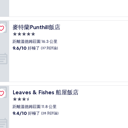
10
分，
好
極
了，
麥特蘭Punthill飯店
麥特蘭Punthill飯店
(38
則
5.0
評
星
距離溫德姆莊園 16.3 公里
論)
級
9.6
9.6/10
好極了
(37 則評論)
住
分，
滿
宿
分
10
分，
好
極
了，
Leaves & Fishes 船屋飯店
Leaves & Fishes 船屋飯店
(37
則
3.5
評
星
距離溫德姆莊園 11.8 公里
論)
級
9.4
9.4/10
好極了
(28 則評論)
住
分，
滿
宿