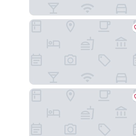
The Lane Retreat
托卡爾營房飯店