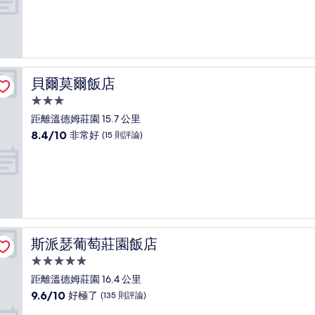
宿
分
10
分，
非
常
好，
貝爾莫爾飯店
貝爾莫爾飯店
(83
則
3.0
評
星
距離溫德姆莊園 15.7 公里
論)
級
8.4
8.4/10
非常好
(15 則評論)
住
分，
滿
宿
分
10
分，
非
常
好，
斯派瑟葡萄莊園飯店
斯派瑟葡萄莊園飯店
(15
則
5.0
評
星
距離溫德姆莊園 16.4 公里
論)
級
9.6
9.6/10
好極了
(135 則評論)
住
分，