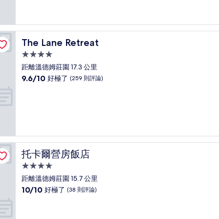
10
分，
有
夠
讚，
The Lane Retreat
The Lane Retreat
(1,003
則
4.0
評
星
距離溫德姆莊園 17.3 公里
論)
級
9.6
9.6/10
好極了
(259 則評論)
住
分，
滿
宿
分
10
分，
好
極
了，
托卡爾營房飯店
托卡爾營房飯店
(259
則
4.0
評
星
距離溫德姆莊園 15.7 公里
論)
級
10.0
10/10
好極了
(38 則評論)
住
分，
滿
宿
分