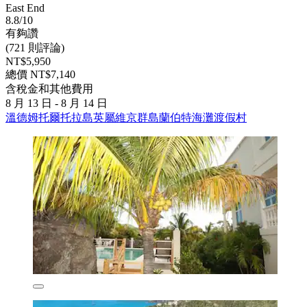
East End
8.8/10
有夠讚
(721 則評論)
NT$5,950
總價 NT$7,140
含稅金和其他費用
8 月 13 日 - 8 月 14 日
溫德姆托爾托拉島英屬維京群島蘭伯特海灘渡假村