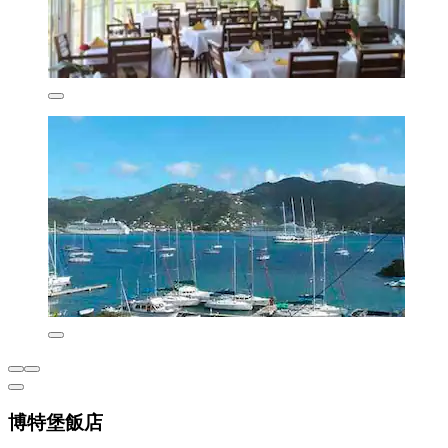
博特堡飯店