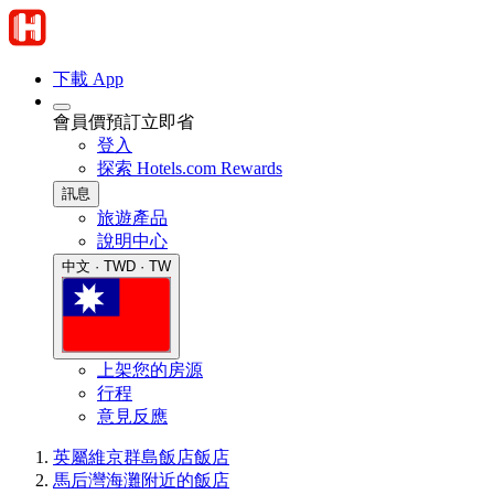
下載 App
會員價預訂立即省
登入
探索 Hotels.com Rewards
訊息
旅遊產品
說明中心
中文 · TWD · TW
上架您的房源
行程
意見反應
英屬維京群島飯店
飯店
馬后灣海灘附近的飯店