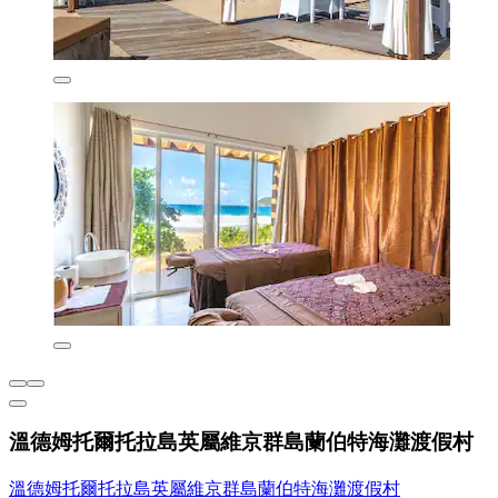
溫德姆托爾托拉島英屬維京群島蘭伯特海灘渡假村
溫德姆托爾托拉島英屬維京群島蘭伯特海灘渡假村