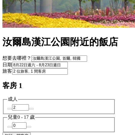
汝爾島漢江公園附近的飯店
想要去哪裡？
日期
旅客
客房 1
成人
兒童
0 - 17 歲