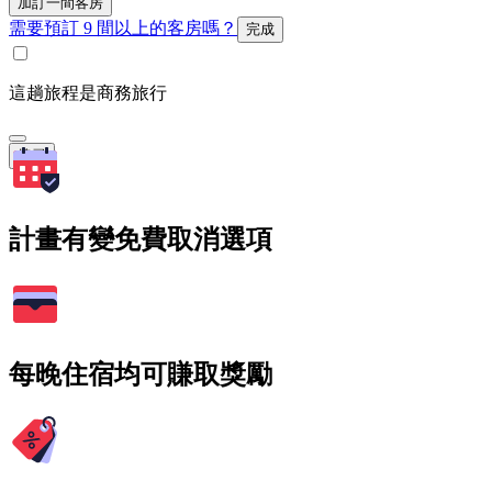
加訂一間客房
需要預訂 9 間以上的客房嗎？
完成
這趟旅程是商務旅行
搜尋
計畫有變免費取消選項
每晚住宿均可賺取獎勵