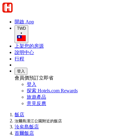
開啟 App
TWD
•
上架您的房源
說明中心
行程
登入
會員價預訂立即省
登入
探索 Hotels.com Rewards
旅遊產品
意見反應
飯店
汝爾島漢江公園附近的飯店
汝矣島飯店
首爾飯店